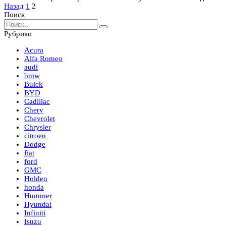
Пагинация
Назад
1
2
записей
Поиск
Search
for:
Рубрики
Acura
Alfa Romeo
audi
bmw
Buick
BYD
Cadillac
Chery
Chevrolet
Chrysler
citroen
Dodge
fiat
ford
GMC
Holden
honda
Hummer
Hyundai
Infiniti
Isuzu