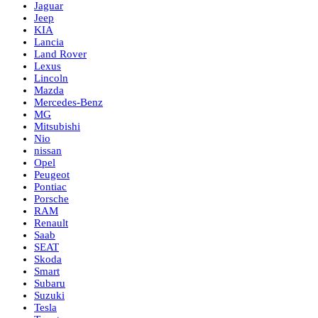
Jaguar
Jeep
KIA
Lancia
Land Rover
Lexus
Lincoln
Mazda
Mercedes-Benz
MG
Mitsubishi
Nio
nissan
Opel
Peugeot
Pontiac
Porsche
RAM
Renault
Saab
SEAT
Skoda
Smart
Subaru
Suzuki
Tesla