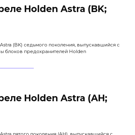
еле Holden Astra (BK;
Astra (BK) седьмого поколения, выпускавшийся с
емы блоков предохранителей Holden
еле Holden Astra (AH;
Astra пятого поколения (AH), выпускавшийся с