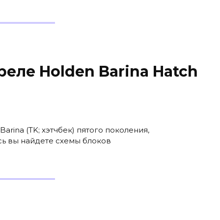
еле Holden Barina Hatch
arina (TK; хэтчбек) пятого поколения,
сь вы найдете схемы блоков