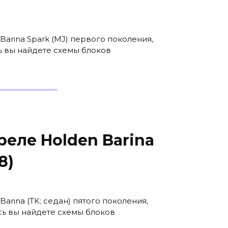
Barina Spark (MJ) первого поколения,
сь вы найдете схемы блоков
еле Holden Barina
8)
arina (TK; седан) пятого поколения,
сь вы найдете схемы блоков