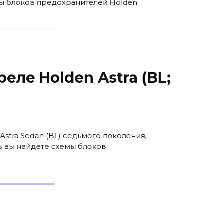
емы блоков предохранителей Holden
еле Holden Astra (BL;
Astra Sedan (BL) седьмого поколения,
сь вы найдете схемы блоков