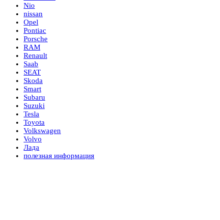
Nio
nissan
Opel
Pontiac
Porsche
RAM
Renault
Saab
SEAT
Skoda
Smart
Subaru
Suzuki
Tesla
Toyota
Volkswagen
Volvo
Лада
полезная информация