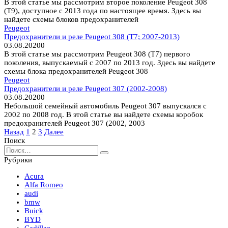
В этой статье мы рассмотрим второе поколение Peugeot 308
(T9), доступное с 2013 года по настоящее время. Здесь вы
найдете схемы блоков предохранителей
Peugeot
Предохранители и реле Peugeot 308 (T7; 2007-2013)
03.08.2020
0
В этой статье мы рассмотрим Peugeot 308 (T7) первого
поколения, выпускаемый с 2007 по 2013 год. Здесь вы найдете
схемы блока предохранителей Peugeot 308
Peugeot
Предохранители и реле Peugeot 307 (2002-2008)
03.08.2020
0
Небольшой семейный автомобиль Peugeot 307 выпускался с
2002 по 2008 год. В этой статье вы найдете схемы коробок
предохранителей Peugeot 307 (2002, 2003
Пагинация
Назад
1
2
3
Далее
записей
Поиск
Search
for:
Рубрики
Acura
Alfa Romeo
audi
bmw
Buick
BYD