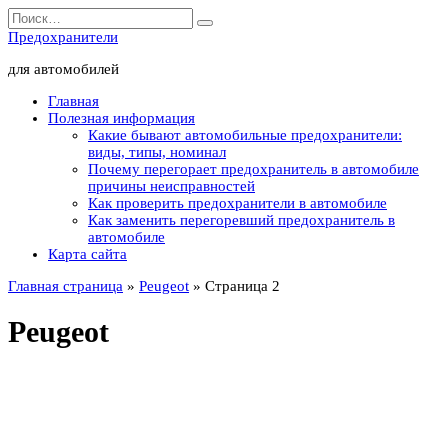
Перейти
Search
к
for:
Предохранители
содержанию
для автомобилей
Главная
Полезная информация
Какие бывают автомобильные предохранители:
виды, типы, номинал
Почему перегорает предохранитель в автомобиле
причины неисправностей
Как проверить предохранители в автомобиле
Как заменить перегоревший предохранитель в
автомобиле
Карта сайта
Главная страница
»
Peugeot
»
Страница 2
Peugeot