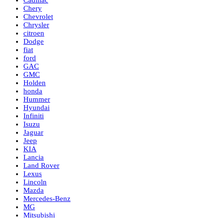
Cadillac
Chery
Chevrolet
Chrysler
citroen
Dodge
fiat
ford
GAC
GMC
Holden
honda
Hummer
Hyundai
Infiniti
Isuzu
Jaguar
Jeep
KIA
Lancia
Land Rover
Lexus
Lincoln
Mazda
Mercedes-Benz
MG
Mitsubishi