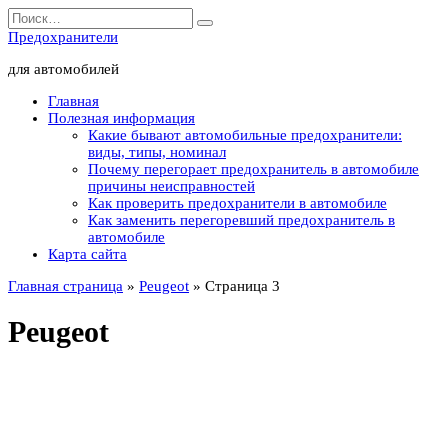
Перейти
Search
к
for:
Предохранители
содержанию
для автомобилей
Главная
Полезная информация
Какие бывают автомобильные предохранители:
виды, типы, номинал
Почему перегорает предохранитель в автомобиле
причины неисправностей
Как проверить предохранители в автомобиле
Как заменить перегоревший предохранитель в
автомобиле
Карта сайта
Главная страница
»
Peugeot
»
Страница 3
Peugeot