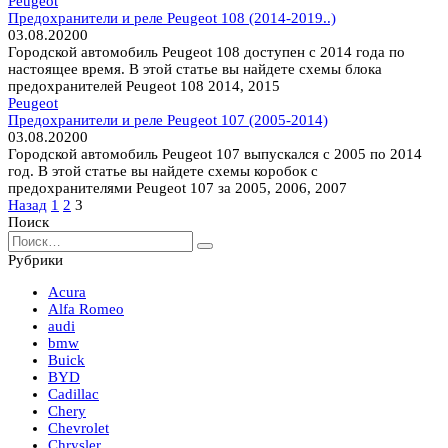
Peugeot
Предохранители и реле Peugeot 108 (2014-2019..)
03.08.2020
0
Городской автомобиль Peugeot 108 доступен с 2014 года по
настоящее время. В этой статье вы найдете схемы блока
предохранителей Peugeot 108 2014, 2015
Peugeot
Предохранители и реле Peugeot 107 (2005-2014)
03.08.2020
0
Городской автомобиль Peugeot 107 выпускался с 2005 по 2014
год. В этой статье вы найдете схемы коробок с
предохранителями Peugeot 107 за 2005, 2006, 2007
Пагинация
Назад
1
2
3
записей
Поиск
Search
for:
Рубрики
Acura
Alfa Romeo
audi
bmw
Buick
BYD
Cadillac
Chery
Chevrolet
Chrysler