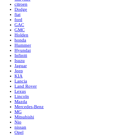
citroen
Dodge
fiat
ford
GAC
GMC
Holden
honda
Hummer
Hyundai
Infiniti
Isuzu
Jaguar
Jeep
KIA
Lancia
Land Rover
Lexus
Lincoln
Mazda
Mercedes-Benz
MG
Mitsubishi
Nio
nissan
Opel