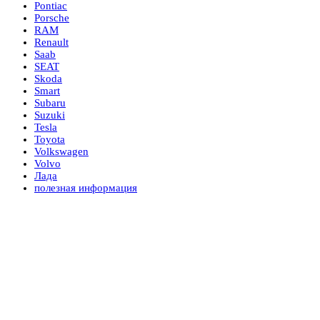
Pontiac
Porsche
RAM
Renault
Saab
SEAT
Skoda
Smart
Subaru
Suzuki
Tesla
Toyota
Volkswagen
Volvo
Лада
полезная информация