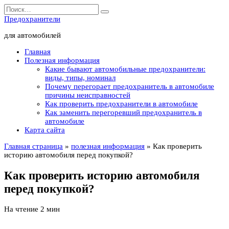
Перейти
Search
к
for:
Предохранители
содержанию
для автомобилей
Главная
Полезная информация
Какие бывают автомобильные предохранители:
виды, типы, номинал
Почему перегорает предохранитель в автомобиле
причины неисправностей
Как проверить предохранители в автомобиле
Как заменить перегоревший предохранитель в
автомобиле
Карта сайта
Главная страница
»
полезная информация
»
Как проверить
историю автомобиля перед покупкой?
Как проверить историю автомобиля
перед покупкой?
На чтение
2 мин