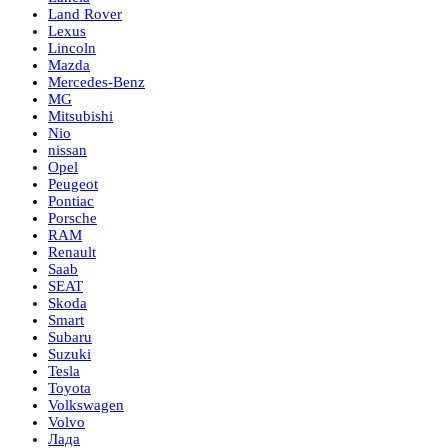
Land Rover
Lexus
Lincoln
Mazda
Mercedes-Benz
MG
Mitsubishi
Nio
nissan
Opel
Peugeot
Pontiac
Porsche
RAM
Renault
Saab
SEAT
Skoda
Smart
Subaru
Suzuki
Tesla
Toyota
Volkswagen
Volvo
Лада