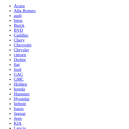
Acura
Alfa Romeo
audi
bmw
Buick
BYD
Cadillac
Chery
Chevrolet
Chrysler
citroen
Dodge
fiat
ford
GAC
GMC
Holden
honda
Hummer
Hyundai
Infiniti
Isuzu
Jaguar
Jeep
KIA
Lancia