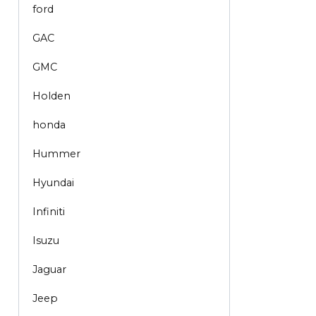
ford
GAC
GMC
Holden
honda
Hummer
Hyundai
Infiniti
Isuzu
Jaguar
Jeep