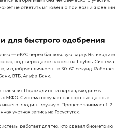
ается алгоритмами без человеческого участия.
 может не ответить мгновенно при возникновении
и для быстрого одобрения
чью — eKYC через банковскую карту. Вы вводите
банка, подтверждаете платеж на 1 рубль. Система
а, и одобряет личность за 30–60 секунд. Работает
Банк, ВТБ, Альфа-Банк.
нтальная. Переходите на портал, входите в
ых МФО. Система получает паспортные данные,
ничего вводить вручную. Процесс занимает 1–2
нная учетная запись на Госуслугах.
истемы работает для тех, кто сдавал биометрию