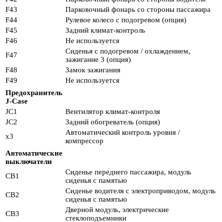
F43
Парковочный фонарь со стороны пассажира
F44
Рулевое колесо с подогревом (опция)
F45
Задний климат-контроль
F46
Не используется
Сиденья с подогревом / охлаждением,
F47
зажигание 3 (опция)
F48
Замок зажигания
F49
Не используется
Предохранитель
J-Case
JC1
Вентилятор климат-контроля
JC2
Задний обогреватель (опция)
Автоматический контроль уровня /
х3
компрессор
Автоматические
выключатели
Сиденье переднего пассажира, модуль
CB1
сиденья с памятью
Сиденье водителя с электроприводом, модуль
CB2
сиденья с памятью
Дверной модуль, электрические
CB3
стеклоподъемники