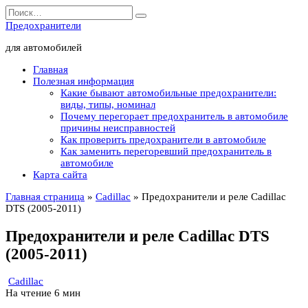
Перейти
Search
к
for:
Предохранители
содержанию
для автомобилей
Главная
Полезная информация
Какие бывают автомобильные предохранители:
виды, типы, номинал
Почему перегорает предохранитель в автомобиле
причины неисправностей
Как проверить предохранители в автомобиле
Как заменить перегоревший предохранитель в
автомобиле
Карта сайта
Главная страница
»
Cadillac
»
Предохранители и реле Cadillac
DTS (2005-2011)
Предохранители и реле Cadillac DTS
(2005-2011)
Cadillac
На чтение
6 мин