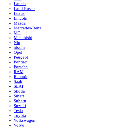
Lancia
Land Rover
Lexus
Lincoln
Mazda
Mercedes-Benz
MG
Mitsubishi
Nio
nissan
Opel
Peugeot
Pontiac
Porsche
RAM
Renault
Saab
SEAT
Skoda
Smart
Subaru
Suzuki
Tesla
Toyota
Volkswagen
Volvo