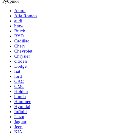
Рубрики
Acura
Alfa Romeo
audi
bmw
Buick
BYD
Cadillac
Chery
Chevrolet
Chrysler
citroen
Dodge
fiat
ford
GAC
GMC
Holden
honda
Hummer
Hyundai
Infiniti
Isuzu
Jaguar
Jeep
KIA