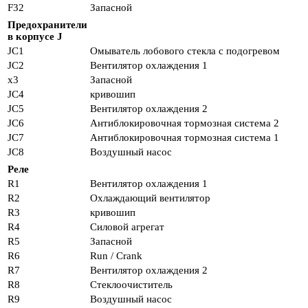
F32
Запасной
Предохранители
в корпусе J
JC1
Омыватель лобового стекла с подогревом
JC2
Вентилятор охлаждения 1
х3
Запасной
JC4
кривошип
JC5
Вентилятор охлаждения 2
JC6
Антиблокировочная тормозная система 2
JC7
Антиблокировочная тормозная система 1
JC8
Воздушный насос
Реле
R1
Вентилятор охлаждения 1
R2
Охлаждающий вентилятор
R3
кривошип
R4
Силовой агрегат
R5
Запасной
R6
Run / Crank
R7
Вентилятор охлаждения 2
R8
Стеклоочиститель
R9
Воздушный насос