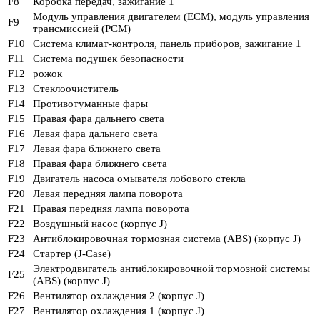
F8
Коробка передач, зажигание 1
Модуль управления двигателем (ECM), модуль управления
F9
трансмиссией (PCM)
F10
Система климат-контроля, панель приборов, зажигание 1
F11
Система подушек безопасности
F12
рожок
F13
Стеклоочиститель
F14
Противотуманные фары
F15
Правая фара дальнего света
F16
Левая фара дальнего света
F17
Левая фара ближнего света
F18
Правая фара ближнего света
F19
Двигатель насоса омывателя лобового стекла
F20
Левая передняя лампа поворота
F21
Правая передняя лампа поворота
F22
Воздушный насос (корпус J)
F23
Антиблокировочная тормозная система (ABS) (корпус J)
F24
Стартер (J-Case)
Электродвигатель антиблокировочной тормозной системы
F25
(ABS) (корпус J)
F26
Вентилятор охлаждения 2 (корпус J)
F27
Вентилятор охлаждения 1 (корпус J)