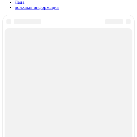
Лада
полезная информация
Вам также может понравиться