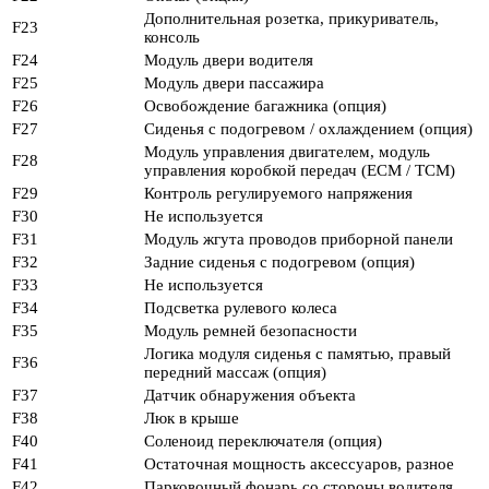
Дополнительная розетка, прикуриватель,
F23
консоль
F24
Модуль двери водителя
F25
Модуль двери пассажира
F26
Освобождение багажника (опция)
F27
Сиденья с подогревом / охлаждением (опция)
Модуль управления двигателем, модуль
F28
управления коробкой передач (ECM / TCM)
F29
Контроль регулируемого напряжения
F30
Не используется
F31
Модуль жгута проводов приборной панели
F32
Задние сиденья с подогревом (опция)
F33
Не используется
F34
Подсветка рулевого колеса
F35
Модуль ремней безопасности
Логика модуля сиденья с памятью, правый
F36
передний массаж (опция)
F37
Датчик обнаружения объекта
F38
Люк в крыше
F40
Соленоид переключателя (опция)
F41
Остаточная мощность аксессуаров, разное
F42
Парковочный фонарь со стороны водителя