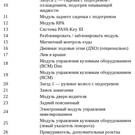
Запуск 2 — сиденья с подогревом /
10
охлаждением, подогрев омывающей
жидкости
11
Модуль заднего сиденья с подогревом
12
Модуль RPA
13
Система PASS-Key III
14
Разблокировать / заблокировать модуль
15
Магнитный контроль езды
16
Дневные ходовые огни (ДХО) (опционально)
17
Люк в крыше
Модуль управления кузовным оборудованием
18
(BCM) Dim
Модуль управления кузовным оборудованием
19
(BCM)
20
Заезд 1 — рулевое колесо с подогревом
21
Замок зажигания
22
Модуль двери водителя
23
Задний поясничный
Электронный модуль управления
24
нивелированием
Модуль управления кузовным оборудованием
25
(левый указатель поворота)
26
Прикуриватель, дополнительная розетка