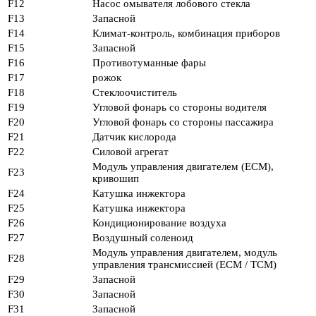
F12
Насос омывателя лобового стекла
F13
Запасной
F14
Климат-контроль, комбинация приборов
F15
Запасной
F16
Противотуманные фары
F17
рожок
F18
Стеклоочиститель
F19
Угловой фонарь со стороны водителя
F20
Угловой фонарь со стороны пассажира
F21
Датчик кислорода
F22
Силовой агрегат
Модуль управления двигателем (ЕСМ),
F23
кривошип
F24
Катушка инжектора
F25
Катушка инжектора
F26
Кондиционирование воздуха
F27
Воздушный соленоид
Модуль управления двигателем, модуль
F28
управления трансмиссией (ECM / TCM)
F29
Запасной
F30
Запасной
F31
Запасной