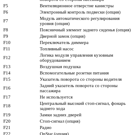
F5
Вентиляционное отверстие канистры
F6
Электронный контроль подвески (опция)
Модуль автоматического регулирования
F7
уровня (опция)
F8
Поясничный элемент заднего сиденья (опция)
F9
Дверной замок (опция)
F10
Переключатель диммера
F11
Топливный насос
Логика модуля управления кузовным
F12
оборудованием
F13
Воздушная подушка
F14
Вспомогательные розетки питания
F15
Указатель поворота со стороны водителя
Задний указатель поворота со стороны
F16
пассажира
F17
Не используется
Центральный высокий стоп-сигнал, фонарь
F18
заднего хода
F19
Замки задних дверей
F20
Стоп-сигнал (опция)
F21
Радио
F22
OnStar (опция)