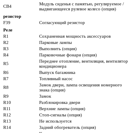
Модуль сиденья с памятью, регулируемое /
CB4
выдвигающееся рулевое колесо (опция)
резистор
F39
Согласующий резистор
Реле
R1
Сохраненная мощность аксессуаров
R2
Парковые лампы
R3
Выполнить (опция)
R4
Парковочные фонари (опция)
Переднее отопление, вентиляция, вентилятор
R5
кондиционера
R6
Выпуск багажника
R7
Топливный насос
Замок двери, лампа освещения номерного
R8
знака (опция)
R9
Замок
R10
Разблокировка двери
R11
Верхние лампы (опция)
R12
Стоп-сигналы (опция)
R13
Не используется
R14
Задний обогреватель (опция)