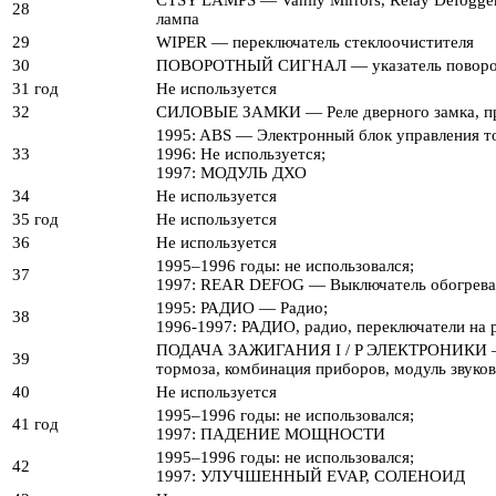
28
лампа
29
WIPER — переключатель стеклоочистителя
30
ПОВОРОТНЫЙ СИГНАЛ — указатель поворо
31 год
Не используется
32
СИЛОВЫЕ ЗАМКИ — Реле дверного замка, пр
1995: ABS — Электронный блок управления т
33
1996: Не используется;
1997: МОДУЛЬ ДХО
34
Не используется
35 год
Не используется
36
Не используется
1995–1996 годы: не использовался;
37
1997: REAR DEFOG — Выключатель обогрева з
1995: РАДИО — Радио;
38
1996-1997: РАДИО, радио, переключатели на 
ПОДАЧА ЗАЖИГАНИЯ I / P ЭЛЕКТРОНИКИ — выкл
39
тормоза, комбинация приборов, модуль звуко
40
Не используется
1995–1996 годы: не использовался;
41 год
1997: ПАДЕНИЕ МОЩНОСТИ
1995–1996 годы: не использовался;
42
1997: УЛУЧШЕННЫЙ EVAP, СОЛЕНОИД