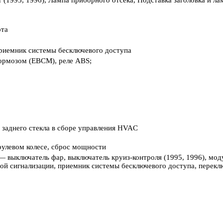
та
иемник системы бесключевого доступа
ормозом (EBCM), реле ABS;
аднего стекла в сборе управления HVAC
рулевом колесе, сброс мощности
ючатель фар, выключатель круиз-контроля (1995, 1996), модуль 
вой сигнализации, приемник системы бесключевого доступа, перекл