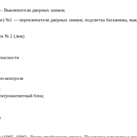
Выключатели дверных замков;
1 — переключатели дверных замков, подсветка багажника, выклю
ом № 2 (люк)
опасности
з-контроля
c
ектромагнитный блок;
)
(1995, 1996), Лампа приборного отсека, Подставка заголовка и ламп