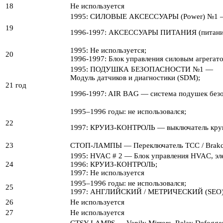
18
Не используется
1995: СИЛОВЫЕ АКСЕССУАРЫ (Power) №1 — 
19
1996-1997: АКСЕССУАРЫ ПИТАНИЯ (питание) №
1995: Не используется;
20
1996-1997: Блок управления силовым агрегат
1995: ПОДУШКА БЕЗОПАСНОСТИ №1 —
Модуль датчиков и диагностики (SDM);
21 год
1996-1997: AIR BAG — система подушек без
1995–1996 годы: не использовался;
22
1997: КРУИЗ-КОНТРОЛЬ — выключатель круи
23
СТОП-ЛАМПЫ — Переключатель TCC / Brak
1995: HVAC # 2 — Блок управления HVAC, эл
24
1996: КРУИЗ-КОНТРОЛЬ;
1997: Не используется
1995–1996 годы: не использовался;
25
1997: АНГЛИЙСКИЙ / МЕТРИЧЕСКИЙ (SEO
26
Не используется
27
Не используется
CTSY LAMPS — Vanily Mirrors, Relay Defogger 