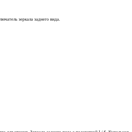
чатель зеркала заднего вида.
а для чтения, Зеркало заднего вида с подсветкой I / S, Купольная