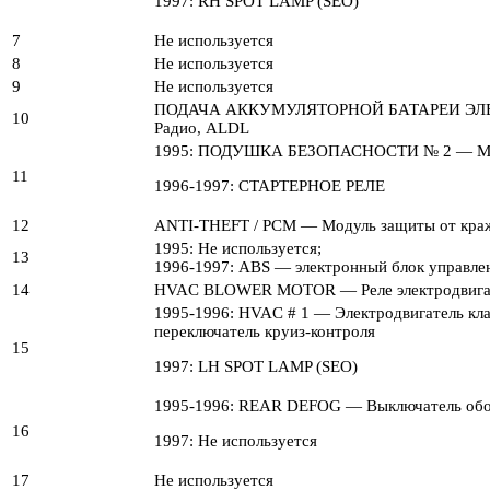
1997: RH SPOT LAMP (SEO)
7
Не используется
8
Не используется
9
Не используется
ПОДАЧА АККУМУЛЯТОРНОЙ БАТАРЕИ ЭЛЕКТРОН
10
Радио, ALDL
1995: ПОДУШКА БЕЗОПАСНОСТИ № 2 — Модуль
11
1996-1997: СТАРТЕРНОЕ РЕЛЕ
12
ANTI-THEFT / PCM — Модуль защиты от кра
1995: Не используется;
13
1996-1997: ABS — электронный блок управле
14
HVAC BLOWER MOTOR — Реле электродвигат
1995-1996: HVAC # 1 — Электродвигатель кл
переключатель круиз-контроля
15
1997: LH SPOT LAMP (SEO)
1995-1996: REAR DEFOG — Выключатель обогр
16
1997: Не используется
17
Не используется