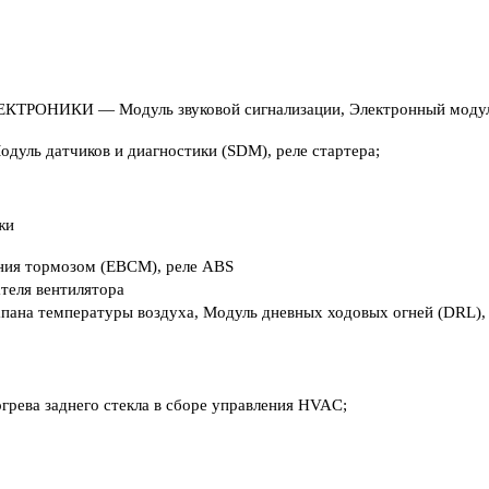
ИКИ — Модуль звуковой сигнализации, Электронный модуль у
 датчиков и диагностики (SDM), реле стартера;
жи
ния тормозом (EBCM), реле ABS
еля вентилятора
апана температуры воздуха, Модуль дневных ходовых огней (DRL)
ева заднего стекла в сборе управления HVAC;