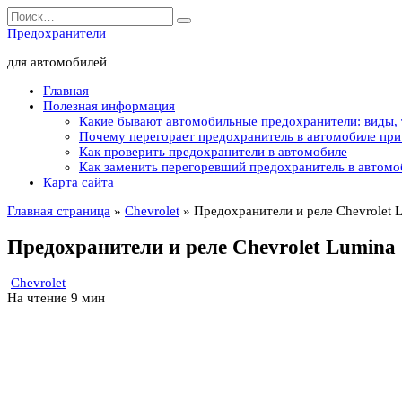
Перейти
Search
к
for:
Предохранители
содержанию
для автомобилей
Главная
Полезная информация
Какие бывают автомобильные предохранители: виды,
Почему перегорает предохранитель в автомобиле пр
Как проверить предохранители в автомобиле
Как заменить перегоревший предохранитель в автомо
Карта сайта
Главная страница
»
Chevrolet
»
Предохранители и реле Chevrolet 
Предохранители и реле Chevrolet Lumina 
Chevrolet
На чтение
9 мин