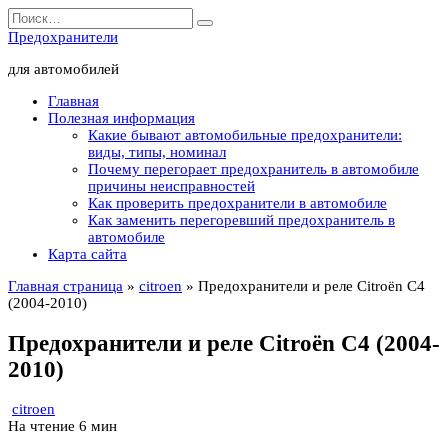
Перейти
Search
к
for:
Предохранители
содержанию
для автомобилей
Главная
Полезная информация
Какие бывают автомобильные предохранители:
виды, типы, номинал
Почему перегорает предохранитель в автомобиле
причины неисправностей
Как проверить предохранители в автомобиле
Как заменить перегоревший предохранитель в
автомобиле
Карта сайта
Главная страница
»
citroen
»
Предохранители и реле Citroën C4
(2004-2010)
Предохранители и реле Citroën C4 (2004-
2010)
citroen
На чтение
6 мин