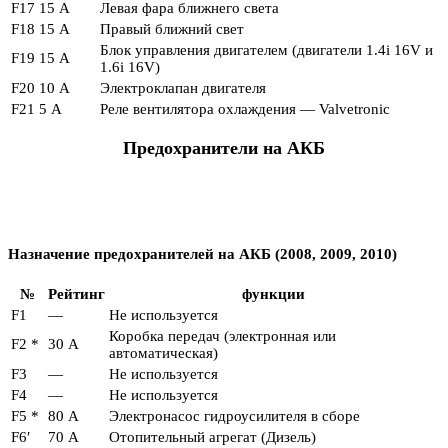
F17
15 А
Левая фара ближнего света
F18
15 А
Правый ближний свет
Блок управления двигателем (двигатели 1.4i 16V и
F19
15 А
1.6i 16V)
F20
10 А
Электроклапан двигателя
F21
5 А
Реле вентилятора охлаждения — Valvetronic
Предохранители на АКБ
Назначение предохранителей на АКБ (2008, 2009, 2010)
№
Рейтинг
функции
F1
—
Не используется
Коробка передач (электронная или
F2 *
30 А
автоматическая)
F3
—
Не используется
F4
—
Не используется
F5 *
80 А
Электронасос гидроусилителя в сборе
F6′
70 А
Отопительный агрегат (Дизель)