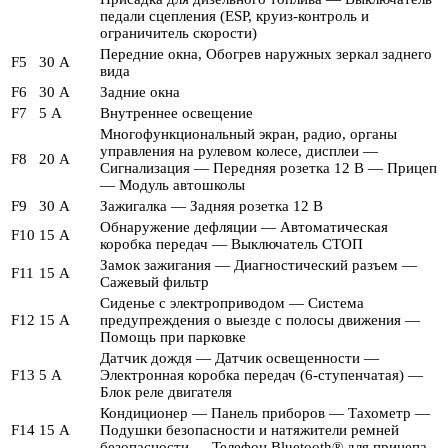
педали сцепления (ESP, круиз-контроль и
ограничитель скорости)
Передние окна, Обогрев наружных зеркал заднего
F5
30 А
вида
F6
30 А
Задние окна
F7
5 А
Внутреннее освещение
Многофункциональный экран, радио, органы
управления на рулевом колесе, дисплеи —
F8
20 А
Сигнализация — Передняя розетка 12 В — Прицеп
— Модуль автошколы
F9
30 А
Зажигалка — Задняя розетка 12 В
Обнаружение дефляции — Автоматическая
F10
15 А
коробка передач — Выключатель СТОП
Замок зажигания — Диагностический разъем —
F11
15 А
Сажевый фильтр
Сиденье с электроприводом — Система
F12
15 А
предупреждения о выезде с полосы движения —
Помощь при парковке
Датчик дождя — Датчик освещенности —
F13
5 А
Электронная коробка передач (6-ступенчатая) —
Блок реле двигателя
Кондиционер — Панель приборов — Тахометр —
F14
15 А
Подушки безопасности и натяжители ремней
безопасности — Телефон Bluetooth® для прицепа