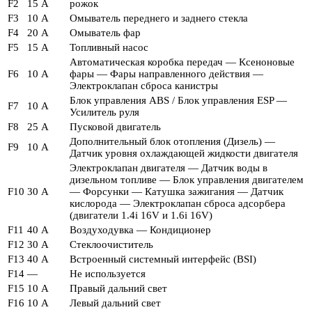
F2
15 А
рожок
F3
10 А
Омыватель переднего и заднего стекла
F4
20 А
Омыватель фар
F5
15 А
Топливный насос
Автоматическая коробка передач — Ксеноновые
F6
10 А
фары — Фары направленного действия —
Электроклапан сброса канистры
Блок управления ABS / Блок управления ESP —
F7
10 А
Усилитель руля
F8
25 А
Пусковой двигатель
Дополнительный блок отопления (Дизель) —
F9
10 А
Датчик уровня охлаждающей жидкости двигателя
Электроклапан двигателя — Датчик воды в
дизельном топливе — Блок управления двигателем
F10
30 А
— Форсунки — Катушка зажигания — Датчик
кислорода — Электроклапан сброса адсорбера
(двигатели 1.4i 16V и 1.6i 16V)
F11
40 А
Воздуходувка — Кондиционер
F12
30 А
Стеклоочиститель
F13
40 А
Встроенный системный интерфейс (BSI)
F14
—
Не используется
F15
10 А
Правый дальний свет
F16
10 А
Левый дальний свет