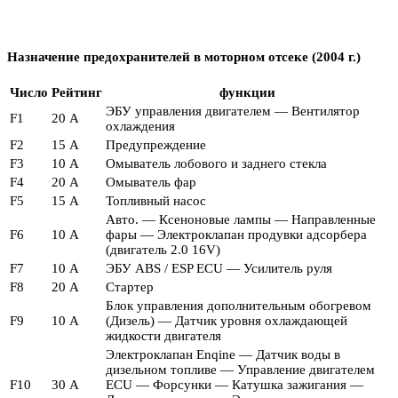
Назначение предохранителей в моторном отсеке (2004 г.)
Число
Рейтинг
функции
ЭБУ управления двигателем — Вентилятор
F1
20 А
охлаждения
F2
15 А
Предупреждение
F3
10 А
Омыватель лобового и заднего стекла
F4
20 А
Омыватель фар
F5
15 А
Топливный насос
Авто. — Ксеноновые лампы — Направленные
F6
10 А
фары — Электроклапан продувки адсорбера
(двигатель 2.0 16V)
F7
10 А
ЭБУ ABS / ESP ECU — Усилитель руля
F8
20 А
Стартер
Блок управления дополнительным обогревом
F9
10 А
(Дизель) — Датчик уровня охлаждающей
жидкости двигателя
Электроклапан Enqine — Датчик воды в
дизельном топливе — Управление двигателем
F10
30 А
ECU — Форсунки — Катушка зажигания —