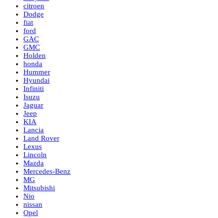
citroen
Dodge
fiat
ford
GAC
GMC
Holden
honda
Hummer
Hyundai
Infiniti
Isuzu
Jaguar
Jeep
KIA
Lancia
Land Rover
Lexus
Lincoln
Mazda
Mercedes-Benz
MG
Mitsubishi
Nio
nissan
Opel