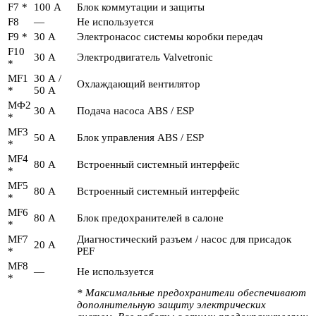
F7 *
100 А
Блок коммутации и защиты
F8
—
Не используется
F9 *
30 А
Электронасос системы коробки передач
F10
30 А
Электродвигатель Valvetronic
*
MF1
30 А /
Охлаждающий вентилятор
*
50 А
МФ2
30 А
Подача насоса ABS / ESP
*
MF3
50 А
Блок управления ABS / ESP
*
MF4
80 А
Встроенный системный интерфейс
*
MF5
80 А
Встроенный системный интерфейс
*
MF6
80 А
Блок предохранителей в салоне
*
MF7
Диагностический разъем / насос для присадок
20 А
*
PEF
MF8
—
Не используется
*
* Максимальные предохранители обеспечивают
дополнительную защиту электрических