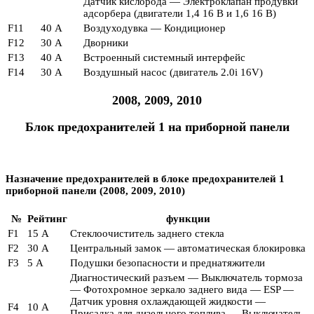
Датчик кислорода — Электроклапан продувки
адсорбера (двигатели 1,4 16 В и 1,6 16 В)
F11
40 А
Воздуходувка — Кондиционер
F12
30 А
Дворники
F13
40 А
Встроенный системный интерфейс
F14
30 А
Воздушный насос (двигатель 2.0i 16V)
2008, 2009, 2010
Блок предохранителей 1 на приборной панели
Назначение предохранителей в блоке предохранителей 1
приборной панели (2008, 2009, 2010)
№
Рейтинг
функции
F1
15 А
Стеклоочиститель заднего стекла
F2
30 А
Центральный замок — автоматическая блокировка
F3
5 А
Подушки безопасности и преднатяжители
Диагностический разъем — Выключатель тормоза
— Фотохромное зеркало заднего вида — ESP —
Датчик уровня охлаждающей жидкости —
F4
10 А
Присадка для дизельного топлива — Выключатель