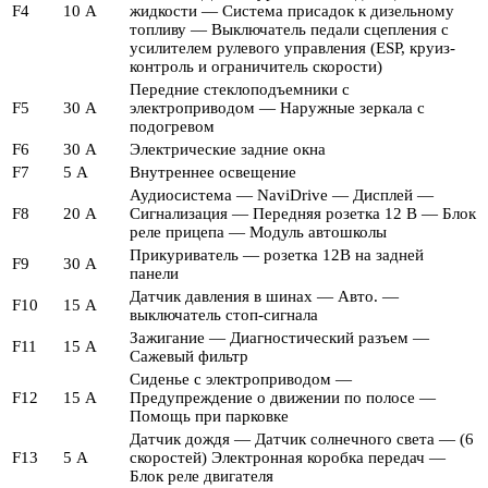
F4
10 А
жидкости — Система присадок к дизельному
топливу — Выключатель педали сцепления с
усилителем рулевого управления (ESP, круиз-
контроль и ограничитель скорости)
Передние стеклоподъемники с
F5
30 А
электроприводом — Наружные зеркала с
подогревом
F6
30 А
Электрические задние окна
F7
5 А
Внутреннее освещение
Аудиосистема — NaviDrive — Дисплей —
F8
20 А
Сигнализация — Передняя розетка 12 В — Блок
реле прицепа — Модуль автошколы
Прикуриватель — розетка 12В на задней
F9
30 А
панели
Датчик давления в шинах — Авто. —
F10
15 А
выключатель стоп-сигнала
Зажигание — Диагностический разъем —
F11
15 А
Сажевый фильтр
Сиденье с электроприводом —
F12
15 А
Предупреждение о движении по полосе —
Помощь при парковке
Датчик дождя — Датчик солнечного света — (6
F13
5 А
скоростей) Электронная коробка передач —
Блок реле двигателя