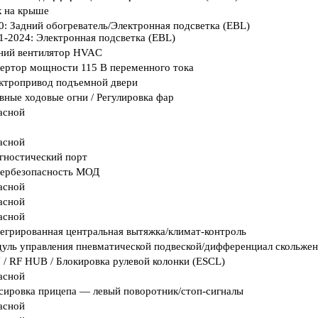
 на крыше
0: Задний обогреватель/Электронная подсветка (EBL)
1-2024: Электронная подсветка (EBL)
ний вентилятор HVAC
ертор мощности 115 В переменного тока
ктропривод подъемной двери
вные ходовые огни / Регулировка фар
асной
асной
гностический порт
ербезопасность МОД
асной
асной
асной
егрированная центральная вытяжка/климат-контроль
уль управления пневматической подвеской/дифференциал скольжен
 / RF HUB / Блокировка рулевой колонки (ESCL)
асной
сировка прицепа — левый поворотник/стоп-сигналы
асной