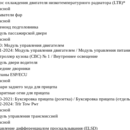
ос охлаждения двигателя низкотемпературного радиатора (LTR)*
асной
ватели фар
асной
еноид подголовника
уль пассажирской двери
асной
0: Модуль управления двигателем
1-2024: Модуль управления двигателем / Модуль управления питан
троллер кузова (CBC) № 1 / Внутреннее освещение
уль двери водителя
едние дворники
паны ESP/ECU
асной
ари заднего хода для прицепа
аритные огни для прицепа
0-2021: Буксировка прицепа (розетка) / Буксировка прицепа (отде
2-2024: Trlr Tow Pwr
асной
уль управления трансмиссией
асной
авление дифференциалом проскальзывания (ELSD)