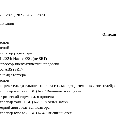
опитания
Описан
асной
асной
тилятор радиатора
1-2024: Насос ESC (не SRT)
прессор пневматической подвески
ос ABS (SRT)
еноид стартера
асной
огреватель дизельного топлива (только для дизельных двигателей)
троллер кузова (CBC) №2 / Внешнее освещение
ктрический тормоз для прицепа
троллер тела (CBC) №3 / Силовые замки
едний двигатель вентилятора
троллер кузова (CBC) № 4 / Внешний свет