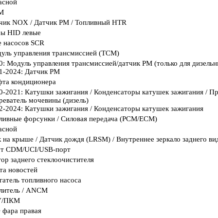
асной
М
чик NOX / Датчик PM / Топливный HTR
ы HID левые
е насосов SCR
уль управления трансмиссией (TCM)
0: Модуль управления трансмиссией/датчик PM (только для дизельн
1-2024: Датчик PM
та кондиционера
0-2021: Катушки зажигания / Конденсаторы катушек зажигания / Пр
реватель мочевины (дизель)
2-2024: Катушки зажигания / Конденсаторы катушек зажигания
ливные форсунки / Силовая передача (PCM/ECM)
асной
 на крыше / Датчик дождя (LRSM) / Внутреннее зеркало заднего в
т CDM/UCI/USB-порт
ор заднего стеклоочистителя
та новостей
гатель топливного насоса
литель / ANCM
У/ПКМ
 фара правая