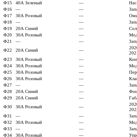
Ф15
40А Зеленый
—
Нас
Ф16
—
—
Зап
Ф17
30А Розовый
—
Омы
Ф18
—
—
Зап
Ф19
20А Синий
—
Сол
Ф20
30А Розовый
—
Мод
Ф21
—
—
Зап
202
Ф22
20А Синий
—
202
Ф23
30А Розовый
—
Кон
Ф24
30А Розовый
—
Мод
Ф25
30А Розовый
—
Пер
Ф26
30А Розовый
—
Кла
Ф27
—
—
Зап
Ф28
20А Синий
—
Фон
Ф29
20А Синий
—
Габ
202
Ф30
30А Розовый
—
202
Ф31
—
—
Зап
Ф32
30А Розовый
—
Мод
Ф33
—
—
Зап
Ф34
30А Розовый
—
Упр