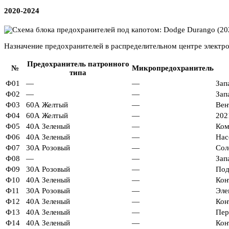
2020-2024
Назначение предохранителей в распределительном центре электр
Предохранитель патронного
№
Микропредохранитель
типа
Ф01
—
—
Зап
Ф02
—
—
Зап
Ф03
60А Желтый
—
Вен
Ф04
60А Желтый
—
202
Ф05
40А Зеленый
—
Ком
Ф06
40А Зеленый
—
Нас
Ф07
30А Розовый
—
Сол
Ф08
—
—
Зап
Ф09
30А Розовый
—
Под
Ф10
40А Зеленый
—
Кон
Ф11
30А Розовый
—
Эле
Ф12
40А Зеленый
—
Кон
Ф13
40А Зеленый
—
Пер
Ф14
40А Зеленый
—
Кон