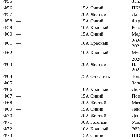
Ф55
—
—
Зап
Ф56
—
15А Синий
ПК
Ф57
—
20А Желтый
Дат
Ф58
—
15А Синий
Фар
Ф59
—
10А Красный
Рел
Ф60
—
15А Синий
Мод
202
Ф61
—
10А Красный
202
Ф62
—
10А Красный
Муф
202
Ф63
—
20А Желтый
Наг
202
Ф64
—
25А Очистить
Топ
Ф65
—
—
Зап
Ф66
—
10А Красный
Люк
Ф67
—
15А Синий
Пор
Ф68
—
20А Желтый
Мот
Ф69
—
15А Синий
Лен
Ф70
—
20А Желтый
Дви
Ф71
—
30А Зеленый
Уси
Ф72
—
10А Красный
ЭБ
Ф73
—
15А Синий
HID