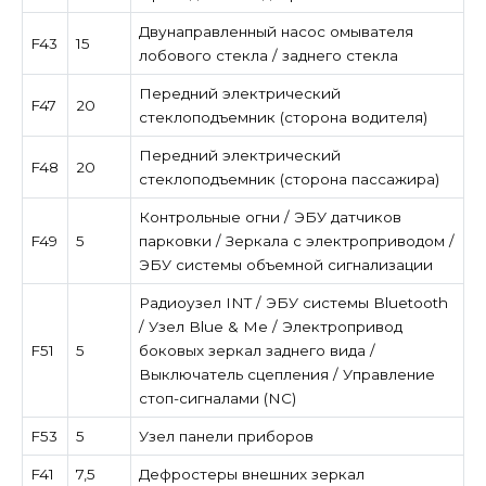
Двунаправленный насос омывателя
F43
15
лобового стекла / заднего стекла
Передний электрический
F47
20
стеклоподъемник (сторона водителя)
Передний электрический
F48
20
стеклоподъемник (сторона пассажира)
Контрольные огни / ЭБУ датчиков
F49
5
парковки / Зеркала с электроприводом /
ЭБУ системы объемной сигнализации
Радиоузел INT / ЭБУ системы Bluetooth
/ Узел Blue & Me / Электропривод
F51
5
боковых зеркал заднего вида /
Выключатель сцепления / Управление
стоп-сигналами (NC)
F53
5
Узел панели приборов
F41
7,5
Дефростеры внешних зеркал