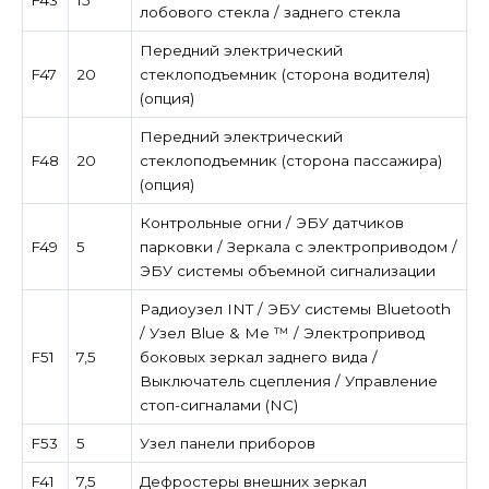
лобового стекла / заднего стекла
Передний электрический
F47
20
стеклоподъемник (сторона водителя)
(опция)
Передний электрический
F48
20
стеклоподъемник (сторона пассажира)
(опция)
Контрольные огни / ЭБУ датчиков
F49
5
парковки / Зеркала с электроприводом /
ЭБУ системы объемной сигнализации
Радиоузел INT / ЭБУ системы Bluetooth
/ Узел Blue & Me ™ / Электропривод
F51
7,5
боковых зеркал заднего вида /
Выключатель сцепления / Управление
стоп-сигналами (NC)
F53
5
Узел панели приборов
F41
7,5
Дефростеры внешних зеркал