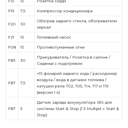
F15
15
Розетка сзади
F19
7,5
Компрессор кондиционера
Обогрев заднего стекла, обогреватели
F20
30
зеркал
F21
15
Топливный насос
F08
15
Противотуманные огни
Прикуриватель / Розетка в салоне /
F85
30
Сиденья с подогревом
+15 фонарей заднего хода / расходомер
воздуха / вода в датчике топлива /
F87
7,5
катушки реле T02, T05, TI4, TI7 и TI9
(версии 1.4)
Датчик заряда аккумулятора IBS для
F87
5
системы Start & Stop (1.3 Multijet с Start &
Stop)