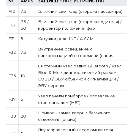
№
AMPS
ЗАЩИЩЕННОЕ УСТРОЙСТВО
F12
7,5
Ближний свет фар (сторона пассажира)
7.5 /
Ближний свет фар (сторона водителя) /
F13
50
корректор положения фар
F31
5
Катушки реле INT / A SCM
Внутреннее освещение с
F32
7,5
синхронизацией по времени (опция)
Системный узел радио Bluetooth / узел
Blue & Me / диагностический разъем
F36
10
EOBD / ЭБУ объемной сигнализации /
ЭБУ сирены
Узел панели приборов / Управление
F37
5
стоп-сигналом (НЕТ)
Приводы замка двери / багажного
F38
20
отделения (опция)
Двунаправленный насос омывателя
F43
15