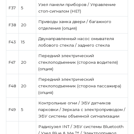
Узел панели приборов / Управление
F37
5
стоп-сигналом (НЕТ)
Приводы замка двери / багажного
F38
20
отделения (опция)
Двунаправленный насос омывателя
F43
15
лобового стекла / заднего стекла
Передний электрический
F47
20
стеклоподъемник (сторона водителя)
(опция)
Передний электрический
F48
20
стеклоподъемник (сторона пассажира)
(опция)
Контрольные огни / ЭБУ датчиков
F49
5
парковки / Зеркала с электроприводом /
ЭБУ системы объемной сигнализации
Радиоузел INT / ЭБУ системы Bluetooth
/ Узел Blue & Me ™ / Электропривод