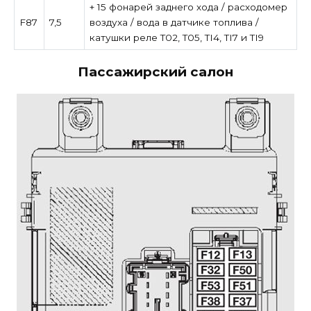
+ 15 фонарей заднего хода / расходомер
F87
7,5
воздуха / вода в датчике топлива /
катушки реле T02, T05, TI4, TI7 и TI9
Пассажирский салон