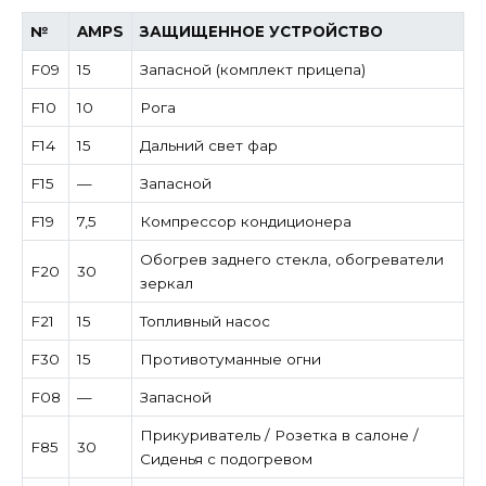
№
AMPS
ЗАЩИЩЕННОЕ УСТРОЙСТВО
F09
15
Запасной (комплект прицепа)
F10
10
Рога
F14
15
Дальний свет фар
F15
—
Запасной
F19
7,5
Компрессор кондиционера
Обогрев заднего стекла, обогреватели
F20
30
зеркал
F21
15
Топливный насос
F30
15
Противотуманные огни
F08
—
Запасной
Прикуриватель / Розетка в салоне /
F85
30
Сиденья с подогревом