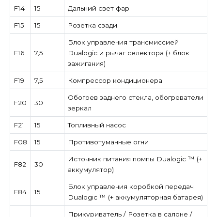
F14
15
Дальний свет фар
F15
15
Розетка сзади
Блок управления трансмиссией
F16
7,5
Dualogic и рычаг селектора (+ блок
зажигания)
F19
7,5
Компрессор кондиционера
Обогрев заднего стекла, обогреватели
F20
30
зеркал
F21
15
Топливный насос
F08
15
Противотуманные огни
Источник питания помпы Dualogic ™ (+
F82
30
аккумулятор)
Блок управления коробкой передач
F84
15
Dualogic ™ (+ аккумуляторная батарея)
Прикуриватель / Розетка в салоне /