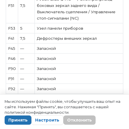
F51
7,5
боковых зеркал заднего вида /
Выключатель сцепления / Управление
стоп-сигналами (NC)
F53
5
Узел панели приборов
F41
7,5
Дефростеры внешних зеркал
F45
—
Запасной
F46
—
Запасной
F90
—
Запасной
F91
—
Запасной
F92
—
Запасной
F93
—
Запасной
Мы используем файлы cookie, чтобы улучшить ваш опыт на
сайте. Нажимая "Принять", вы соглашаетесь с нашей
F94
15
Прикуриватель / розетка в салоне
политикой конфиденциальности.
F95
—
Запасной
Принять
Настроить
Отклонить