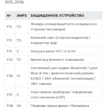
2015, 2016)
№
AMPS
ЗАЩИЩЕННОЕ УСТРОЙСТВО
Фонарь солнцезащитного козырька (со
F12
7,5
стороны пассажира)
Ближний свет (сторона водителя) /
F13
7,5
Корректор фар
F31
5
Катушки реле INT / A SCM
F32
7,5
Время внутреннего освещения
Системный узел радио Bluetooth / узел
Blue & Me / диагностический разъем
F36
10
EOBD / ЭБУ объемной сигнализации /
ЭБУ сирены
Узел панели приборов / Управление
F37
5
стоп-сигналом (НЕТ)
F38
20
Приводы замка двери / багажника