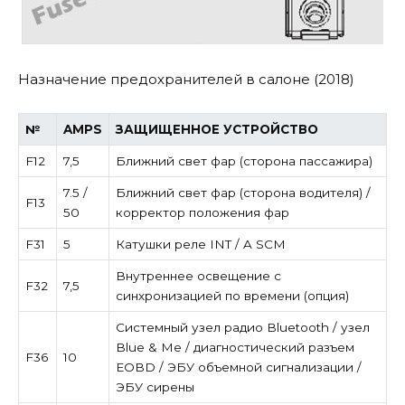
Назначение предохранителей в салоне (2018)
№
AMPS
ЗАЩИЩЕННОЕ УСТРОЙСТВО
F12
7,5
Ближний свет фар (сторона пассажира)
7.5 /
Ближний свет фар (сторона водителя) /
F13
50
корректор положения фар
F31
5
Катушки реле INT / A SCM
Внутреннее освещение с
F32
7,5
синхронизацией по времени (опция)
Системный узел радио Bluetooth / узел
Blue & Me / диагностический разъем
F36
10
EOBD / ЭБУ объемной сигнализации /
ЭБУ сирены