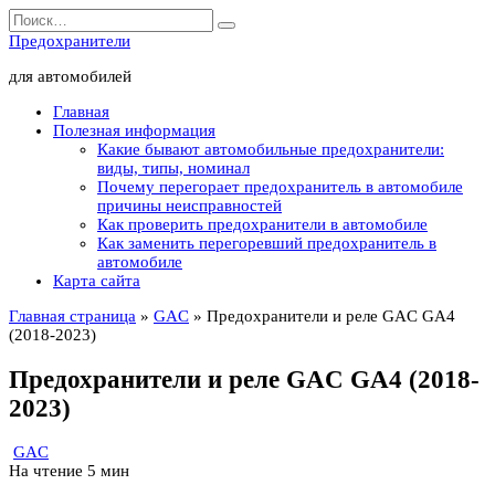
Перейти
Search
к
for:
Предохранители
содержанию
для автомобилей
Главная
Полезная информация
Какие бывают автомобильные предохранители:
виды, типы, номинал
Почему перегорает предохранитель в автомобиле
причины неисправностей
Как проверить предохранители в автомобиле
Как заменить перегоревший предохранитель в
автомобиле
Карта сайта
Главная страница
»
GAC
»
Предохранители и реле GAC GA4
(2018-2023)
Предохранители и реле GAC GA4 (2018-
2023)
GAC
На чтение
5 мин