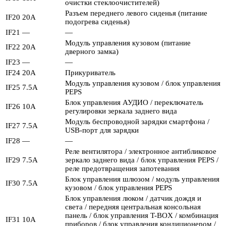
очистки стеклоочистителей)
Разъем переднего левого сиденья (питание
IF20
20А
подогрева сиденья)
IF21
—
—
Модуль управления кузовом (питание
IF22
20А
дверного замка)
IF23
—
—
IF24
20А
Прикуриватель
Модуль управления кузовом / блок управления
IF25
7.5А
PEPS
Блок управления АУДИО / переключатель
IF26
10А
регулировки зеркала заднего вида
Модуль беспроводной зарядки смартфона /
IF27
7.5А
USB-порт для зарядки
IF28
—
—
Реле вентилятора / электронное антибликовое
IF29
7.5А
зеркало заднего вида / блок управления PEPS /
реле предотвращения запотевания
Блок управления шлюзом / модуль управления
IF30
7.5А
кузовом / блок управления PEPS
Блок управления люком / датчик дождя и
света / передняя центральная консольная
панель / блок управления T-BOX / комбинация
IF31
10А
приборов / блок управления кондиционером /