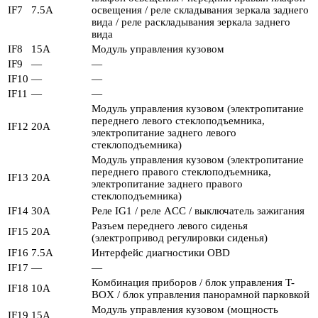
IF7
7.5А
освещения / реле складывания зеркала заднего
вида / реле раскладывания зеркала заднего
вида
IF8
15А
Модуль управления кузовом
IF9
—
—
IF10
—
—
IF11
—
—
Модуль управления кузовом (электропитание
переднего левого стеклоподъемника,
IF12
20А
электропитание заднего левого
стеклоподъемника)
Модуль управления кузовом (электропитание
переднего правого стеклоподъемника,
IF13
20А
электропитание заднего правого
стеклоподъемника)
IF14
30А
Реле IG1 / реле ACC / выключатель зажигания
Разъем переднего левого сиденья
IF15
20А
(электропривод регулировки сиденья)
IF16
7.5А
Интерфейс диагностики OBD
IF17
—
—
Комбинация приборов / блок управления T-
IF18
10А
BOX / блок управления панорамной парковкой
Модуль управления кузовом (мощность
IF19
15А