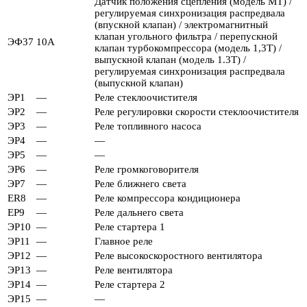
Датчик положения сцепления (модель MT) /
регулируемая синхронизация распредвала
(впускной клапан) / электромагнитный
клапан угольного фильтра / перепускной
ЭФ37
10А
клапан турбокомпрессора (модель 1,3T) /
выпускной клапан (модель 1.3T) /
регулируемая синхронизация распредвала
(выпускной клапан)
ЭР1
—
Реле стеклоочистителя
ЭР2
—
Реле регулировки скорости стеклоочистителя
ЭР3
—
Реле топливного насоса
ЭР4
—
—
ЭР5
—
—
ЭР6
—
Реле громкоговорителя
ЭР7
—
Реле ближнего света
ER8
—
Реле компрессора кондиционера
ЕР9
—
Реле дальнего света
ЭР10
—
Реле стартера 1
ЭР11
—
Главное реле
ЭР12
—
Реле высокоскоростного вентилятора
ЭР13
—
Реле вентилятора
ЭР14
—
Реле стартера 2
ЭР15
—
—