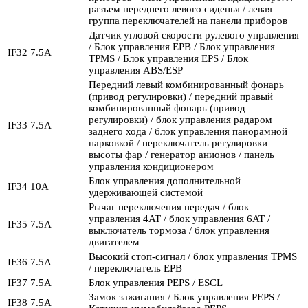
разъем переднего левого сиденья / левая
группа переключателей на панели приборов
Датчик угловой скорости рулевого управления
/ Блок управления EPB / Блок управления
IF32
7.5А
TPMS / Блок управления EPS / Блок
управления ABS/ESP
Передний левый комбинированный фонарь
(привод регулировки) / передний правый
комбинированный фонарь (привод
регулировки) / блок управления радаром
IF33
7.5А
заднего хода / блок управления панорамной
парковкой / переключатель регулировки
высоты фар / генератор анионов / панель
управления кондиционером
Блок управления дополнительной
IF34
10А
удерживающей системой
Рычаг переключения передач / блок
управления 4AT / блок управления 6AT /
IF35
7.5А
выключатель тормоза / блок управления
двигателем
Высокий стоп-сигнал / блок управления TPMS
IF36
7.5А
/ переключатель EPB
IF37
7.5А
Блок управления PEPS / ESCL
Замок зажигания / Блок управления PEPS /
IF38
7.5А