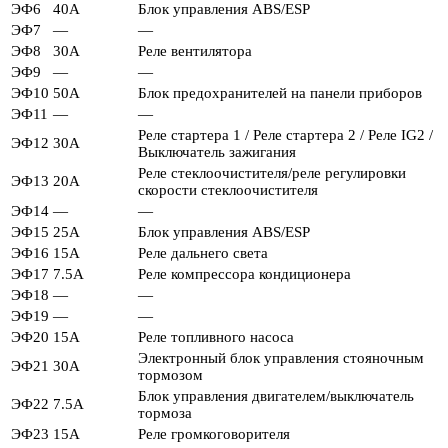
ЭФ6
40А
Блок управления ABS/ESP
ЭФ7
—
—
ЭФ8
30А
Реле вентилятора
ЭФ9
—
—
ЭФ10
50А
Блок предохранителей на панели приборов
ЭФ11
—
—
Реле стартера 1 / Реле стартера 2 / Реле IG2 /
ЭФ12
30А
Выключатель зажигания
Реле стеклоочистителя/реле регулировки
ЭФ13
20А
скорости стеклоочистителя
ЭФ14
—
—
ЭФ15
25А
Блок управления ABS/ESP
ЭФ16
15А
Реле дальнего света
ЭФ17
7.5А
Реле компрессора кондиционера
ЭФ18
—
—
ЭФ19
—
—
ЭФ20
15А
Реле топливного насоса
Электронный блок управления стояночным
ЭФ21
30А
тормозом
Блок управления двигателем/выключатель
ЭФ22
7.5А
тормоза
ЭФ23
15А
Реле громкоговорителя