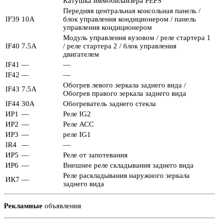
Катушка иммобилайзера PEPS
Передняя центральная консольная панель /
IF39
10А
блок управления кондиционером / панель
управления кондиционером
Модуль управления кузовом / реле стартера 1
IF40
7.5А
/ реле стартера 2 / блок управления
двигателем
IF41
—
—
IF42
—
—
Обогрев левого зеркала заднего вида /
IF43
7.5А
Обогрев правого зеркала заднего вида
IF44
30А
Обогреватель заднего стекла
ИР1
—
Реле IG2
ИР2
—
Реле АСС
ИР3
—
реле IG1
IR4
—
—
ИР5
—
Реле от запотевания
ИР6
—
Внешнее реле складывания заднего вида
Реле раскладывания наружного зеркала
ИК7
—
заднего вида
Рекламные
объявления