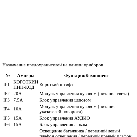
Назначение предохранителей на панели приборов
№
Амперы
Функция/Компонент
КОРОТКИЙ
IF1
Короткий штифт
ПИН-КОД
IF2
20А
Модуль управления кузовом (питание света)
IF3
7.5А
Блок управления шлюзом
Модуль управления кузовом (питание
IF4
10А
указателей поворота)
IF5
15А
Блок управления АУДИО
IF6
15А
Блок управления люком
Освещение багажника / передний левый
плафон освещения / передний правый плафон