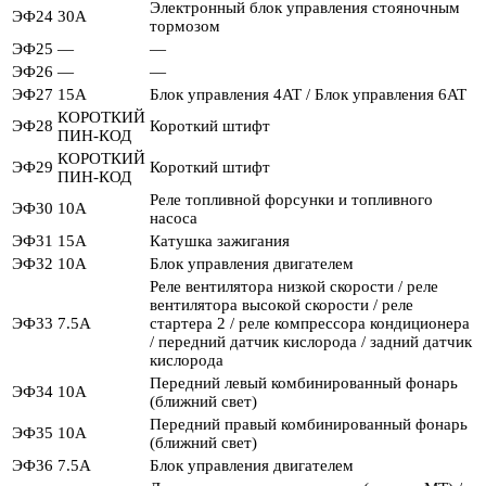
Электронный блок управления стояночным
ЭФ24
30А
тормозом
ЭФ25
—
—
ЭФ26
—
—
ЭФ27
15А
Блок управления 4AT / Блок управления 6AT
КОРОТКИЙ
ЭФ28
Короткий штифт
ПИН-КОД
КОРОТКИЙ
ЭФ29
Короткий штифт
ПИН-КОД
Реле топливной форсунки и топливного
ЭФ30
10А
насоса
ЭФ31
15А
Катушка зажигания
ЭФ32
10А
Блок управления двигателем
Реле вентилятора низкой скорости / реле
вентилятора высокой скорости / реле
ЭФ33
7.5А
стартера 2 / реле компрессора кондиционера
/ передний датчик кислорода / задний датчик
кислорода
Передний левый комбинированный фонарь
ЭФ34
10А
(ближний свет)
Передний правый комбинированный фонарь
ЭФ35
10А
(ближний свет)
ЭФ36
7.5А
Блок управления двигателем