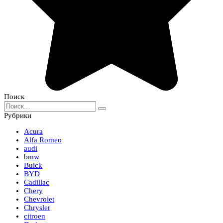
Поиск
Search
for:
Рубрики
Acura
Alfa Romeo
audi
bmw
Buick
BYD
Cadillac
Chery
Chevrolet
Chrysler
citroen