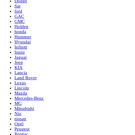
Dodge
fiat
ford
GAC
GMC
Holden
honda
Hummer
Hyundai
Infiniti
Isuzu
Jaguar
Jeep
KIA
Lancia
Land Rover
Lexus
Lincoln
Mazda
Mercedes-Benz
MG
Mitsubishi
Nio
nissan
Opel
Peugeot
Pontiac