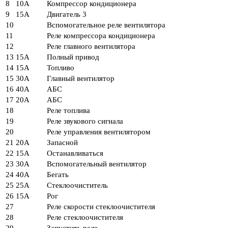
8
10А
Компрессор кондиционера
9
15А
Двигатель 3
10
Вспомогательное реле вентилятора
11
Реле компрессора кондиционера
12
Реле главного вентилятора
13
15А
Полный привод
14
15А
Топливо
15
30А
Главный вентилятор
16
40А
АБС
17
20А
АБС
18
Реле топлива
19
Реле звукового сигнала
20
Реле управления вентилятором
21
20А
Запасной
22
15А
Останавливаться
23
30А
Вспомогательный вентилятор
24
40А
Бегать
25
25А
Стеклоочиститель
26
15А
Рог
27
Реле скорости стеклоочистителя
28
Реле стеклоочистителя