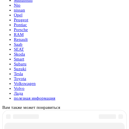
Mitsubishi
Nio
nissan
Opel
Peugeot
Pontiac
Porsche
RAM
Renault
Saab
SEAT
Skoda
Smart
Subaru
Suzuki
Tesla
Toyota
Volkswagen
Volvo
Лада
полезная информация
Вам также может понравиться