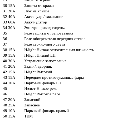
29
Запустить реле
30
15А
Защита от кражи
31
20А
Люк на крыше
32
40А
Аксессуар / зажигание
33
60А
Аккумулятор
34
30А
Электропривод сиденья
35
Реле защиты от запотевания
36
Реле обогревателя передних стекол
37
Реле стояночного света
38
15А
H/light Низкая относительная влажность
39
15А
H/light Низкий LH
40
30А
Устранение запотевания
41
20А
Задний дворник
42
15А
H/light Высокий
43
15А
Передние противотуманные фары
44
10А
Парковый фонарь LH
45
Н/свет Низкое реле
46
H/light Высокое реле
47
20А
Запасной
48
25А
Запасной
49
10А
Парковый фонарь правый
50
15А
ТКМ