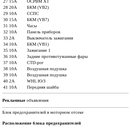
27
15А
ОСРВМ ХТ
28
20А
БКМ (VB2)
29
10А
ССПС
30
15А
БКМ (VB7)
31
10А
Часы
32
10А
Панель приборов
33
2А
Выключатель зажигания
34
10А
БКМ (VB1)
35
10А
Зажигание 1
36
10А
Задние противотуманные фары
37
10А
CTD-рог
38
10А
Воздушная подушка
39
10А
Воздушная подушка
40
2А
WHL Ю/З
41
10А
Передняя шайба
Рекламные
объявления
Блок предохранителей в моторном отсеке
Расположение блока предохранителей