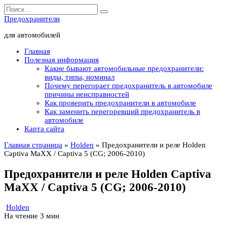
Перейти
Search
к
for:
Предохранители
содержанию
для автомобилей
Главная
Полезная информация
Какие бывают автомобильные предохранители:
виды, типы, номинал
Почему перегорает предохранитель в автомобиле
причины неисправностей
Как проверить предохранители в автомобиле
Как заменить перегоревший предохранитель в
автомобиле
Карта сайта
Главная страница
»
Holden
»
Предохранители и реле Holden
Captiva MaXX / Captiva 5 (CG; 2006-2010)
Предохранители и реле Holden Captiva
MaXX / Captiva 5 (CG; 2006-2010)
Holden
На чтение
3 мин