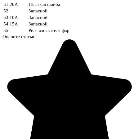
51
20А
H/легкая шайба
52
Запасной
53
10А
Запасной
54
15А
Запасной
55
Реле омывателя фар
Оцените статью