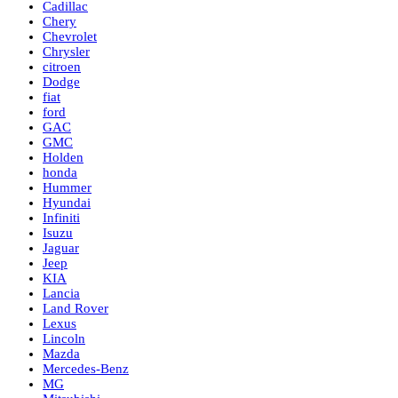
Cadillac
Chery
Chevrolet
Chrysler
citroen
Dodge
fiat
ford
GAC
GMC
Holden
honda
Hummer
Hyundai
Infiniti
Isuzu
Jaguar
Jeep
KIA
Lancia
Land Rover
Lexus
Lincoln
Mazda
Mercedes-Benz
MG