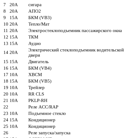
7
20А
сигара
8
20А
АПО2
9
15А
БКМ (VB3)
10
20А
Тепло/Мат
11
20А
Электростеклоподъемник пассажирского окна
12
15А
ТКМ
13
15А
Аудио
Электрический стеклоподъемник водительской
14
20А
двери
15
15А
Двигатель
16
15А
БКМ (VB4)
17
10А
XBCM
18
15А
БКМ (VB5)
19
10А
Трейлер
20
10А
RR CLS
21
10А
PKLP-RH
22
Реле ACC/RAP
23
10А
Подъемное стекло
24
15А
Кондиционер
25
10А
Кондиционер
26
Реле запуска/запуска