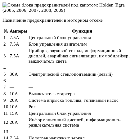
Назначение предохранителей в моторном отсеке
№
Амперы
Функция
1
7.5А
Центральный блок управления
2
7.5А
Блок управления двигателем
Приборы, звуковой сигнал, информационный
3
7.5А
дисплей, аварийная сигнализация, иммобилайзер,
выключатель света
4
—
—
5
30А
Электрический стеклоподъемник (левый)
6
—
—
7
—
—
8
10А
Выключатель стартера
9
20А
Система впрыска топлива, топливный насос
10
10А
Рог
11
15А
Центральный блок управления
Информационный дисплей, информационно-
12
20А
развлекательная система
13
—
—
14
7.5А
Подогрев наружных зеркал