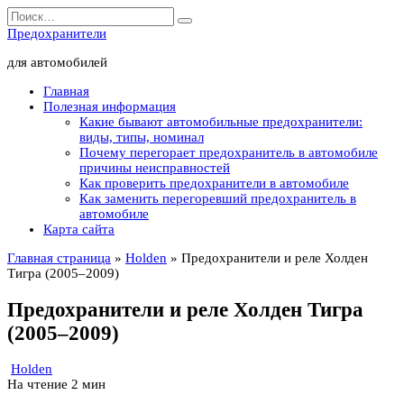
Перейти
Search
к
for:
Предохранители
содержанию
для автомобилей
Главная
Полезная информация
Какие бывают автомобильные предохранители:
виды, типы, номинал
Почему перегорает предохранитель в автомобиле
причины неисправностей
Как проверить предохранители в автомобиле
Как заменить перегоревший предохранитель в
автомобиле
Карта сайта
Главная страница
»
Holden
»
Предохранители и реле Холден
Тигра (2005–2009)
Предохранители и реле Холден Тигра
(2005–2009)
Holden
На чтение
2 мин