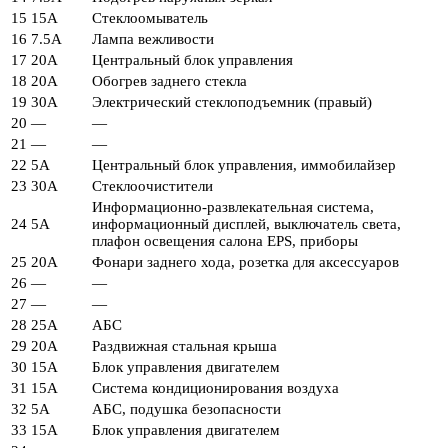
15
15А
Стеклоомыватель
16
7.5А
Лампа вежливости
17
20А
Центральный блок управления
18
20А
Обогрев заднего стекла
19
30А
Электрический стеклоподъемник (правый)
20
—
—
21
—
—
22
5А
Центральный блок управления, иммобилайзер
23
30А
Стеклоочистители
Информационно-развлекательная система,
24
5А
информационный дисплей, выключатель света,
плафон освещения салона EPS, приборы
25
20А
Фонари заднего хода, розетка для аксессуаров
26
—
—
27
—
—
28
25А
АБС
29
20А
Раздвижная стальная крыша
30
15А
Блок управления двигателем
31
15А
Система кондиционирования воздуха
32
5А
АБС, подушка безопасности
33
15А
Блок управления двигателем