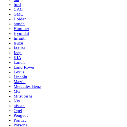
ford
GAC
GMC
Holden
honda
Hummer
Hyundai
Infiniti
Isuzu
Jaguar
Jeep
KIA
Lancia
Land Rover
Lexus
Lincoln
Mazda
Mercedes-Benz
MG
Mitsubishi
Nio
nissan
Opel
Peugeot
Pontiac
Porsche