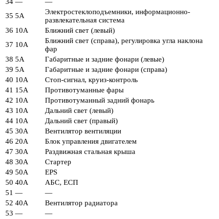
34
—
—
Электростеклоподъемники, информационно-
35
5А
развлекательная система
36
10А
Ближний свет (левый)
Ближний свет (справа), регулировка угла наклона
37
10А
фар
38
5А
Габаритные и задние фонари (левые)
39
5А
Габаритные и задние фонари (справа)
40
10А
Стоп-сигнал, круиз-контроль
41
15А
Противотуманные фары
42
10А
Противотуманный задний фонарь
43
10А
Дальний свет (левый)
44
10А
Дальний свет (правый)
45
30А
Вентилятор вентиляции
46
20А
Блок управления двигателем
47
30А
Раздвижная стальная крыша
48
30А
Стартер
49
50А
EPS
50
40А
АБС, ЕСП
51
—
—
52
40А
Вентилятор радиатора
53
—
—