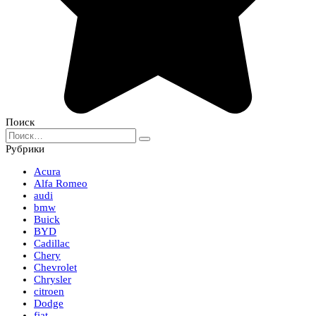
Поиск
Search
for:
Рубрики
Acura
Alfa Romeo
audi
bmw
Buick
BYD
Cadillac
Chery
Chevrolet
Chrysler
citroen
Dodge
fiat