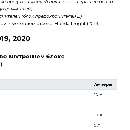
ие предохранителей показано на крышке блока
охранителей).
нителей (блок предохранителей B).
19, 2020
во внутреннем блоке
)
Амперы
10 А
—
10 А
5 А