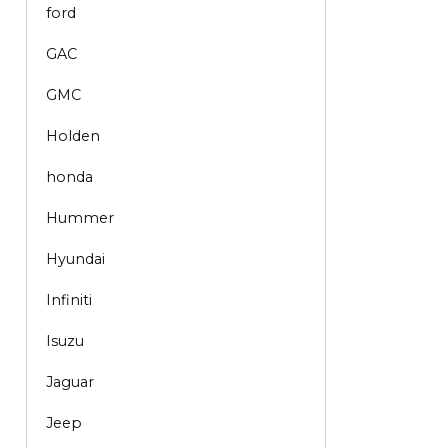
ford
GAC
GMC
Holden
honda
Hummer
Hyundai
Infiniti
Isuzu
Jaguar
Jeep