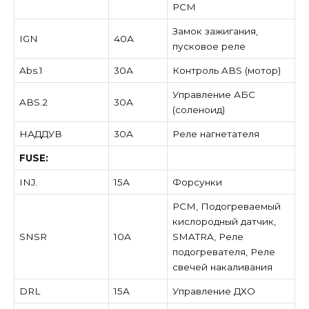
PCM
Замок зажигания,
IGN
40А
пусковое реле
Abs.1
30А
Контроль ABS (мотор)
Управление АБС
ABS.2
30А
(соленоид)
НАДДУВ
30А
Реле нагнетателя
FUSE:
INJ.
15А
Форсунки
PCM, Подогреваемый
кислородный датчик,
SNSR
10А
SMATRA, Реле
подогревателя, Реле
свечей накаливания
DRL
15А
Управление ДХО