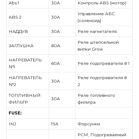
Abs.1
30А
Контроль ABS (мотор)
Управление АБС
ABS.2
30А
(соленоид)
НАДДУВ
30А
Реле нагнетателя
Реле штепсельной
ЗАГЛУШКА
80А
вилки Grow
НАГРЕВАТЕЛЬ
60А
Реле подогревателя # 1
№1
НАГРЕВАТЕЛЬ
Реле подогревателя #
30А
№2
2
ТОПЛИВНЫЙ
Реле топливного
30А
ФИЛЬТР
фильтра
FUSE:
INJ.
15А
Форсунки
PCM, Подогреваемый