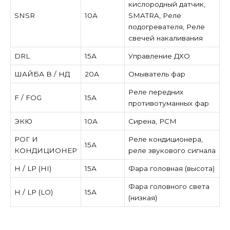
кислородный датчик,
SNSR
10А
SMATRA, Реле
подогревателя, Реле
свечей накаливания
DRL
15А
Управление ДХО
ШАЙБА В / НД
20А
Омыватель фар
Реле передних
F / FOG
15А
противотуманных фар
ЭКЮ
10А
Сирена, PCM
РОГ И
Реле кондиционера,
15А
КОНДИЦИОНЕР
реле звукового сигнала
H / LP (HI)
15А
Фара головная (высота)
Фара головного света
H / LP (LO)
15А
(низкая)