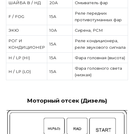
ШАЙБА В / НД
20А
Омыватель фар
Реле передних
F / FOG
15А
противотуманных фар
ЭКЮ
10А
Сирена, PCM
РОГ И
Реле кондиционера,
15А
КОНДИЦИОНЕР
реле звукового сигнала
H / LP (HI)
15А
Фара головная (высота)
Фара головного света
H / LP (LO)
15А
(низкая)
Моторный отсек (Дизель)