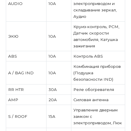
AUDIO
10А
электроприводом и
складывание зеркал,
Аудио
Круиз-контроль, PCM,
Датчик скорости
ЭКЮ
10А
автомобиля, Катушка
зажигания
ABS
10А
Контроль ABS
Комбинация приборов
A / BAG IND
10А
(Подушка
безопасности IND)
RR HTR
30А
Реле обогревателя
AMP
20А
Силовая антенна
Управление дверным
S / ROOF
15А
замком с
электроприводом, Люк