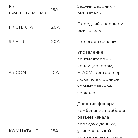
R /
Задний дворник и
15А
ГРЯЗЕСЪЕМНИК
омыватель
Передний дворник и
F / СТЕКЛА
20А
омыватель
S / HTR
20А
Подогрев сиденья
Управление
вентилятором и
кондиционером,
A / CON
10А
ETACM, контроллер
люка, электронное
хромированное
зеркало
Дверные фонари,
комбинация приборов,
разъем канала
передачи данных,
КОМНАТА LP
15А
универсальный
контрольный разъем,