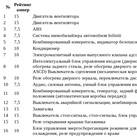
Рейтинг
№
ампер
1
15
Двигатель вентилятора
2
15
Двигатель вентилятора
3
7,5
ABS
4
7,5
Система иммобилайзера автомобиля Infiniti
5
7,5
Комбинированный измеритель, индикатор безопасно
6
10
Кондиционер
7
10
Электромагнитный клапан выпускного клапана адсо
Интеллектуальный блок управления входом (дверно
8
10
обогрева заднего стекла, реле обогрева дверного 
ASCD) Выключатель сцепления (механическая короб
9
10
Реле обогрева дверного зеркала, переключатель д
10
7,5
Аудио, силовая антенна, умный блок управления в
Комбинированный измеритель, генератор, задний ф
11
10
положения (автоматическая коробка передач))
12
7,5
Выключатель аварийной сигнализации, комбиниров
13
15
Зажигалка
14
15
Выключатель стоп-сигнала, стоп-сигналы, блок уп
15
15
Реле открывания крышки багажника
Блок управления энергосберегающим режимом для ф
16
10
охлаждения, реле предупреждения о краже