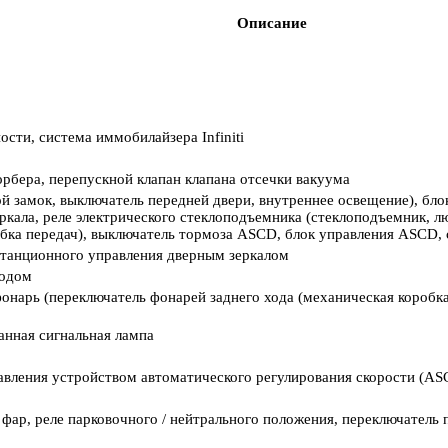
Описание
сти, система иммобилайзера Infiniti
рбера, перепускной клапан клапана отсечки вакуума
й замок, выключатель передней двери, внутреннее освещение), блок
зеркала, реле электрического стеклоподъемника (стеклоподъемник, л
ка передач), выключатель тормоза ASCD, блок управления ASCD, с
истанционного управления дверным зеркалом
ходом
онарь (переключатель фонарей заднего хода (механическая коробка
анная сигнальная лампа
равления устройством автоматического регулирования скорости (AS
ар, реле парковочного / нейтрального положения, переключатель 