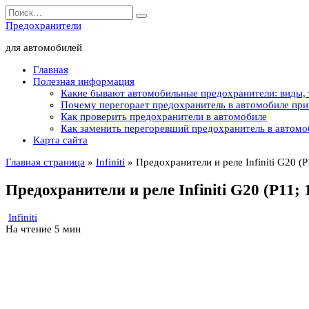
Перейти
Search
к
for:
Предохранители
содержанию
для автомобилей
Главная
Полезная информация
Какие бывают автомобильные предохранители: виды,
Почему перегорает предохранитель в автомобиле пр
Как проверить предохранители в автомобиле
Как заменить перегоревший предохранитель в автомо
Карта сайта
Главная страница
»
Infiniti
»
Предохранители и реле Infiniti G20 (
Предохранители и реле Infiniti G20 (P11; 
Infiniti
На чтение
5 мин