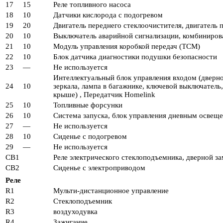
17
15
Реле топливного насоса
18
10
Датчики кислорода с подогревом
19
20
Двигатель переднего стеклоочистителя, двигатель 
20
10
Выключатель аварийной сигнализации, комбинирова
21
10
Модуль управления коробкой передач (TCM)
22
10
Блок датчика диагностики подушки безопасности
23
—
Не используется
Интеллектуальный блок управления входом (дверно
24
10
зеркала, лампа в багажнике, ключевой выключатель
крыше) , Передатчик Homelink
25
10
Топливные форсунки
26
10
Система запуска, блок управления дневным освещ
27
—
Не используется
28
10
Сиденье с подогревом
29
—
Не используется
CB1
Реле электрического стеклоподъемника, дверной за
CB2
Сиденье с электроприводом
Реле
R1
Мульти-дистанционное управление
R2
Стеклоподъемник
R3
воздуходувка
R4
Зажигание