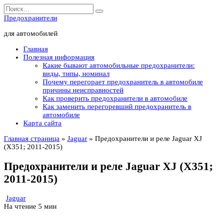
Перейти
Search
к
for:
Предохранители
содержанию
для автомобилей
Главная
Полезная информация
Какие бывают автомобильные предохранители:
виды, типы, номинал
Почему перегорает предохранитель в автомобиле
причины неисправностей
Как проверить предохранители в автомобиле
Как заменить перегоревший предохранитель в
автомобиле
Карта сайта
Главная страница
»
Jaguar
»
Предохранители и реле Jaguar XJ
(X351; 2011-2015)
Предохранители и реле Jaguar XJ (X351;
2011-2015)
Jaguar
На чтение
5 мин