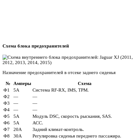
Схема блока предохранителей
Назначение предохранителей в отсеке заднего сиденья
№
Амперы
Схема
Ф1
5А
Система RF-RX, IMS, TPM.
Ф2
—
—
Ф3
—
—
Ф4
—
—
Ф5
5А
Модуль DSC, скорость рыскания, SAS.
Ф6
5А
АСС.
Ф7
20А
Задний климат-контроль.
Ф8
30А
Регулировка сиденья переднего пассажира.