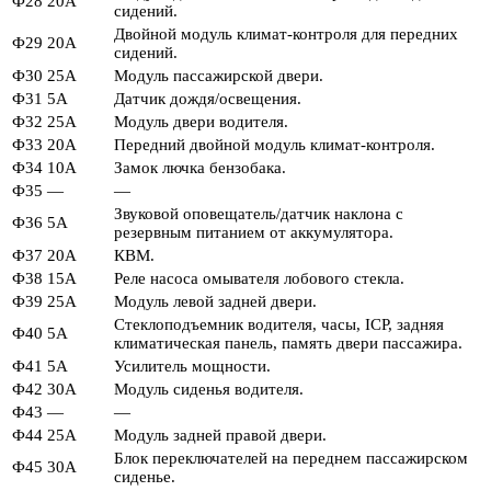
Ф28
20А
сидений.
Двойной модуль климат-контроля для передних
Ф29
20А
сидений.
Ф30
25А
Модуль пассажирской двери.
Ф31
5А
Датчик дождя/освещения.
Ф32
25А
Модуль двери водителя.
Ф33
20А
Передний двойной модуль климат-контроля.
Ф34
10А
Замок лючка бензобака.
Ф35
—
—
Звуковой оповещатель/датчик наклона с
Ф36
5А
резервным питанием от аккумулятора.
Ф37
20А
КВМ.
Ф38
15А
Реле насоса омывателя лобового стекла.
Ф39
25А
Модуль левой задней двери.
Стеклоподъемник водителя, часы, ICP, задняя
Ф40
5А
климатическая панель, память двери пассажира.
Ф41
5А
Усилитель мощности.
Ф42
30А
Модуль сиденья водителя.
Ф43
—
—
Ф44
25А
Модуль задней правой двери.
Блок переключателей на переднем пассажирском
Ф45
30А
сиденье.