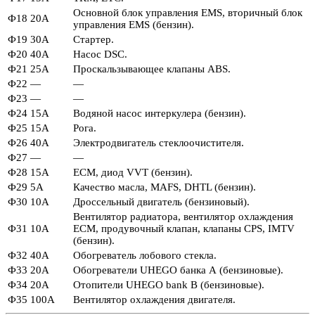
Основной блок управления EMS, вторичный блок
Ф18
20А
управления EMS (бензин).
Ф19
30А
Стартер.
Ф20
40А
Насос DSC.
Ф21
25А
Проскальзывающее клапаны ABS.
Ф22
—
—
Ф23
—
—
Ф24
15А
Водяной насос интеркулера (бензин).
Ф25
15А
Рога.
Ф26
40А
Электродвигатель стеклоочистителя.
Ф27
—
—
Ф28
15А
ECM, диод VVT (бензин).
Ф29
5А
Качество масла, MAFS, DHTL (бензин).
Ф30
10А
Дроссельный двигатель (бензиновый).
Вентилятор радиатора, вентилятор охлаждения
Ф31
10А
ECM, продувочный клапан, клапаны CPS, IMTV
(бензин).
Ф32
40А
Обогреватель лобового стекла.
Ф33
20А
Обогреватели UHEGO банка А (бензиновые).
Ф34
20А
Отопители UHEGO bank B (бензиновые).
Ф35
100А
Вентилятор охлаждения двигателя.