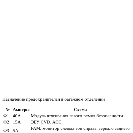
Назначение предохранителей в багажном отделении
№
Амперы
Схема
Ф1
40А
Модуль втягивания левого ремня безопасности.
Ф2
15А
ЭБУ CVD, ACC.
PAM, монитор слепых зон справа, зеркало заднего
Ф3
5А