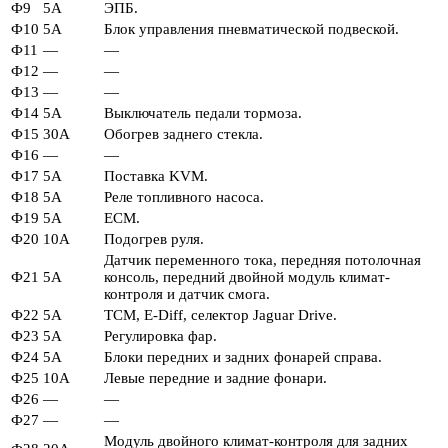
Ф9
5А
ЭПБ.
Ф10
5А
Блок управления пневматической подвеской.
Ф11
—
—
Ф12
—
—
Ф13
—
—
Ф14
5А
Выключатель педали тормоза.
Ф15
30А
Обогрев заднего стекла.
Ф16
—
—
Ф17
5А
Поставка KVM.
Ф18
5А
Реле топливного насоса.
Ф19
5А
ЕСМ.
Ф20
10А
Подогрев руля.
Датчик переменного тока, передняя потолочная
Ф21
5А
консоль, передний двойной модуль климат-
контроля и датчик смога.
Ф22
5А
TCM, E-Diff, селектор Jaguar Drive.
Ф23
5А
Регулировка фар.
Ф24
5А
Блоки передних и задних фонарей справа.
Ф25
10А
Левые передние и задние фонари.
Ф26
—
—
Ф27
—
—
Модуль двойного климат-контроля для задних