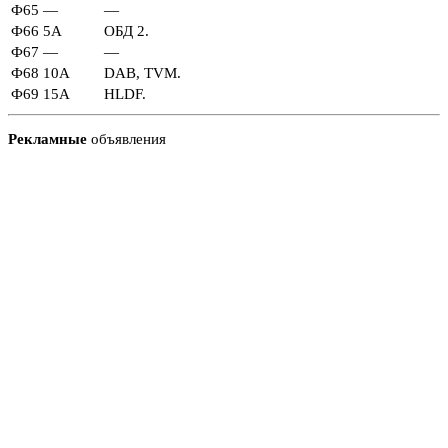
Ф65
—
—
Ф66
5А
ОБД 2.
Ф67
—
—
Ф68
10А
DAB, TVM.
Ф69
15А
HLDF.
Рекламные
объявления