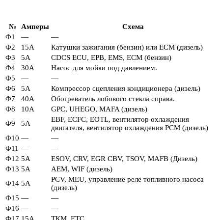
№
Амперы
Схема
Ф1
—
—
Ф2
15А
Катушки зажигания (бензин) или ECM (дизель)
Ф3
5А
CDCS ECU, EPB, EMS, ECM (бензин)
Ф4
30А
Насос для мойки под давлением.
Ф5
—
—
Ф6
5А
Компрессор сцепления кондиционера (дизель)
Ф7
40А
Обогреватель лобового стекла справа.
Ф8
10А
GPC, UHEGO, MAFA (дизель)
EBF, ECFC, EOTL, вентилятор охлаждения
Ф9
5А
двигателя, вентилятор охлаждения PCM (дизель)
Ф10
—
—
Ф11
—
—
Ф12
5А
ESOV, CRV, EGR CBV, TSOV, MAFB (Дизель)
Ф13
5А
AEM, WIF (дизель)
PCV, MEU, управление реле топливного насоса
Ф14
5А
(дизель)
Ф15
—
—
Ф16
—
—
Ф17
15А
ТКМ, ЕТС.