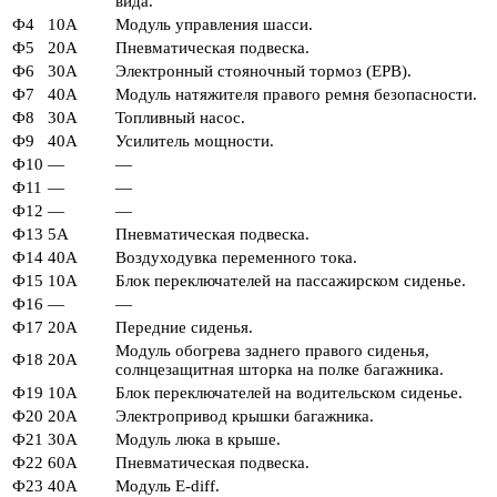
вида.
Ф4
10А
Модуль управления шасси.
Ф5
20А
Пневматическая подвеска.
Ф6
30А
Электронный стояночный тормоз (EPB).
Ф7
40А
Модуль натяжителя правого ремня безопасности.
Ф8
30А
Топливный насос.
Ф9
40А
Усилитель мощности.
Ф10
—
—
Ф11
—
—
Ф12
—
—
Ф13
5А
Пневматическая подвеска.
Ф14
40А
Воздуходувка переменного тока.
Ф15
10А
Блок переключателей на пассажирском сиденье.
Ф16
—
—
Ф17
20А
Передние сиденья.
Модуль обогрева заднего правого сиденья,
Ф18
20А
солнцезащитная шторка на полке багажника.
Ф19
10А
Блок переключателей на водительском сиденье.
Ф20
20А
Электропривод крышки багажника.
Ф21
30А
Модуль люка в крыше.
Ф22
60А
Пневматическая подвеска.
Ф23
40А
Модуль E-diff.