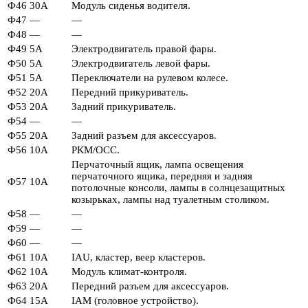
Ф46
30А
Модуль сиденья водителя.
Ф47
—
—
Ф48
—
—
Ф49
5А
Электродвигатель правой фары.
Ф50
5А
Электродвигатель левой фары.
Ф51
5А
Переключатели на рулевом колесе.
Ф52
20А
Передний прикуриватель.
Ф53
20А
Задний прикуриватель.
Ф54
—
—
Ф55
20А
Задний разъем для аксессуаров.
Ф56
10А
РКМ/ОСС.
Перчаточный ящик, лампа освещения
перчаточного ящика, передняя и задняя
Ф57
10А
потолочные консоли, лампы в солнцезащитных
козырьках, лампы над туалетным столиком.
Ф58
—
—
Ф59
—
—
Ф60
—
—
Ф61
10А
IAU, кластер, веер кластеров.
Ф62
10А
Модуль климат-контроля.
Ф63
20А
Передний разъем для аксессуаров.
Ф64
15А
IAM (головное устройство).