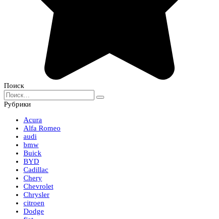
Поиск
Search
for:
Рубрики
Acura
Alfa Romeo
audi
bmw
Buick
BYD
Cadillac
Chery
Chevrolet
Chrysler
citroen
Dodge