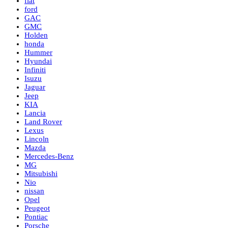
fiat
ford
GAC
GMC
Holden
honda
Hummer
Hyundai
Infiniti
Isuzu
Jaguar
Jeep
KIA
Lancia
Land Rover
Lexus
Lincoln
Mazda
Mercedes-Benz
MG
Mitsubishi
Nio
nissan
Opel
Peugeot
Pontiac
Porsche