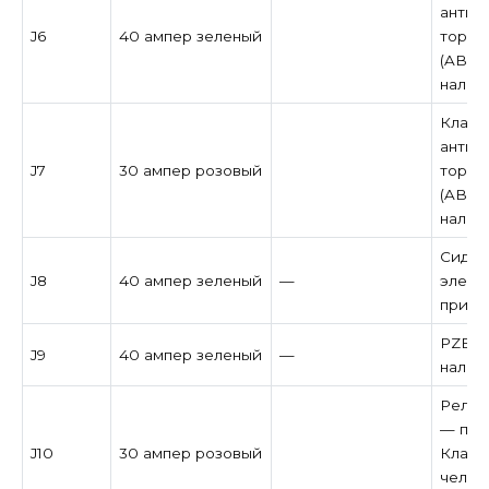
антиб
J6
40 ампер зеленый
тормо
(ABS) 
налич
Клапа
антиб
J7
30 ампер розовый
тормо
(ABS) 
налич
Сиден
J8
40 ампер зеленый
—
элект
при н
PZEV /
J9
40 ампер зеленый
—
налич
Реле 
— при
J10
30 ампер розовый
Клапа
челов