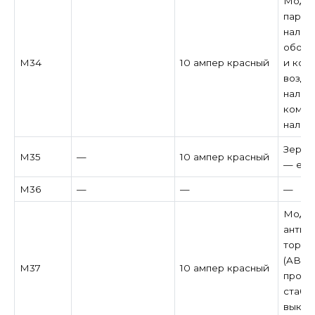
Модул
парко
налич
обогр
M34
10 ампер красный
и кон
возду
налич
компа
налич
Зерка
M35
—
10 ампер красный
— есл
M36
—
—
—
Модул
антиб
тормо
(ABS) 
M37
10 ампер красный
прогр
стабил
выклю