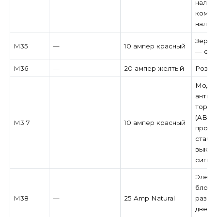
налич
компа
налич
Зерка
M35
—
10 ампер красный
— есл
M36
—
20 ампер желтый
Розет
Модул
антиб
тормо
(ABS) 
M3 7
10 ампер красный
прогр
стабил
выклю
сигна
Элект
блоки
M38
—
25 Amp Natural
разбл
двере