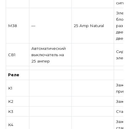
сигна
Элект
блоки
M38
—
25 Amp Natural
разбл
двере
двери
Автоматический
Сиден
CB1
выключатель на
элект
25 ампер
Реле
Зажига
K1
прина
K2
Зажиг
K3
Старт
Зажиг
K4
старт)