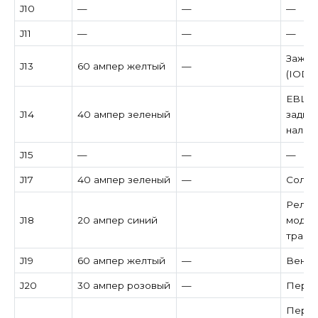
J10
—
—
—
J11
—
—
—
Зажиг
J13
60 ампер желтый
—
(IOD)
EBL (
J14
40 ампер зеленый
задне
налич
J15
—
—
—
J17
40 ампер зеленый
—
Солен
Реле 
J18
20 ампер синий
модул
транс
J19
60 ампер желтый
—
Венти
J20
30 ампер розовый
—
Перед
Перед