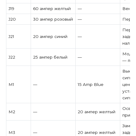
J19
60 ампер желтый
—
Венти
J20
30 ампер розовый
—
Перед
Перед
J21
20 ампер синий
—
задня
налич
Модул
J22
25 ампер белый
—
— при
Выклю
сигна
M1
—
15 Amp Blue
центр
устан
сигна
Освещ
M2
—
20 ампер желтый
при н
Замки
M3
—
20 ампер желтый
задни