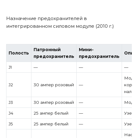
Назначение предохранителей в
интегрированном силовом модуле (2010 г.)
Патронный
Мини-
Полость
Опис
предохранитель
предохранитель
J1
—
—
—
Модул
J2
30 ампер розовый
—
короб
налич
J3
30 ампер розовый
—
Модул
J4
25 ампер белый
—
Узел 
J5
25 ампер белый
—
Узел 
Насос