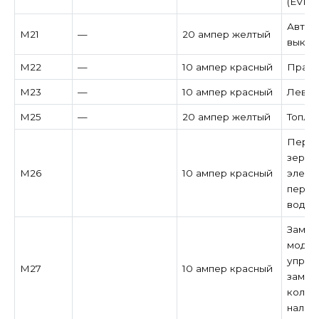
(EVIC
Автом
M21
—
20 ампер желтый
выклю
M22
—
10 ампер красный
Правый
M23
—
10 ампер красный
Левый 
M25
—
20 ампер желтый
Топли
Перек
зерка
M26
10 ампер красный
элект
перек
водит
Замок
модул
управ
M27
10 ампер красный
замок
колон
налич