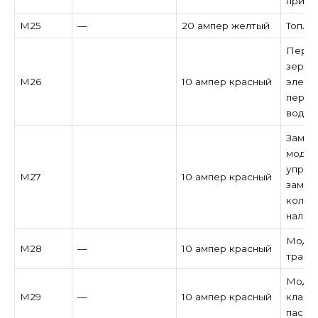
при н
M25
—
20 ампер желтый
Топли
Перек
зерка
M26
10 ампер красный
элект
перек
водит
Замок
модул
управ
M27
10 ампер красный
замок
колон
налич
Модул
M28
—
10 ампер красный
транс
Модул
M29
—
10 ампер красный
класс
пасса