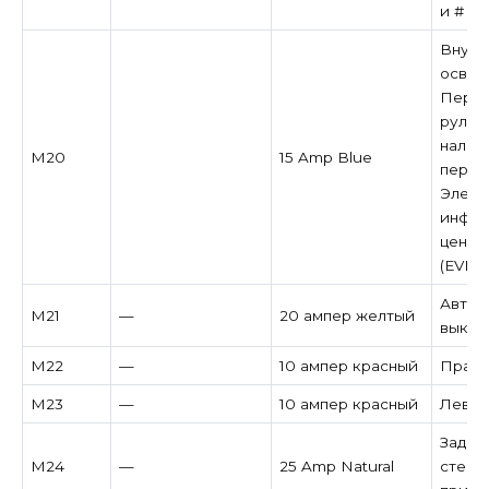
и # 2
Внутр
освещ
Перек
рулев
налич
M20
15 Amp Blue
перек
Элект
инфор
центр
(EVIC
Автом
M21
—
20 ампер желтый
выклю
M22
—
10 ампер красный
Правый
M23
—
10 ампер красный
Левый 
Задни
M24
—
25 Amp Natural
стекл