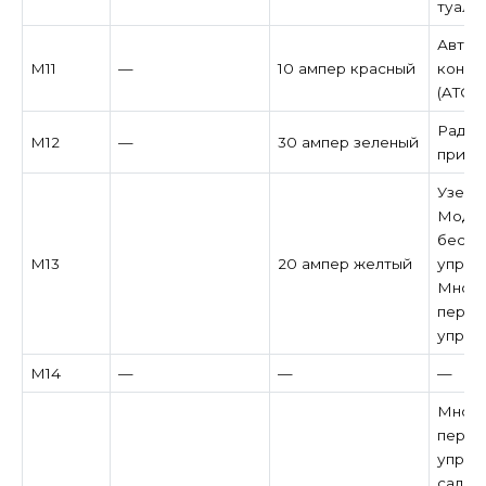
туале
Автом
M11
—
10 ампер красный
контр
(ATC)
Радио
M12
—
30 ампер зеленый
при н
Узел в
Модул
беспр
M13
20 ампер желтый
управ
Много
перек
управ
M14
—
—
—
Много
перек
управл
салон