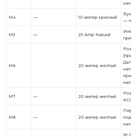
налич
Букси
M4
—
10 ампер красный
— при
Инвер
M5
—
25 Amp Natural
при н
Розет
(прику
Датчи
M6
20 ампер желтый
налич
прице
налич
Розет
M7
—
20 ампер желтый
ACC S
Перед
M8
—
20 ампер желтый
подог
налич
Rr Си