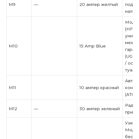
M9
—
20 ампер желтый
подог
налич
Модул
(HFM)
униве
механ
M10
15 Amp Blue
гараж
(UGDO
/ осв
туале
Автом
M11
10 ампер красный
контр
(ATC)
Радио
M12
—
30 ампер зеленый
при н
Узел в
Модул
беспр