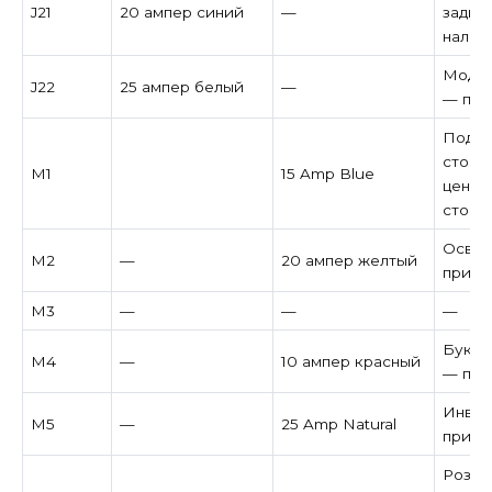
J21
20 ампер синий
—
задня
налич
Модул
J22
25 ампер белый
—
— при
Подач
стоп-
M1
15 Amp Blue
центр
стоп-
Освещ
M2
—
20 ампер желтый
при н
M3
—
—
—
Букси
M4
—
10 ампер красный
— при
Инвер
M5
—
25 Amp Natural
при н
Розет