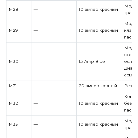
Модул
M28
—
10 ампер красный
транс
Модул
M29
—
10 ампер красный
класс
пасса
Модул
стекл
M30
15 Amp Blue
если у
Диагн
ссылк
M31
—
20 ампер желтый
Резер
Контр
M32
—
10 ампер красный
безоп
пасса
Модул
M33
—
10 ампер красный
транс