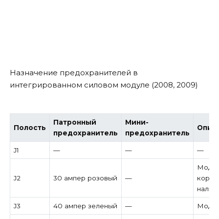
Назначение предохранителей в
интегрированном силовом модуле (2008, 2009)
Патронный
Мини-
Полость
Опис
предохранитель
предохранитель
J1
—
—
—
Модул
J2
30 ампер розовый
—
короб
налич
J3
40 ампер зеленый
—
Модул