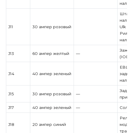
налич
Штанг
наличи
J11
30 ампер розовый
Ulk — 
Pwr S
налич
Зажиг
J13
60 ампер желтый
—
(IOD)
EBL (
J14
40 ампер зеленый
задне
налич
Задни
J15
30 ампер розовый
—
при н
J17
40 ампер зеленый
—
Солен
Реле 
J18
20 ампер синий
модул
транс