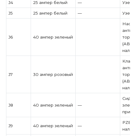
J4
25 ампер белый
—
Узел 
J5
25 ампер белый
—
Узел 
Насос
антиб
J6
40 ампер зеленый
тормо
(ABS) 
налич
Клапа
антиб
J7
30 ампер розовый
тормо
(ABS) 
налич
Сиден
J8
40 ампер зеленый
—
элект
при н
PZEV /
J9
40 ампер зеленый
—
налич