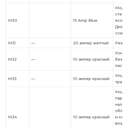
Модул
стекл
M30
15 Amp Blue
если у
Диагн
ссылк
M31
—
20 ампер желтый
Резер
Контр
M32
—
10 ампер красный
безоп
пасса
Модул
M33
—
10 ампер красный
транс
Модул
парко
налич
обогр
M34
10 ампер красный
и кон
возду