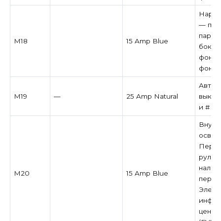
Наруж
— пер
парко
M18
15 Amp Blue
боков
фонар
фонар
Автом
M19
—
25 Amp Natural
выклю
и # 2
Внутр
освещ
Перек
рулев
налич
M20
15 Amp Blue
перек
Элект
инфор
центр