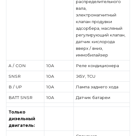
распределительного
вала,
электромагнитный
клапан продувки
адсорбера, масляный
регулирующий клапан,
датчик кислорода
вверх / вниз,
иммобилайзер
A / CON
10А
Реле кондиционера
SNSR
10А
ЭБУ, TCU
B / UP
10А
Лампа заднего хода
BATT SNSR
10А
Датчик батареи
Только
дизельный
двигатель:
Свечение,