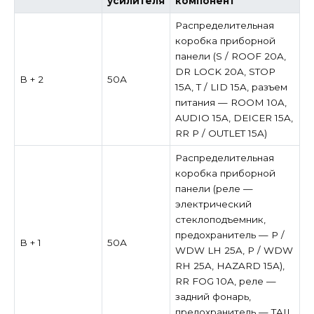
усилителя
компонент
Распределительная
коробка приборной
панели (S / ROOF 20A,
DR LOCK 20A, STOP
В + 2
50А
15A, T / LID 15A, разъем
питания — ROOM 10A,
AUDIO 15A, DEICER 15A,
RR P / OUTLET 15A)
Распределительная
коробка приборной
панели (реле —
электрический
стеклоподъемник,
предохранитель — P /
В + 1
50А
WDW LH 25A, P / WDW
RH ​​25A, HAZARD 15A),
RR FOG 10A, реле —
задний фонарь,
предохранитель — TAIL