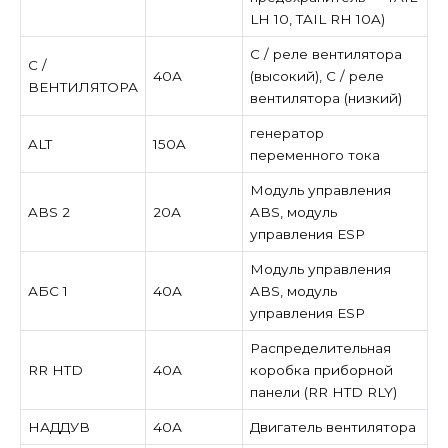
LH 10, TAIL RH 10A)
C / реле вентилятора
С /
40А
(высокий), C / реле
ВЕНТИЛЯТОРА
вентилятора (низкий)
генератор
ALT
150A
переменного тока
Модуль управления
ABS 2
20А
ABS, модуль
управления ESP
Модуль управления
АБС 1
40А
ABS, модуль
управления ESP
Распределительная
RR HTD
40А
коробка приборной
панели (RR HTD RLY)
НАДДУВ
40А
Двигатель вентилятора