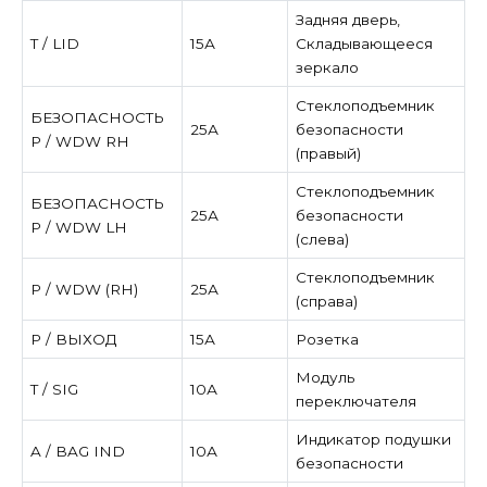
Задняя дверь,
Т / LID
15А
Складывающееся
зеркало
Стеклоподъемник
БЕЗОПАСНОСТЬ
25А
безопасности
P / WDW RH
(правый)
Стеклоподъемник
БЕЗОПАСНОСТЬ
25А
безопасности
P / WDW LH
(слева)
Стеклоподъемник
P / WDW (RH)
25А
(справа)
P / ВЫХОД
15А
Розетка
Модуль
Т / SIG
10А
переключателя
Индикатор подушки
A / BAG IND
10А
безопасности