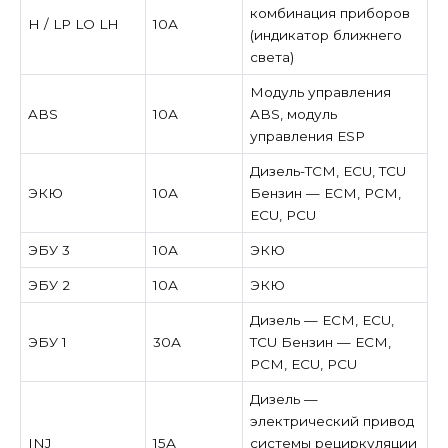
комбинация приборов
H / LP LO LH
10А
(индикатор ближнего
света)
Модуль управления
ABS
10А
ABS, модуль
управления ESP
Дизель-TCM, ECU, TCU
ЭКЮ
10А
Бензин — ECM, PCM,
ECU, PCU
ЭБУ 3
10А
ЭКЮ
ЭБУ 2
10А
ЭКЮ
Дизель — ECM, ECU,
ЭБУ 1
30А
TCU Бензин — ECM,
PCM, ECU, PCU
Дизель —
электрический привод
INJ
15А
системы рециркуляции