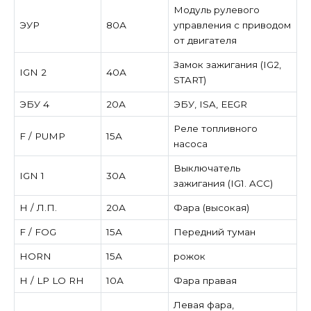
Модуль рулевого
ЭУР
80А
управления с приводом
от двигателя
Замок зажигания (IG2,
IGN 2
40А
START)
ЭБУ 4
20А
ЭБУ, ISA, EEGR
Реле топливного
F / PUMP
15А
насоса
Выключатель
IGN 1
30А
зажигания (IG1. ACC)
Н / Л.П.
20А
Фара (высокая)
F / FOG
15А
Передний туман
HORN
15А
рожок
H / LP LO RH
10А
Фара правая
Левая фара,