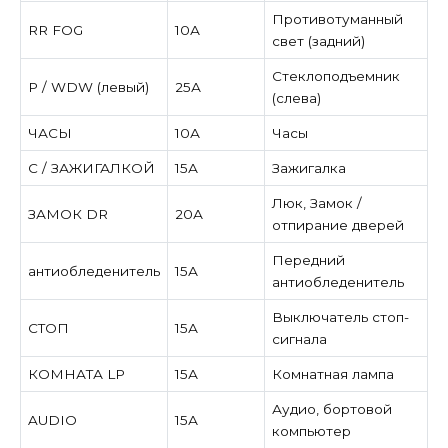
Противотуманный
RR FOG
10А
свет (задний)
Стеклоподъемник
P / WDW (левый)
25А
(слева)
ЧАСЫ
10А
Часы
С / ЗАЖИГАЛКОЙ
15А
Зажигалка
Люк, Замок /
ЗАМОК DR
20А
отпирание дверей
Передний
антиобледенитель
15А
антиобледенитель
Выключатель стоп-
СТОП
15А
сигнала
КОМНАТА LP
15А
Комнатная лампа
Аудио, бортовой
AUDIO
15А
компьютер