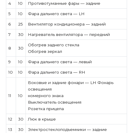
4
10
Противотуманные фары — задние
5
10
Фара дальнего света — LH
6
25
Вентилятор кондиционера — задний
7
30
Нагреватель вентилятора — передний
Обогрев заднего стекла
8
30
Обогрев зеркал
9
10
Фара дальнего света — левый
10
10
Фара дальнего света — RH
Боковые и задние фонари — LH Фонарь
освещения
11
10
номерного знака
Выключатель освещения
Розетка прицепа
12
30
Люк в крыше
13
30
Электростеклоподъемники — задние