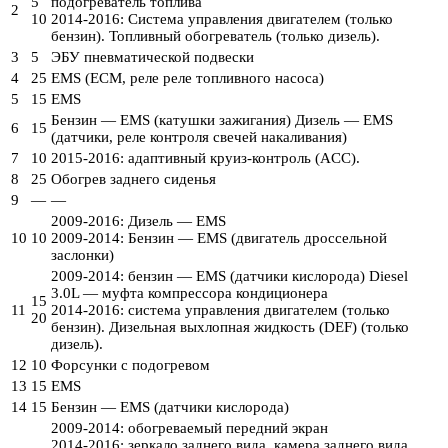
5
подогреватель топлива
2
10
2014-2016: Система управления двигателем (только
бензин). Топливный обогреватель (только дизель).
3
5
ЭБУ пневматической подвески
4
25
EMS (ECM, реле реле топливного насоса)
5
15
EMS
Бензин — EMS (катушки зажигания) Дизель — EMS
6
15
(датчики, реле контроля свечей накаливания)
7
10
2015-2016: адаптивный круиз-контроль (ACC).
8
25
Обогрев заднего сиденья
9
—
—
2009-2016: Дизель — EMS
10
10
2009-2014: Бензин — EMS (двигатель дроссельной
заслонки)
2009-2014: бензин — EMS (датчики кислорода) Diesel
3.0L — муфта компрессора кондиционера
15
11
2014-2016: система управления двигателем (только
20
бензин). Дизельная выхлопная жидкость (DEF) (только
дизель).
12
10
Форсунки с подогревом
13
15
EMS
14
15
Бензин — EMS (датчики кислорода)
2009-2014: обогреваемый передний экран
2014-2016: зеркало заднего вида, камера заднего вида,