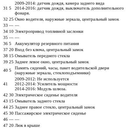
2009-2014: датчик дождя, камера заднего вида
31
5
2014-2016: датчик дождя, выключатель дополнительного
фонаря.
32
25
Окно водителя, наружные зеркала, центральный замок
33
—
—
34
10
Электропривод топливной заслонки
35
—
—
36
5
Аккумулятор резервного питания
37
20
Вход без ключа, центральный замок
38
15
Омыватель переднего стекла
39
25
Заднее левое окно, центральный замок
Память сидений, часы, пакет водительской двери
40
5
(наружные зеркала, стеклоподъемники)
2009-2012: Не используется
41
2012-2014: Усилитель мощности
2014-2016: Модуль шлюза.
42
30
Электрическое сиденье водителя
43
15
Омыватель заднего стекла
44
25
Заднее правое стекло, центральный замок
45
30
Пассажирское электрическое сиденье
46
—
—
47
20
Люк в крыше