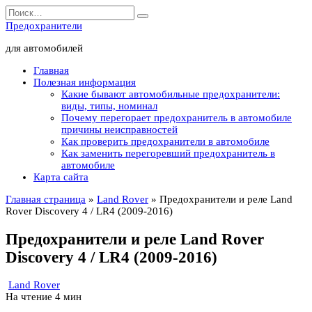
Перейти
Search
к
for:
Предохранители
содержанию
для автомобилей
Главная
Полезная информация
Какие бывают автомобильные предохранители:
виды, типы, номинал
Почему перегорает предохранитель в автомобиле
причины неисправностей
Как проверить предохранители в автомобиле
Как заменить перегоревший предохранитель в
автомобиле
Карта сайта
Главная страница
»
Land Rover
»
Предохранители и реле Land
Rover Discovery 4 / LR4 (2009-2016)
Предохранители и реле Land Rover
Discovery 4 / LR4 (2009-2016)
Land Rover
На чтение
4 мин