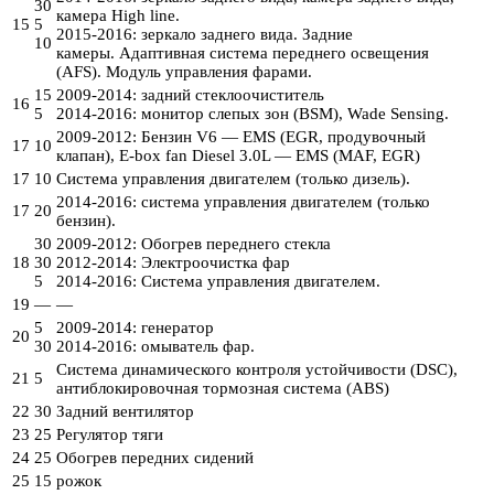
30
камера High line.
15
5
2015-2016: зеркало заднего вида. Задние
10
камеры. Адаптивная система переднего освещения
(AFS). Модуль управления фарами.
15
2009-2014: задний стеклоочиститель
16
5
2014-2016: монитор слепых зон (BSM), Wade Sensing.
2009-2012: Бензин V6 — EMS (EGR, продувочный
17
10
клапан), E-box fan Diesel 3.0L — EMS (MAF, EGR)
17
10
Система управления двигателем (только дизель).
2014-2016: система управления двигателем (только
17
20
бензин).
30
2009-2012: Обогрев переднего стекла
18
30
2012-2014: Электроочистка фар
5
2014-2016: Система управления двигателем.
19
—
—
5
2009-2014: генератор
20
30
2014-2016: омыватель фар.
Система динамического контроля устойчивости (DSC),
21
5
антиблокировочная тормозная система (ABS)
22
30
Задний вентилятор
23
25
Регулятор тяги
24
25
Обогрев передних сидений
25
15
рожок