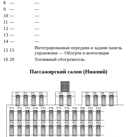
8
—
—
9
—
—
10
—
—
11
—
—
12
—
—
13
—
—
14
—
—
Интегрированная передняя и задняя панель
15
15
управления — Обогрев и вентиляция
16
20
Топливный обогреватель.
Пассажирский салон (Нижний)