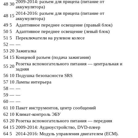
2009-2014: разъем для прицепа (питание от
48
30
аккумулятора)
2014-2016: разъем для прицепа (питание от
48
15
аккумулятора)
49
5
Адаптивное переднее освещение (правый блок)
50
5
Адаптивное переднее освещение (левый блок)
51
5
Переключатели на рулевом колесе
52
—
—
53
20
Зажигалка
54
15
Концевой разъем (подача зажигания)
Розетка вспомогательного питания — центральная и
55
20
задняя
56
10
Подушка безопасности SRS
57
10
Лампы интерьера
58
—
—
59
—
—
60
—
—
61
10
Пакет инструментов, центр сообщений
62
10
Климат-контроль ЭБУ
63
20
Розетка вспомогательного питания — передняя
64
15
2009-2014: Аудиоустройство, DVD-плеер
64
5
2014-2016: Модуль управления двигателем (ECM).