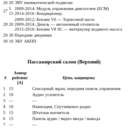
26
20
ЭБУ пневматической подвески
5
2009-2014: Модуль управления двигателем (ECM)
27
15
2014-2016: Кондиционер.
2009-2012: Бензин V6 — Тормозной насос
28
20
2009-2014: Дизель — автономный отопитель
2015-2016: Бензин V8 SC — интеркулер водяного насоса
29
30
Передние дворники
30
10
ЭБУ АКПП
Пассажирский салон (Верхний)
Ампер
#
рейтинг
Цепь защищена
[A]
1
15
Сенсорный экран, передняя панель управления
2
10
Аудио усилитель
3
—
—
4
10
Навигация, Спутниковое радио
5
15
Штатная магнитола
6
15
Панель аудио / видео ввода / вывода
7
—
—