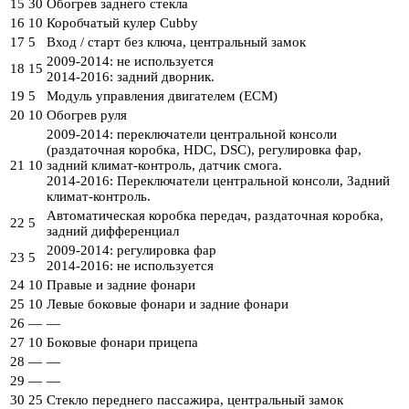
15
30
Обогрев заднего стекла
16
10
Коробчатый кулер Cubby
17
5
Вход / старт без ключа, центральный замок
2009-2014: не используется
18
15
2014-2016: задний дворник.
19
5
Модуль управления двигателем (ECM)
20
10
Обогрев руля
2009-2014: переключатели центральной консоли
(раздаточная коробка, HDC, DSC), регулировка фар,
21
10
задний климат-контроль, датчик смога.
2014-2016: Переключатели центральной консоли, Задний
климат-контроль.
Автоматическая коробка передач, раздаточная коробка,
22
5
задний дифференциал
2009-2014: регулировка фар
23
5
2014-2016: не используется
24
10
Правые и задние фонари
25
10
Левые боковые фонари и задние фонари
26
—
—
27
10
Боковые фонари прицепа
28
—
—
29
—
—
30
25
Стекло переднего пассажира, центральный замок