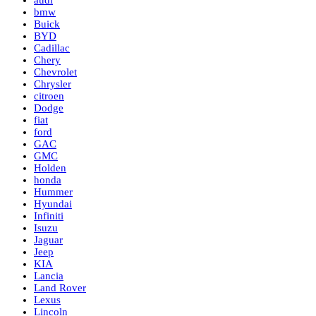
audi
bmw
Buick
BYD
Cadillac
Chery
Chevrolet
Chrysler
citroen
Dodge
fiat
ford
GAC
GMC
Holden
honda
Hummer
Hyundai
Infiniti
Isuzu
Jaguar
Jeep
KIA
Lancia
Land Rover
Lexus
Lincoln