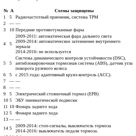
№
A
Схемы защищены
1
5
Радиочастотный приемник, система TPM
2
—
—
3
10
Передние противотуманные фары
2009-2011: автоматическая фара дальнего света
2009-2014: автоматическое затемнение внутреннего
4
5
зеркала
2014-2016: не используется
Система динамического контроля устойчивости (DSC),
5
5
антиблокировочная тормозная система (ABS), датчик угла
поворота рулевого колеса
6
5
с 2015 года: адаптивный круиз-контроль (ACC).
7
—
—
8
—
—
9
5
Электрический стояночный тормоз (EPB)
10
5
ЭБУ пневматической подвески
11
10
Фонарь заднего хода
12
5
Фонари заднего хода
13
—
—
2009-2014: стоп-сигналы, выключатель тормоза
14
5
2014-2016: выключатель педали тормоза.