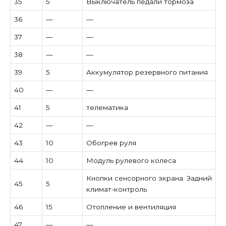
35
5
Выключатель педали тормоза
36
—
—
37
—
—
38
—
—
39
5
Аккумулятор резервного питания
40
—
—
41
5
телематика
42
—
—
43
10
Обогрев руля
44
10
Модуль рулевого колеса
Кнопки сенсорного экрана. Задний
45
5
климат-контроль
46
15
Отопление и вентиляция
47
—
—