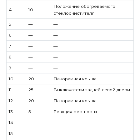
Положение обогреваемого
4
10
стеклоочистителя
5
—
—
6
—
—
7
—
—
8
—
—
9
—
—
10
20
Панорамная крыша
11
25
Выключатели задней левой двери
12
20
Панорамная крыша
13
5
Реакция местности
14
—
—
15
—
—