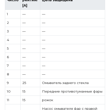
Число
рейтинг
Цепь защищена
[A]
1
—
—
2
—
—
3
—
—
4
—
—
5
—
—
6
—
—
7
—
—
8
—
—
9
25
Омыватель заднего стекла
10
15
Передние противотуманные фары
11
15
рожок
Насос омывателя фар с правой