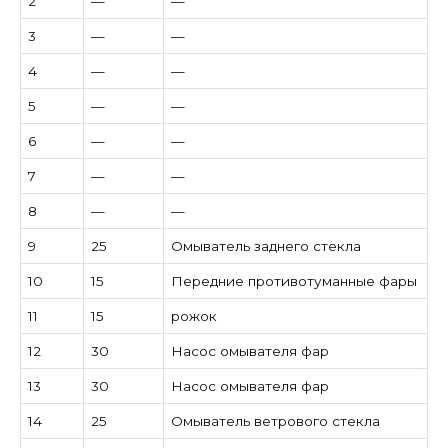
2
—
—
3
—
—
4
—
—
5
—
—
6
—
—
7
—
—
8
—
—
9
25
Омыватель заднего стекла
10
15
Передние противотуманные фары
11
15
рожок
12
30
Насос омывателя фар
13
30
Насос омывателя фар
14
25
Омыватель ветрового стекла