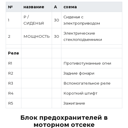
№
название
A
схема
P /
Сиденья с
1
30
СИДЕНЬЯ
электроприводом
Электрические
2
МОЩНОСТЬ
30
стеклоподъемники
Реле
R1
Противотуманные огни
R2
Задние фонари
R3
Вспомогательное реле
R4
Короткий штифт
R5
Зажигание
Блок предохранителей в
моторном отсеке