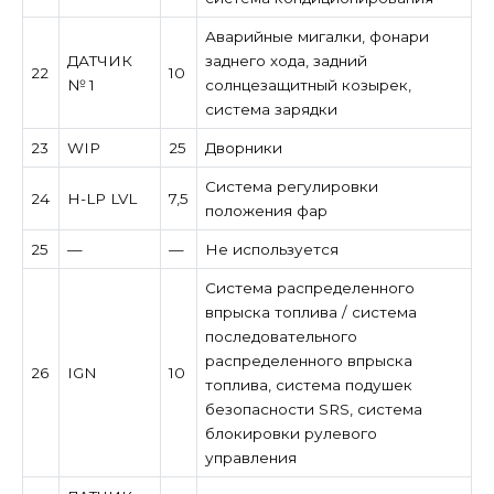
Аварийные мигалки, фонари
ДАТЧИК
заднего хода, задний
22
10
№ 1
солнцезащитный козырек,
система зарядки
23
WIP
25
Дворники
Система регулировки
24
H-LP LVL
7,5
положения фар
25
—
—
Не используется
Система распределенного
впрыска топлива / система
последовательного
распределенного впрыска
26
IGN
10
топлива, система подушек
безопасности SRS, система
блокировки рулевого
управления