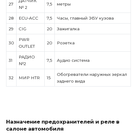
ДАТЧИК
27
7,5
метры
№ 2
28
ECU-ACC
7,5
Часы, главный ЭБУ кузова
29
CIG
20
Зажигалка
PWR
30
20
Розетка
OUTLET
РАДИО
31
7,5
Аудио система
№2
Обогреватели наружных зеркал
32
МИР HTR
15
заднего вида
Назначение предохранителей и реле в
салоне автомобиля