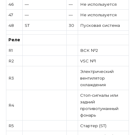
46
—
—
Не используется
47
—
—
Не используется
48
ST
30
Пусковая система
Реле
R1
ВСК №2
R2
VSC №1
Электрический
R3
вентилятор
охлаждения
Стоп-сигналы или
задний
R4
противотуманный
фонарь
R5
Стартер (ST)