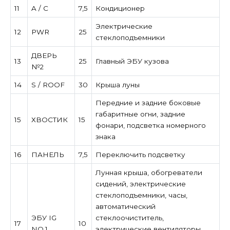
11
A / C
7,5
Кондиционер
Электрические
12
PWR
25
стеклоподъемники
ДВЕРЬ
13
25
Главный ЭБУ кузова
№2
14
S / ROOF
30
Крыша луны
Передние и задние боковые
габаритные огни, задние
15
ХВОСТИК
15
фонари, подсветка номерного
знака
16
ПАНЕЛЬ
7,5
Переключить подсветку
Лунная крыша, обогреватели
сидений, электрические
стеклоподъемники, часы,
автоматический
ЭБУ IG
стеклоочиститель,
17
10
NO.1
электрические вентиляторы