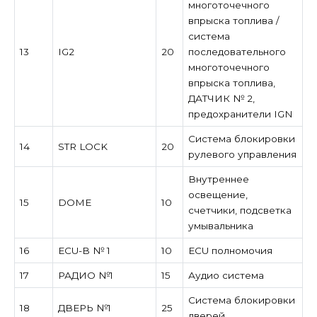
многоточечного
впрыска топлива /
система
13
IG2
20
последовательного
многоточечного
впрыска топлива,
ДАТЧИК № 2,
предохранители IGN
Система блокировки
14
STR LOCK
20
рулевого управления
Внутреннее
освещение,
15
DOME
10
счетчики, подсветка
умывальника
16
ECU-B № 1
10
ECU полномочия
17
РАДИО №1
15
Аудио система
Система блокировки
18
ДВЕРЬ №1
25
дверей