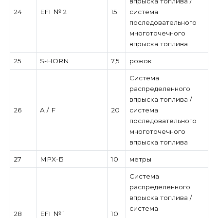
впрыска топлива /
24
EFI № 2
15
система
последовательного
многоточечного
впрыска топлива
25
S-HORN
7,5
рожок
Система
распределенного
впрыска топлива /
26
A / F
20
система
последовательного
многоточечного
впрыска топлива
27
MPX-Б
10
метры
Система
распределенного
впрыска топлива /
система
28
EFI № 1
10