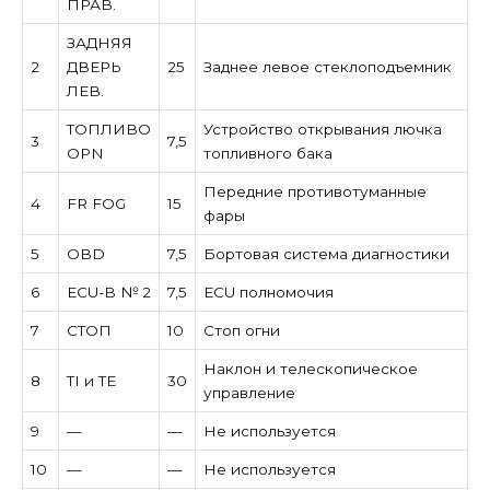
ПРАВ.
ЗАДНЯЯ
2
ДВЕРЬ
25
Заднее левое стеклоподъемник
ЛЕВ.
ТОПЛИВО
Устройство открывания лючка
3
7,5
OPN
топливного бака
Передние противотуманные
4
FR FOG
15
фары
5
OBD
7,5
Бортовая система диагностики
6
ECU-B № 2
7,5
ECU полномочия
7
СТОП
10
Стоп огни
Наклон и телескопическое
8
TI и TE
30
управление
9
—
—
Не используется
10
—
—
Не используется