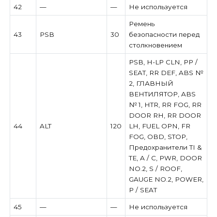
42
—
—
Не используется
Ремень
43
PSB
30
безопасности перед
столкновением
PSB, H-LP CLN, PP /
SEAT, RR DEF, ABS №
2, ГЛАВНЫЙ
ВЕНТИЛЯТОР, ABS
№ 1, HTR, RR FOG, RR
DOOR RH, RR DOOR
44
ALT
120
LH, FUEL OPN, FR
FOG, OBD, STOP,
Предохранители TI &
TE, A / C, PWR, DOOR
NO.2, S / ROOF,
GAUGE NO.2, POWER,
P / SEAT
45
—
—
Не используется