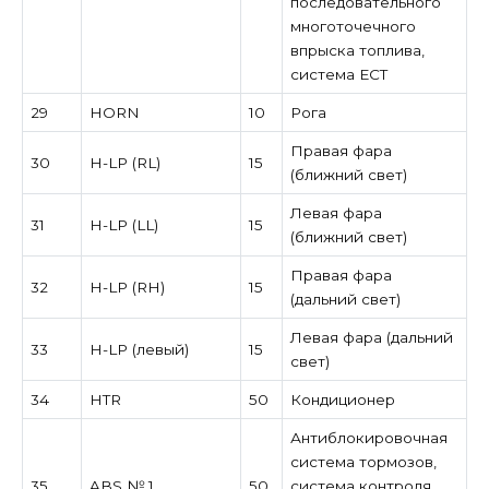
последовательного
многоточечного
впрыска топлива,
система ECT
29
HORN
10
Рога
Правая фара
30
H-LP (RL)
15
(ближний свет)
Левая фара
31
H-LP (LL)
15
(ближний свет)
Правая фара
32
Н-LP (RH)
15
(дальний свет)
Левая фара (дальний
33
H-LP (левый)
15
свет)
34
HTR
50
Кондиционер
Антиблокировочная
система тормозов,
35
ABS № 1
50
система контроля