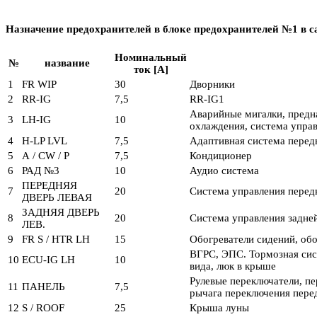
Назначение предохранителей в блоке предохранителей №1 в с
Номинальный
№
название
ток [A]
1
FR WIP
30
Дворники
2
RR-IG
7,5
RR-IG1
Аварийные мигалки, предна
3
LH-IG
10
охлаждения, система управ
4
H-LP LVL
7,5
Адаптивная система перед
5
А / CW / Р
7,5
Кондиционер
6
РАД №3
10
Аудио система
ПЕРЕДНЯЯ
7
20
Система управления перед
ДВЕРЬ ЛЕВАЯ
ЗАДНЯЯ ДВЕРЬ
8
20
Система управления задне
ЛЕВ.
9
FR S / HTR LH
15
Обогреватели сидений, обо
ВГРС, ЭПС. Тормозная сист
10
ECU-IG LH
10
вида, люк в крыше
Рулевые переключатели, пе
11
ПАНЕЛЬ
7,5
рычага переключения перед
12
S / ROOF
25
Крыша луны