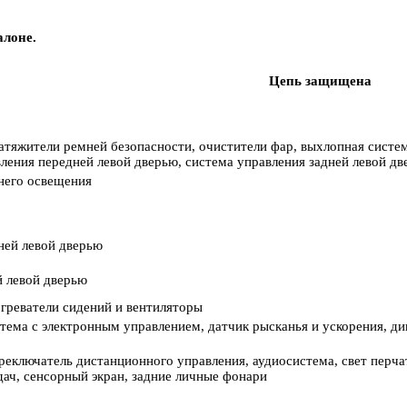
алоне.
Цепь защищена
тяжители ремней безопасности, очистители фар, выхлопная система
ления передней левой дверью, система управления задней левой д
него освещения
ней левой дверью
й левой дверью
греватели сидений и вентиляторы
ема с электронным управлением, датчик рысканья и ускорения, ди
реключатель дистанционного управления, аудиосистема, свет перча
ач, сенсорный экран, задние личные фонари