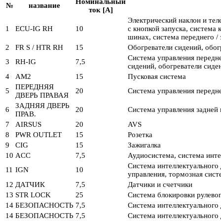
Номинальный
№
название
ток [A]
Электрический наклон и тел
1
ECU-IG RH
10
с кнопкой запуска, система
шинах, система переднего / 
2
FR S / HTR RH
15
Обогреватели сидений, обог
Система управления передне
3
RH-IG
7,5
сидений, обогреватели сиде
4
AM2
15
Пусковая система
ПЕРЕДНЯЯ
5
20
Система управления передн
ДВЕРЬ ПРАВАЯ
ЗАДНЯЯ ДВЕРЬ
6
20
Система управления задней
ПРАВ.
7
AIRSUS
20
AVS
8
PWR OUTLET
15
Розетка
9
CIG
15
Зажигалка
10
ACC
7,5
Аудиосистема, система инте
Система интеллектуального 
11
IGN
10
управления, тормозная сис
12
ДАТЧИК
7,5
Датчики и счетчики
13
STR LOCK
25
Система блокировки рулево
14
БЕЗОПАСНОСТЬ
7,5
Система интеллектуального 
14
БЕЗОПАСНОСТЬ
7,5
Система интеллектуального 