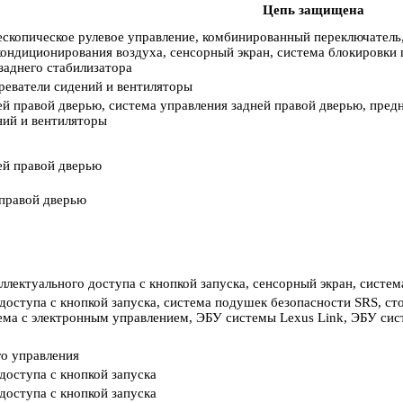
Цепь защищена
ескопическое рулевое управление, комбинированный переключатель,
 кондиционирования воздуха, сенсорный экран, система блокировки
заднего стабилизатора
реватели сидений и вентиляторы
й правой дверью, система управления задней правой дверью, пред
ний и вентиляторы
ей правой дверью
 правой дверью
ллектуального доступа с кнопкой запуска, сенсорный экран, систе
доступа с кнопкой запуска, система подушек безопасности SRS, ст
тема с электронным управлением, ЭБУ системы Lexus Link, ЭБУ си
го управления
доступа с кнопкой запуска
доступа с кнопкой запуска