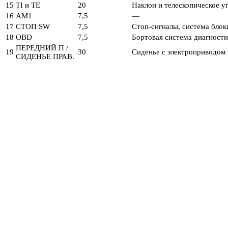
15
TI и TE
20
Наклон и телескопическое у
16
AM1
7,5
—
17
СТОП SW
7,5
Стоп-сигналы, система блок
18
OBD
7,5
Бортовая система диагност
ПЕРЕДНИЙ П /
19
30
Сиденье с электроприводом
СИДЕНЬЕ ПРАВ.