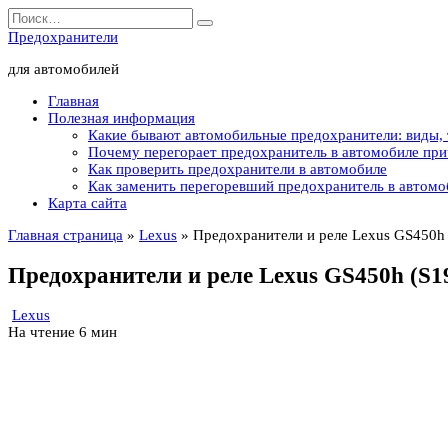
Перейти
Search
к
for:
Предохранители
содержанию
для автомобилей
Главная
Полезная информация
Какие бывают автомобильные предохранители: виды,
Почему перегорает предохранитель в автомобиле пр
Как проверить предохранители в автомобиле
Как заменить перегоревший предохранитель в автомо
Карта сайта
Главная страница
»
Lexus
»
Предохранители и реле Lexus GS450h 
Предохранители и реле Lexus GS450h (S19
Lexus
На чтение
6 мин