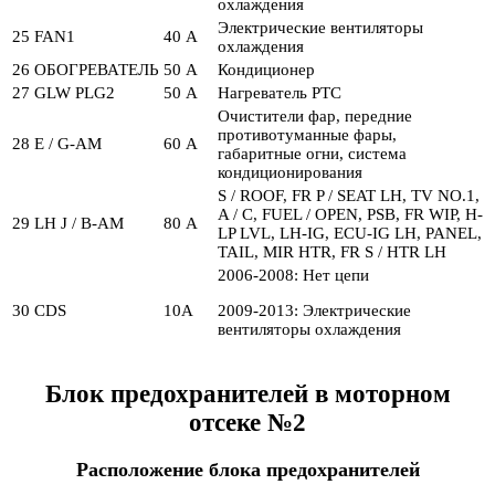
охлаждения
Электрические вентиляторы
25
FAN1
40 А
охлаждения
26
ОБОГРЕВАТЕЛЬ
50 А
Кондиционер
27
GLW PLG2
50 А
Нагреватель PTC
Очистители фар, передние
противотуманные фары,
28
E / G-AM
60 А
габаритные огни, система
кондиционирования
S / ROOF, FR P / SEAT LH, TV NO.1,
A / C, FUEL / OPEN, PSB, FR WIP, H-
29
LH J / B-AM
80 А
LP LVL, LH-IG, ECU-IG LH, PANEL,
TAIL, MIR HTR, FR S / HTR LH
2006-2008: Нет цепи
30
CDS
10А
2009-2013: Электрические
вентиляторы охлаждения
Блок предохранителей в моторном
отсеке №2
Расположение блока предохранителей