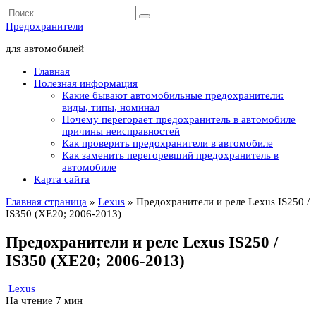
Перейти
Search
к
for:
Предохранители
содержанию
для автомобилей
Главная
Полезная информация
Какие бывают автомобильные предохранители:
виды, типы, номинал
Почему перегорает предохранитель в автомобиле
причины неисправностей
Как проверить предохранители в автомобиле
Как заменить перегоревший предохранитель в
автомобиле
Карта сайта
Главная страница
»
Lexus
»
Предохранители и реле Lexus IS250 /
IS350 (XE20; 2006-2013)
Предохранители и реле Lexus IS250 /
IS350 (XE20; 2006-2013)
Lexus
На чтение
7 мин