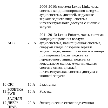
2006-2010: система Lexus Link, часы,
система кондиционирования воздуха,
аудиосистема, дисплей, наружные
зеркала заднего вида, система
интеллектуального доступа с кнопкой
запуска.
2011-2013: Lexus Enform, часы, система
кондиционирования воздуха,
9
ACC
7,5 А
аудиосистема, навигационная система,
снаружи сзади. обзорные зеркала
заднего вида, монитор системы помощи
при парковке Lexus, подсветка
перчаточного ящика, подсветка
консольного ящика, мультиплексная
система связи, дисплей,
интеллектуальная система доступа с
кнопкой запуска
10
CIG
15 А
Зажигалка
РОЗЕТКА
11
15 А
Розетка
PWR
ЗАДНЯЯ
12
ДВЕРЬ
20 А
Электрические стеклоподъемники
ПРАВ.