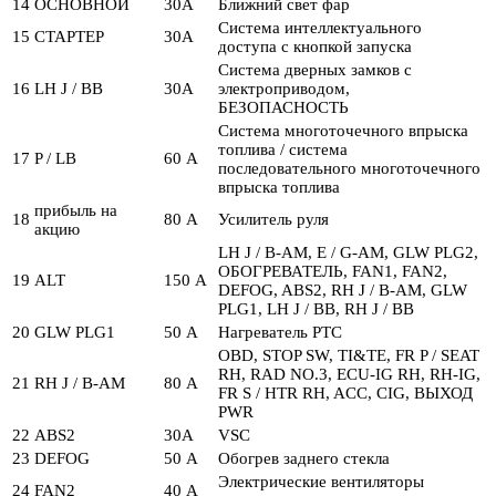
14
ОСНОВНОЙ
30А
Ближний свет фар
Система интеллектуального
15
СТАРТЕР
30А
доступа с кнопкой запуска
Система дверных замков с
16
LH J / BB
30А
электроприводом,
БЕЗОПАСНОСТЬ
Система многоточечного впрыска
топлива / система
17
P / LB
60 А
последовательного многоточечного
впрыска топлива
прибыль на
18
80 А
Усилитель руля
акцию
LH J / B-AM, E / G-AM, GLW PLG2,
ОБОГРЕВАТЕЛЬ, FAN1, FAN2,
19
ALT
150 А
DEFOG, ABS2, RH J / B-AM, GLW
PLG1, LH J / BB, RH J / BB
20
GLW PLG1
50 А
Нагреватель PTC
OBD, STOP SW, TI&TE, FR P / SEAT
RH, RAD NO.3, ECU-IG RH, RH-IG,
21
RH J / B-AM
80 А
FR S / HTR RH, ACC, CIG, ВЫХОД
PWR
22
ABS2
30А
VSC
23
DEFOG
50 А
Обогрев заднего стекла
Электрические вентиляторы
24
FAN2
40 А