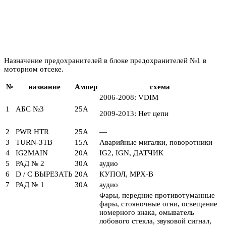
Назначение предохранителей в блоке предохранителей №1 в
моторном отсеке.
№
название
Ампер
схема
2006-2008: VDIM
1
АБС №3
25А
2009-2013: Нет цепи
2
PWR HTR
25А
—
3
TURN-ЗТВ
15А
Аварийные мигалки, поворотники
4
IG2MAIN
20А
IG2, IGN, ДАТЧИК
5
РАД № 2
30А
аудио
6
D / C ВЫРЕЗАТЬ
20А
КУПОЛ, MPX-B
7
РАД № 1
30А
аудио
Фары, передние противотуманные
фары, стояночные огни, освещение
номерного знака, омыватель
лобового стекла, звуковой сигнал,