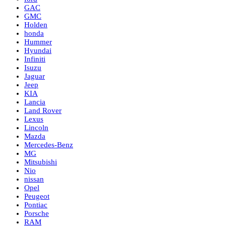
GAC
GMC
Holden
honda
Hummer
Hyundai
Infiniti
Isuzu
Jaguar
Jeep
KIA
Lancia
Land Rover
Lexus
Lincoln
Mazda
Mercedes-Benz
MG
Mitsubishi
Nio
nissan
Opel
Peugeot
Pontiac
Porsche
RAM