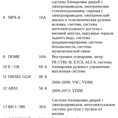
система блокировки дверей с
электроприводом, электрические
стеклоподъемники, сиденья с
электроприводом, электрический
8
MPX-Б
10А
наклон и телескопическая рулевая
колонка, счетчик, система
интеллектуального доступа с
кнопкой запуска, наружные зеркала
заднего вида, система
кондиционирования, система
безопасности, система
мультиплексной связи
9
DOME
10А
Внутреннее освещение, метр
FR CTRL-B, ETCS, ALT-S, система
10
Е / GB
60 А
блокировки рулевого управления,
выхлопная система
11
DIESEL GLW
80 А
2006-2008: VSC, VDIM
12
ABS1
50 А
2009-2013: VDIM
Система блокировки дверей с
электроприводом, интеллектуальная
13
RH J / BB
30А
система доступа с пуском от
кнопки