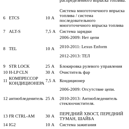
распределенного впрыска топлива.
Система многоточечного впрыска
топлива / система
6
ETCS
10 А
последовательного
многоточечного впрыска топлива
7
ALT-S
7,5 А
Система зарядки
2006-2009: Нет цепи
2010-2011: Lexus Enform
8
TEL
10 А
2012-2013: ТЕЛ
9
STR LOCK
25 А
Блокировка рулевого управления
10
H-LP CLN
30 А
Очиститель фар
КОМПРЕССОР
11
7,5 А
Кондиционер
КОНДИЦИОНЕРА
2006-2009: Отсутствие цепи.
12
антиобледенитель
25 А
2010-2013: Антиобледенитель
стеклоочистителя.
ПЕРЕДНИЙ ХВОСТ, ПЕРЕДНИЙ
13
FR CTRL-AM
30 А
ТУМАН, ШАЙБА
14
IG2
10 А
Система зажигания