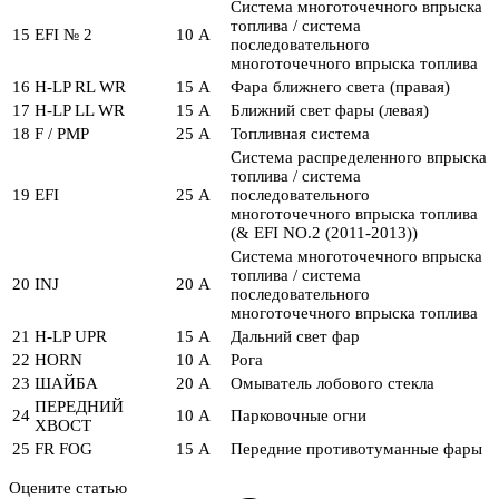
Система многоточечного впрыска
топлива / система
15
EFI № 2
10 А
последовательного
многоточечного впрыска топлива
16
H-LP RL WR
15 А
Фара ближнего света (правая)
17
H-LP LL WR
15 А
Ближний свет фары (левая)
18
F / PMP
25 А
Топливная система
Система распределенного впрыска
топлива / система
19
EFI
25 А
последовательного
многоточечного впрыска топлива
(& EFI NO.2 (2011-2013))
Система многоточечного впрыска
топлива / система
20
INJ
20 А
последовательного
многоточечного впрыска топлива
21
H-LP UPR
15 А
Дальний свет фар
22
HORN
10 А
Рога
23
ШАЙБА
20 А
Омыватель лобового стекла
ПЕРЕДНИЙ
24
10 А
Парковочные огни
ХВОСТ
25
FR FOG
15 А
Передние противотуманные фары
Оцените статью