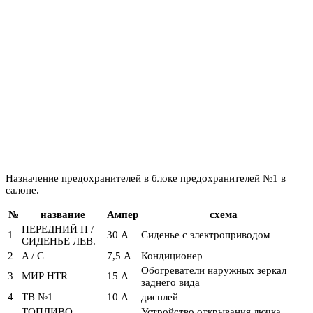
Назначение предохранителей в блоке предохранителей №1 в
салоне.
№
название
Ампер
схема
ПЕРЕДНИЙ П /
1
30 А
Сиденье с электроприводом
СИДЕНЬЕ ЛЕВ.
2
A / C
7,5 А
Кондиционер
Обогреватели наружных зеркал
3
МИР HTR
15 А
заднего вида
4
ТВ №1
10 А
дисплей
ТОПЛИВО
Устройство открывания лючка