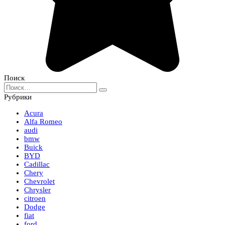
Поиск
Search
for:
Рубрики
Acura
Alfa Romeo
audi
bmw
Buick
BYD
Cadillac
Chery
Chevrolet
Chrysler
citroen
Dodge
fiat
ford