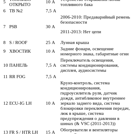
5
10 А
ОТКРЫТО
топливного бака
6
ТВ №2
7,5 А
2006-2010: Предаварийный ремень
безопасности
7
PSB
30 А
2011-2013: Нет цепи
8
S / ROOF
25 А
Лунная крыша
Задние фонари, освещение
9
ХВОСТИК
10 А
номерного знака, габаритные огни
Переключатель освещения,
10
ПАНЕЛЬ
7,5 А
системы кондиционирования,
дисплея, аудиосистемы
11
RR FOG
7,5 А
Круиз-контроль, система
кондиционирования,
гидроусилитель руля, датчик
дождя, антибликовое внутреннее
12
ECU-IG LH
10 А
зеркало заднего вида, система
блокировки переключения передач,
люк в крыше, система
предупреждения о давлении в
шинах (& VSC (2011-2013))
Обогреватели и вентиляторы
13
FR S / HTR LH
15 А