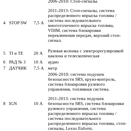
2006-2010: Стоп-сигналы.
2011-2013: Стоп-сигналы, система
распределенного впрыска топлива /
система последовательного
4
STOP SW
7,5 А
многоточечного впрыска топлива,
VDIM, система блокировки
переключения передач, верхний стоп-
сигнал.
Рулевая колонка с электрорегулировкой
5
TI и TE
20 А
наклона и телескопическая
6
РАД № 3
10 А
аудио
7
ДАТЧИК
7,5 А
метр
2006-2010: система подушек
безопасности SRS, круиз-контроль,
система блокировки рулевого
управления, топливная система.
2011-2013: система подушек
8
IGN
10 А
безопасности SRS, система блокировки
рулевого управления, система
распределенного впрыска топлива /
система последовательного
распределенного впрыска топлива, стоп-
сигналы, Lexus Enform.