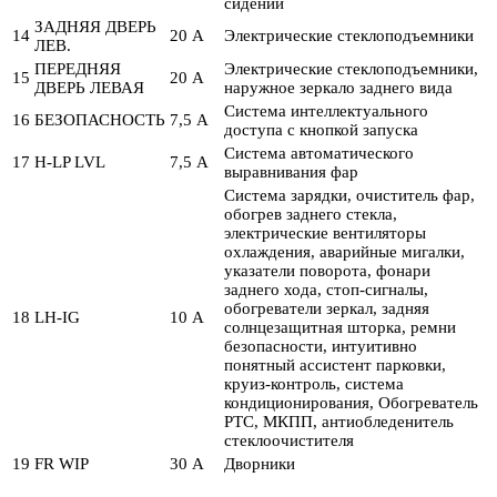
сидений
ЗАДНЯЯ ДВЕРЬ
14
20 А
Электрические стеклоподъемники
ЛЕВ.
ПЕРЕДНЯЯ
Электрические стеклоподъемники,
15
20 А
ДВЕРЬ ЛЕВАЯ
наружное зеркало заднего вида
Система интеллектуального
16
БЕЗОПАСНОСТЬ
7,5 А
доступа с кнопкой запуска
Система автоматического
17
H-LP LVL
7,5 А
выравнивания фар
Система зарядки, очиститель фар,
обогрев заднего стекла,
электрические вентиляторы
охлаждения, аварийные мигалки,
указатели поворота, фонари
заднего хода, стоп-сигналы,
обогреватели зеркал, задняя
18
LH-IG
10 А
солнцезащитная шторка, ремни
безопасности, интуитивно
понятный ассистент парковки,
круиз-контроль, система
кондиционирования, Обогреватель
PTC, МКПП, антиобледенитель
стеклоочистителя
19
FR WIP
30 А
Дворники