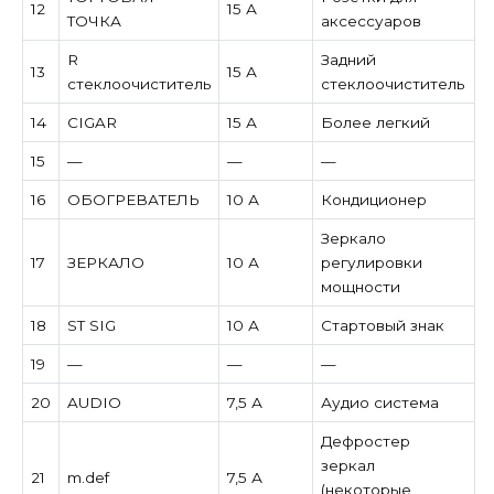
12
15 А
ТОЧКА
аксессуаров
R
Задний
13
15 А
стеклоочиститель
стеклоочиститель
14
CIGAR
15 А
Более легкий
15
—
—
—
16
ОБОГРЕВАТЕЛЬ
10 А
Кондиционер
Зеркало
17
ЗЕРКАЛО
10 А
регулировки
мощности
18
ST SIG
10 А
Стартовый знак
19
—
—
—
20
AUDIO
7,5 А
Аудио система
Дефростер
зеркал
21
m.def
7,5 А
(некоторые