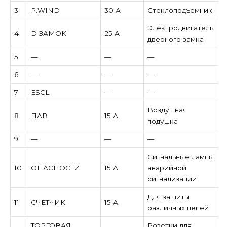
3
P.WIND
30 А
Стеклоподъемник
Электродвигатель
4
D ЗАМОК
25 А
дверного замка
5
—
—
—
6
—
—
—
7
ESCL
—
—
Воздушная
8
ПАВ
15 А
подушка
9
—
—
—
Сигнальные лампы
10
ОПАСНОСТИ
15 А
аварийной
сигнализации
Для защиты
11
СЧЕТЧИК
15 А
различных цепей
ТОРГОВАЯ
Розетки для