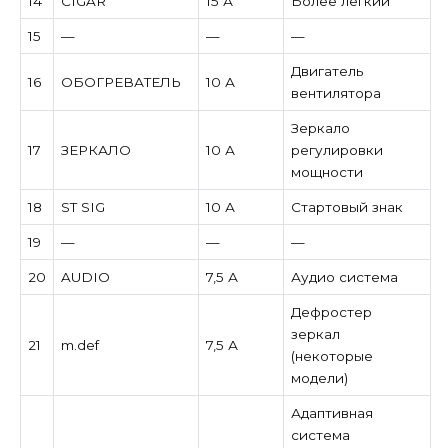
14
CIGAR
15 А
Более легкий
15
—
—
—
Двигатель
16
ОБОГРЕВАТЕЛЬ
10 А
вентилятора
Зеркало
17
ЗЕРКАЛО
10 А
регулировки
мощности
18
ST SIG
10 А
Стартовый знак
19
—
—
—
20
AUDIO
7,5 А
Аудио система
Дефростер
зеркал
21
m.def
7,5 А
(некоторые
модели)
Адаптивная
система