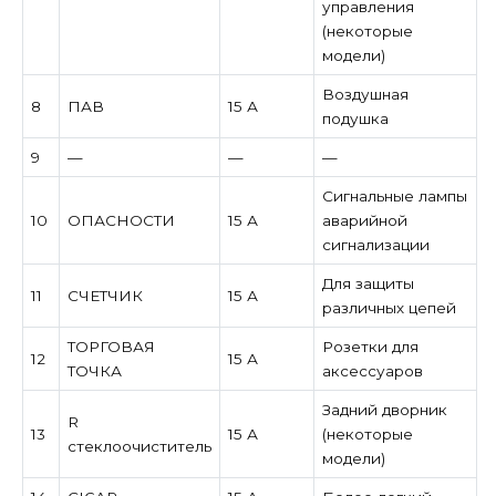
управления
(некоторые
модели)
Воздушная
8
ПАВ
15 А
подушка
9
—
—
—
Сигнальные лампы
10
ОПАСНОСТИ
15 А
аварийной
сигнализации
Для защиты
11
СЧЕТЧИК
15 А
различных цепей
ТОРГОВАЯ
Розетки для
12
15 А
ТОЧКА
аксессуаров
Задний дворник
R
13
15 А
(некоторые
стеклоочиститель
модели)