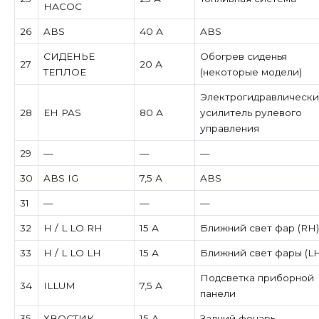
НАСОС
26
ABS
40 А
ABS
СИДЕНЬЕ
Обогрев сиденья
27
20 А
ТЕПЛОЕ
(некоторые модели)
Электрогидравлическ
28
EH PAS
80 А
усилитель рулевого
управления
29
—
—
—
30
ABS IG
7,5 А
ABS
31
—
—
—
32
H / L LO RH
15 А
Ближний свет фар (RH)
33
H / L LO LH
15 А
Ближний свет фары (LH
Подсветка приборной
34
ILLUM
7,5 А
панели
35
ХВОСТИК
15 А
Задний фонарь