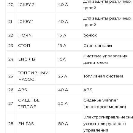
Для защиты различных
20
IGKEY 2
40 А
цепей
Для защиты различных
21
IGKEY 1
40 А
цепей
22
HORN
15 А
рожок
23
СТОП
15 А
Стоп-сигналы
Система управления
24
ENG + В
10А
двигателем
ТОПЛИВНЫЙ
25
25 А
Топливная система
НАСОС
26
ABS
40 А
ABS
СИДЕНЬЕ
Сиденье wanner
27
20 А
ТЕПЛОЕ
(некоторые модели)
Электрогидравлическ
28
EH PAS
80 А
усилитель рулевого
управления