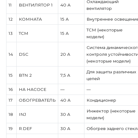
Охлаждающий
11
ВЕНТИЛЯТОР 1
40 А
вентилятор
12
КОМНАТА
15 А
Внутреннее освещени
TCM (некоторые
13
TCM
15 А
модели)
Система динамическог
14
DSC
20 А
контроля устойчивост
(некоторые модели)
Для защиты различных
15
BTN 2
7,5 А
цепей
16
НА НАСОСЕ
—
—
17
ОБОГРЕВАТЕЛЬ
40 А
Кондиционер
Инжектор (некоторые
18
INJ
30 А
модели)
19
R.DEF
30 А
Обогрев заднего стекл