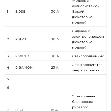
Модель с
аудиосистемой
1
BOSE
30 А
Bose®
(некоторые
модели)
Сиденье с
электроприводом
2
PSEAT
30 А
(некоторые
модели)
3
P.WIND
30 А
Стеклоподъемник
Электродвигатель
4
D ЗАМОК
25 А
дверного замка
5
—
—
—
6
—
—
—
Электронная
блокировка
рулевого
7
ESCL
15 А