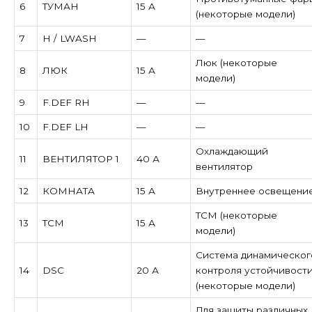
6
ТУМАН
15 А
(некоторые модели)
7
Н / LWASH
—
—
Люк (некоторые
8
ЛЮК
15 А
модели)
9
F.DEF RH
—
—
10
F.DEF LH
—
—
Охлаждающий
11
ВЕНТИЛЯТОР 1
40 А
вентилятор
12
КОМНАТА
15 А
Внутреннее освещени
TCM (некоторые
13
TCM
15 А
модели)
Система динамическог
14
DSC
20 А
контроля устойчивост
(некоторые модели)
Для защиты различных