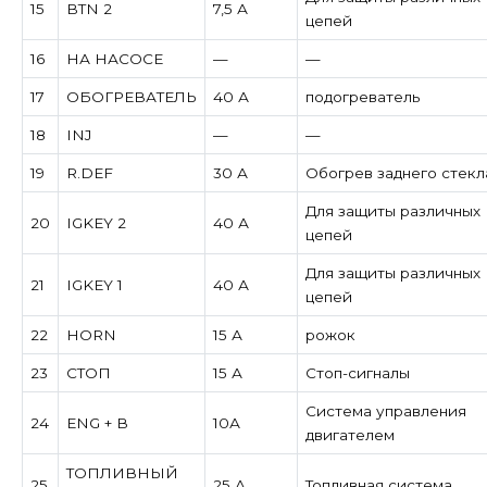
15
BTN 2
7,5 А
цепей
16
НА НАСОСЕ
—
—
17
ОБОГРЕВАТЕЛЬ
40 А
подогреватель
18
INJ
—
—
19
R.DEF
30 А
Обогрев заднего стекл
Для защиты различных
20
IGKEY 2
40 А
цепей
Для защиты различных
21
IGKEY 1
40 А
цепей
22
HORN
15 А
рожок
23
СТОП
15 А
Стоп-сигналы
Система управления
24
ENG + В
10А
двигателем
ТОПЛИВНЫЙ
25
25 А
Топливная система