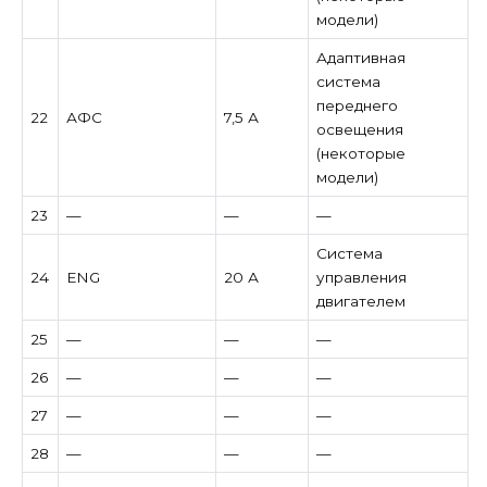
модели)
Адаптивная
система
переднего
22
АФС
7,5 А
освещения
(некоторые
модели)
23
—
—
—
Система
24
ENG
20 А
управления
двигателем
25
—
—
—
26
—
—
—
27
—
—
—
28
—
—
—