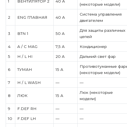
1
ВЕНТИЛЯТОР 2
40 А
(некоторые модели)
Система управления
2
ENG ГЛАВНАЯ
40 А
двигателем
Для защиты различных
3
BTN 1
50 А
цепей
4
A / C MAG
7,5 А
Кондиционер
5
H / L HI
20 А
Дальний свет фар
Противотуманные фар
6
ТУМАН
15 А
(некоторые модели)
7
H / L WASH
—
—
Люк (некоторые
8
ЛЮК
15 А
модели)
9
F.DEF RH
—
—
10
F.DEF LH
—
—