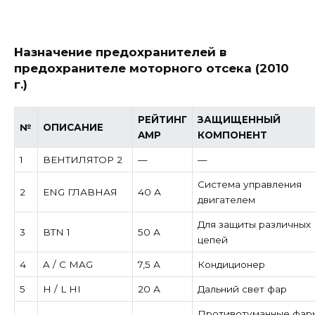
Назначение предохранителей в
предохранителе моторного отсека (2010
г.)
РЕЙТИНГ
ЗАЩИЩЕННЫЙ
№
ОПИСАНИЕ
AMP
КОМПОНЕНТ
1
ВЕНТИЛЯТОР 2
—
—
Система управления
2
ENG ГЛАВНАЯ
40 А
двигателем
Для защиты различных
3
BTN 1
50 А
цепей
4
A / C MAG
7,5 А
Кондиционер
5
H / L HI
20 А
Дальний свет фар
Противотуманные фар