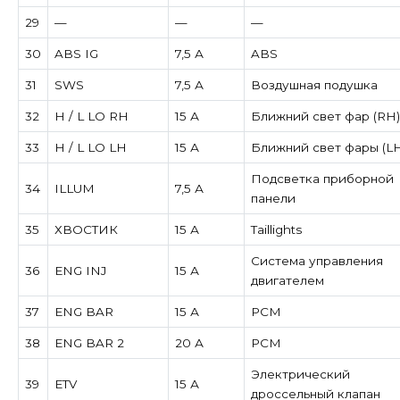
29
—
—
—
30
ABS IG
7,5 А
ABS
31
SWS
7,5 А
Воздушная подушка
32
H / L LO RH
15 А
Ближний свет фар (RH)
33
H / L LO LH
15 А
Ближний свет фары (LH
Подсветка приборной
34
ILLUM
7,5 А
панели
35
ХВОСТИК
15 А
Taillights
Система управления
36
ENG INJ
15 А
двигателем
37
ENG BAR
15 А
PCM
38
ENG BAR 2
20 А
PCM
Электрический
39
ETV
15 А
дроссельный клапан