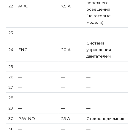
переднего
22
АФС
7,5 А
освещения
(некоторые
модели)
23
—
—
—
Система
24
ENG
20 А
управления
двигателем
25
—
—
—
26
—
—
—
27
—
—
—
28
—
—
—
29
—
—
—
30
P.WIND
25 А
Стеклоподъемник
31
—
—
—