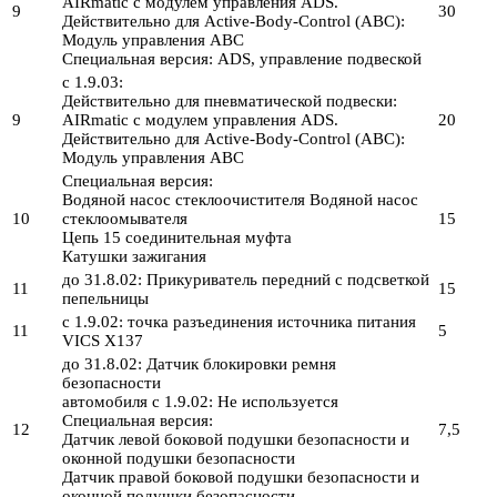
AIRmatic с модулем управления ADS.
9
30
Действительно для Active-Body-Control (ABC):
Модуль управления ABC
Специальная версия: ADS, управление подвеской
с 1.9.03:
Действительно для пневматической подвески:
9
AIRmatic с модулем управления ADS.
20
Действительно для Active-Body-Control (ABC):
Модуль управления ABC
Специальная версия:
Водяной насос стеклоочистителя Водяной насос
10
стеклоомывателя
15
Цепь 15 соединительная муфта
Катушки зажигания
до 31.8.02: Прикуриватель передний с подсветкой
11
15
пепельницы
с 1.9.02: точка разъединения источника питания
11
5
VICS X137
до 31.8.02: Датчик блокировки ремня
безопасности
автомобиля с 1.9.02: Не используется
Специальная версия:
12
7,5
Датчик левой боковой подушки безопасности и
оконной подушки безопасности
Датчик правой боковой подушки безопасности и
оконной подушки безопасности