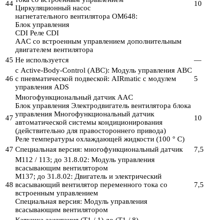
44
10
Циркуляционный насос
нагнетательного вентилятора OM648:
Блок управления
CDI Реле CDI
AAC со встроенным управлением дополнительным
двигателем вентилятора
45
Не используется
—
с Active-Body-Control (ABC): Модуль управления ABC
46
с пневматической подвеской: AIRmatic с модулем
5
управления ADS
Многофункциональный датчик AAC
Блок управления Электродвигатель вентилятора блока
управления Многофункциональный датчик
47
10
автоматической системы кондиционирования
(действительно для правостороннего привода)
Реле температуры охлаждающей жидкости (100 ° C)
47
Специальная версия: многофункциональный датчик
7,5
M112 / 113; до 31.8.02: Модуль управления
всасывающим вентилятором
M137; до 31.8.02: Двигатель и электрический
48
всасывающий вентилятор переменного тока со
7,5
встроенным управлением
Специальная версия: Модуль управления
всасывающим вентилятором
Катушка зажигания (T1 / 1) до (T1 / 8)