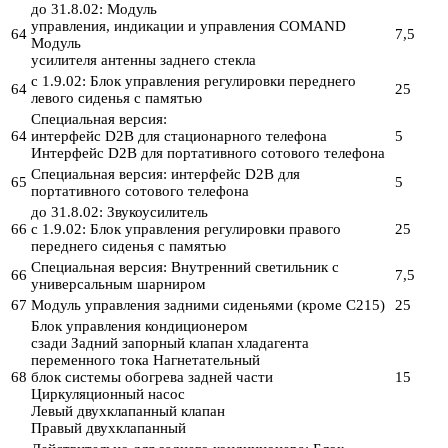
до 31.8.02: Модуль
управления, индикации и управления COMAND
64
7,5
Модуль
усилителя антенны заднего стекла
с 1.9.02: Блок управления регулировки переднего
64
25
левого сиденья с памятью
Специальная версия:
64
интерфейс D2B для стационарного телефона
5
Интерфейс D2B для портативного сотового телефона
Специальная версия: интерфейс D2B для
65
5
портативного сотового телефона
до 31.8.02: Звукоусилитель
66
с 1.9.02: Блок управления регулировки правого
25
переднего сиденья с памятью
Специальная версия: Внутренний светильник с
66
7,5
универсальным шарниром
67
Модуль управления задними сиденьями (кроме C215)
25
Блок управления кондиционером
сзади Задний запорный клапан хладагента
переменного тока Нагнетательный
68
блок системы обогрева задней части
15
Циркуляционный насос
Левый двухклапанный клапан
Правый двухклапанный