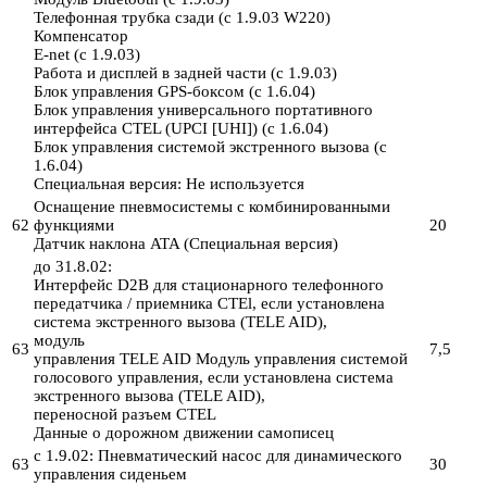
Телефонная трубка сзади (с 1.9.03 W220)
Компенсатор
E-net (с 1.9.03)
Работа и дисплей в задней части (с 1.9.03)
Блок управления GPS-боксом (с 1.6.04)
Блок управления универсального портативного
интерфейса CTEL (UPCI [UHI]) (с 1.6.04)
Блок управления системой экстренного вызова (с
1.6.04)
Специальная версия: Не используется
Оснащение пневмосистемы с комбинированными
62
функциями
20
Датчик наклона ATA (Специальная версия)
до 31.8.02:
Интерфейс D2B для стационарного телефонного
передатчика / приемника CTEl, если установлена ​​
система экстренного вызова (TELE AID),
модуль
63
7,5
управления TELE AID Модуль управления системой
голосового управления, если установлена ​​система
экстренного вызова (TELE AID),
переносной разъем CTEL
Данные о дорожном движении самописец
с 1.9.02: Пневматический насос для динамического
63
30
управления сиденьем