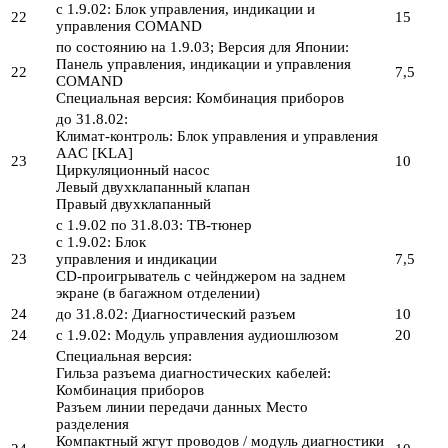
с 1.9.02: Блок управления, индикации и
22
15
управления COMAND
по состоянию на 1.9.03; Версия для Японии:
Панель управления, индикации и управления
22
7,5
COMAND
Специальная версия: Комбинация приборов
до 31.8.02:
Климат-контроль: Блок управления и управления
AAC [KLA]
23
10
Циркуляционный насос
Левый двухклапанный клапан
Правый двухклапанный
с 1.9.02 по 31.8.03: ТВ-тюнер
с 1.9.02: Блок
23
управления и индикации
7,5
CD-проигрыватель с чейнджером на заднем
экране (в багажном отделении)
24
до 31.8.02: Диагностический разъем
10
24
с 1.9.02: Модуль управления аудиошлюзом
20
Специальная версия:
Гильза разъема диагностических кабелей:
Комбинация приборов
Разъем линии передачи данных Место
разделения
Компактный жгут проводов / модуль диагностики