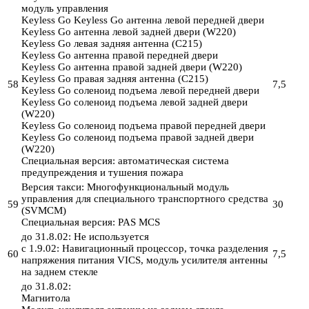
модуль управления
Keyless Go Keyless Go антенна левой передней двери
Keyless Go антенна левой задней двери (W220)
Keyless Go левая задняя антенна (C215)
Keyless Go антенна правой передней двери
Keyless Go антенна правой задней двери (W220)
Keyless Go правая задняя антенна (C215)
58
7,5
Keyless Go соленоид подъема левой передней двери
Keyless Go соленоид подъема левой задней двери
(W220)
Keyless Go соленоид подъема правой передней двери
Keyless Go соленоид подъема правой задней двери
(W220)
Специальная версия: автоматическая система
предупреждения и тушения пожара
Версия такси: Многофункциональный модуль
управления для специального транспортного средства
59
30
(SVMCM)
Специальная версия: PAS MCS
до 31.8.02: Не используется
с 1.9.02: Навигационный процессор, точка разделения
60
7,5
напряжения питания VICS, модуль усилителя антенны
на заднем стекле
до 31.8.02:
Магнитола