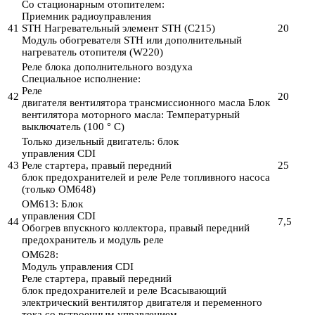
Со стационарным отопителем:
Приемник радиоуправления
41
STH Нагревательный элемент STH (C215)
20
Модуль обогревателя STH или дополнительный
нагреватель отопителя (W220)
Реле блока дополнительного воздуха
Специальное исполнение:
Реле
42
20
двигателя вентилятора трансмиссионного масла Блок
вентилятора моторного масла: Температурный
выключатель (100 ° C)
Только дизельный двигатель: блок
управления CDI
43
Реле стартера, правый передний
25
блок предохранителей и реле Реле топливного насоса
(только OM648)
OM613: Блок
управления CDI
44
7,5
Обогрев впускного коллектора, правый передний
предохранитель и модуль реле
OM628:
Модуль управления CDI
Реле стартера, правый передний
блок предохранителей и реле Всасывающий
электрический вентилятор двигателя и переменного
тока со встроенным управлением