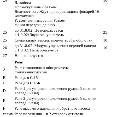
24
10
II, кабина
Промежуточный разъем
Диагностика / Жгут проводов задних фонарей 16-
контактный
Разъем для измерения Разъем
линии передачи данных
до 31.8.02: Не используется
25
25
с 1.9.02: Звуковой усилитель
25
Специальная версия: модуль трубы оболочки
10
до 31.8.02: Модуль управления верхней панели
26
10
с 1.9.02: Не используется
27
Не используется
—
Реле
Реле стояночного обогревателя
A
стеклоочистителей
В
Реле для C.15
С
Реле для C.15R
Реле 1 регулировки положения рулевой колонки
D
вперед / назад
Реле 2 регулировки положения рулевой колонки
Е
вперед / назад
F
Реле высокого давления и обратного насоса
грамм
Реле положения 1 и 2 стеклоочистителя