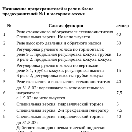
Назначение предохранителей и реле в блоке
предохранителей №1 в моторном отсеке.
№
Слитая функция
ампер
Реле стояночного обогревателя стеклоочистителя
1
40
Специальная версия: Не используется
2
Реле высокого давления и обратного насоса
50
Регулировка рулевого колеса по горизонтали:
3
реле S 1, продольная регулировка кожуха трубки
15
S реле 2, продольная регулировка кожуха кожуха
Регулировка рулевого колеса по вертикали:
4
реле S 1, трубка кожуха, регулировка высоты
15
S реле 2, регулировка высоты трубки кожуха
5
Реле включения и выключения стеклоочистителя
40
до 31.8.02: переключатель вспомогательного
6
нагревателя
7,5
с 1.9.02: не используется
6
Специальная версия: гидравлический тормоз
5
7
Специальная версия: 2-й трехфазный генератор
7,5
8
Специальная версия: гидравлический тормоз
40
до 31.8.03:
Действительно для пневматической подвески: