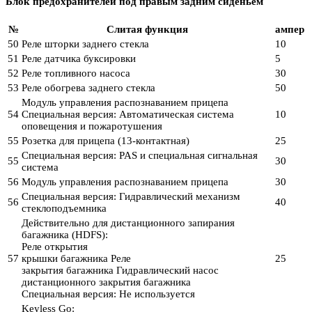
Блок предохранителей под правым задним сиденьем
№
Слитая функция
ампер
50
Реле шторки заднего стекла
10
51
Реле датчика буксировки
5
52
Реле топливного насоса
30
53
Реле обогрева заднего стекла
50
Модуль управления распознаванием прицепа
54
Специальная версия: Автоматическая система
10
оповещения и пожаротушения
55
Розетка для прицепа (13-контактная)
25
Специальная версия: PAS и специальная сигнальная
55
30
система
56
Модуль управления распознаванием прицепа
30
Специальная версия: Гидравлический механизм
56
40
стеклоподъемника
Действительно для дистанционного запирания
багажника (HDFS):
Реле открытия
57
крышки багажника Реле
25
закрытия багажника Гидравлический насос
дистанционного закрытия багажника
Специальная версия: Не используется
Keyless Go: