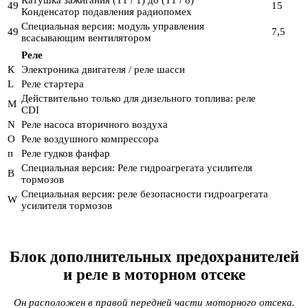
49
15
Конденсатор подавления радиопомех
Специальная версия: модуль управления
49
7,5
всасывающим вентилятором
Реле
К
Электроника двигателя / реле шасси
L
Реле стартера
Действительно только для дизельного топлива: реле
M
CDI
N
Реле насоса вторичного воздуха
О
Реле воздушного компрессора
п
Реле гудков фанфар
Специальная версия: Реле гидроагрегата усилителя
В
тормозов
Специальная версия: реле безопасности гидроагрегата
W
усилителя тормозов
Блок дополнительных предохранителей
и реле в моторном отсеке
Он расположен в правой передней части моторного отсека.