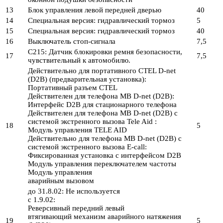
13
Блок управления левой передней дверью
40
14
Специальная версия: гидравлический тормоз
5
15
Специальная версия: гидравлический тормоз
40
16
Выключатель стоп-сигнала
7,5
C215: Датчик блокировки ремня безопасности,
17
7,5
чувствительный к автомобилю.
Действительно для портативного CTEL D-net
(D2B) (предварительная установка):
Портативный разъем CTEL
Действителен для телефона MB D-net (D2B):
Интерфейс D2B для стационарного телефона
Действителен для телефона MB D-net (D2B) с
системой экстренного вызова Tele Aid :
18
5
Модуль управления TELE AID
Действительно для телефона MB D-net (D2B) с
системой экстренного вызова E-call:
Фиксированная установка с интерфейсом D2B
Модуль управления переключателем частоты
Модуль управления
аварийным вызовом
до 31.8.02: Не используется
с 1.9.02:
Реверсивный передний левый
втягивающий механизм аварийного натяжения
19
5