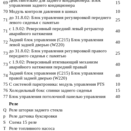
Действительно для заднего кондиционера: Блок
69
15
управления заднего кондиционера
70
Модуль контроля давления в шинах
10
до 31.8.02: Блок управления регулировкой переднего
71
25
левого сиденья с памятью
с 1.9.02: Реверсивный передний левый ретрактор
71
40
аварийного натяжения
Задний блок управления (C215) Блок управления
72
40
левой задней дверью (W220)
до 31.8.02: Блок управления регулировкой правого
73
25
переднего сиденья с памятью
с 1.9.02: Реверсивный втягивающий механизм
73
40
аварийного натяжения передний правый
Задний блок управления (C215) Блок управления
74
40
правой задней дверью (W220)
75
С системой парктроника: модуль управления PTS
10
76
Холодильный бокс спинки заднего сиденья
15
77
Блок управления потолочной панелью управления
40
Реле
Q
Реле шторки заднего стекла
р
Реле датчика буксировки
S
Схема 15 реле
T
Реле топливного насоса