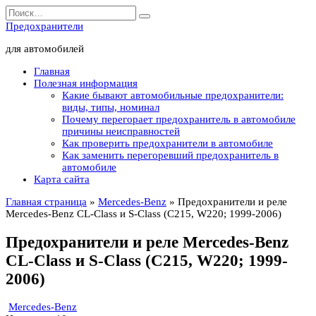
Перейти
Search
к
for:
Предохранители
содержанию
для автомобилей
Главная
Полезная информация
Какие бывают автомобильные предохранители:
виды, типы, номинал
Почему перегорает предохранитель в автомобиле
причины неисправностей
Как проверить предохранители в автомобиле
Как заменить перегоревший предохранитель в
автомобиле
Карта сайта
Главная страница
»
Mercedes-Benz
»
Предохранители и реле
Mercedes-Benz CL-Class и S-Class (C215, W220; 1999-2006)
Предохранители и реле Mercedes-Benz
CL-Class и S-Class (C215, W220; 1999-
2006)
Mercedes-Benz