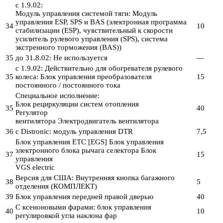
с 1.9.02:
Модуль управления системой тяги: Модуль
управления ESP, SPS и BAS (электронная программа
34
10
стабилизации (ESP), чувствительный к скорости
усилитель рулевого управления (SPS), система
экстренного торможения (BAS))
35
до 31.8.02: Не используется
—
с 1.9.02: Действительно для обогревателя рулевого
35
колеса: Блок управления преобразователя
15
постоянного / постоянного тока
Специальное исполнение:
Блок рециркуляции систем отопления
35
40
Регулятор
вентилятора Электродвигатель вентилятора
36
с Distronic: модуль управления DTR
7,5
Блок управления ETC [EGS] Блок управления
электронного блока рычага селектора Блок
37
15
управления
VGS electric
Версия для США: Внутренняя кнопка багажного
38
5
отделения (КОМПЛЕКТ)
39
Блок управления передней правой дверью
40
С ксеноновыми фарами: блок управления
40
10
регулировкой угла наклона фар