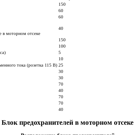
150
60
60
40
е в моторном отсеке
150
100
са)
5
10
менного тока (розетка 115 В)
25
30
30
70
40
70
70
40
Блок предохранителей в моторном отсеке