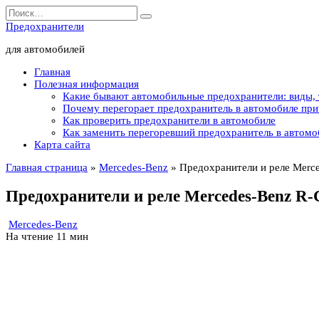
Перейти
Search
к
for:
Предохранители
содержанию
для автомобилей
Главная
Полезная информация
Какие бывают автомобильные предохранители: виды,
Почему перегорает предохранитель в автомобиле пр
Как проверить предохранители в автомобиле
Как заменить перегоревший предохранитель в автомо
Карта сайта
Главная страница
»
Mercedes-Benz
»
Предохранители и реле Merce
Предохранители и реле Mercedes-Benz R-C
Mercedes-Benz
На чтение
11 мин