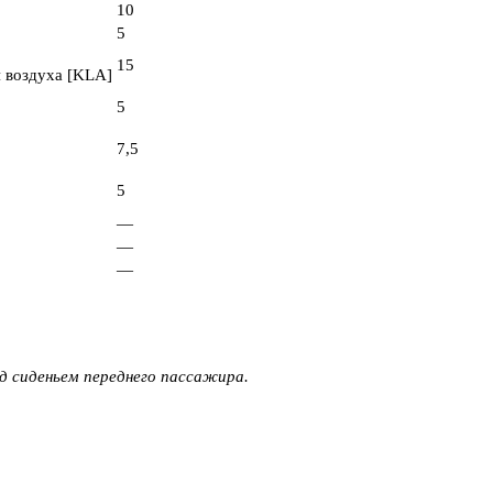
10
5
15
 воздуха [KLA]
5
7,5
5
—
—
—
д сиденьем переднего пассажира.