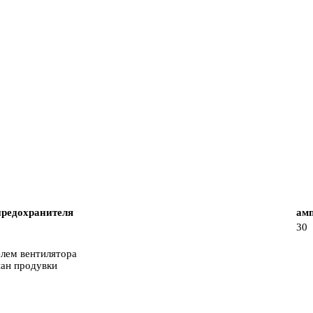
редохранителя
ам
30
лем вентилятора
пан продувки