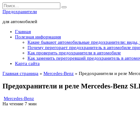
Перейти
Search
к
for:
Предохранители
содержанию
для автомобилей
Главная
Полезная информация
Какие бывают автомобильные предохранители: виды,
Почему перегорает предохранитель в автомобиле пр
Как проверить предохранители в автомобиле
Как заменить перегоревший предохранитель в автомо
Карта сайта
Главная страница
»
Mercedes-Benz
»
Предохранители и реле Merce
Предохранители и реле Mercedes-Benz SLK
Mercedes-Benz
На чтение
7 мин