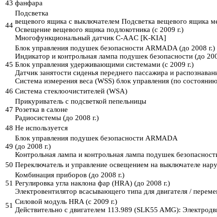
43
фанфара
Подсветка
вещевого ящика с выключателем Подсветка вещевого ящика ме
44
Освещение вещевого ящика подлокотника (с 2009 г.)
Многофункциональный датчик C-AAC [K-KIA]
Блок управления подушек безопасности ARMADA (до 2008 г.)
Индикатор и контрольная лампа подушек безопасности (до 2008
45
Блок управления удерживающими системами (с 2009 г.)
Датчик занятости сиденья переднего пассажира и распознавани
Система измерения веса (WSS) блок управления (по состоянию
46
Система стеклоочистителей (WSA)
Прикуриватель с подсветкой пепельницы
47
Розетка в салоне
Радиосистемы (до 2008 г.)
48
Не используется
Блок управления подушек безопасности ARMADA
49
(до 2008 г.)
Контрольная лампа и контрольная лампа подушек безопасности 
50
Переключатель и управление освещением на выключателе на
Комбинация приборов (до 2008 г.)
51
Регулировка угла наклона фар (HRA) (до 2008 г.)
Электровентилятор всасывающего типа для двигателя / перемен
Силовой модуль HRA (с 2009 г.)
51
Действительно с двигателем 113.989 (SLK55 AMG): Электродвиг