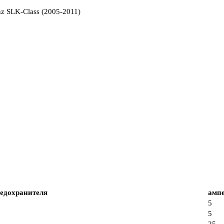
едохранителя
амп
5
5