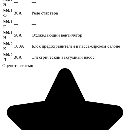
—
—
Э
МФ1
30А
Реле стартера
Ф
МФ1
—
—
Г
МФ1
50А
Охлаждающий вентилятор
Н
МФ2
100А
Блок предохранителей в пассажирском салоне
К
МФ2
30А
Электрический вакуумный насос
Л
Оцените статью