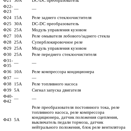
Ф21
30А
DC-DC преобразователь
Ф22-
—
—
Ф23
Ф24
15А
Реле заднего стеклоочистителя
Ф25
30А
DC-DC преобразователь
Ф26
25А
Модуль управления кузовом
Ф27
10А
Реле омывателя лобового/заднего стекла
Ф28
25А
Суперблокировочное реле
Ф29
25А
Модуль управления кузовом
Ф30
25А
Реле переднего стеклоочистителя
Ф31-
—
—
Ф35
Ф36
10А
Реле компрессора кондиционера
Ф37
—
—
Ф38
15А
Реле топливного насоса
Ф39
5А
Сигнал запуска двигателя
Ф40-
—
—
Ф42
Реле преобразователя постоянного тока, реле
топливного насоса, реле компрессора
кондиционера, датчик положения сцепления,
Ф43
5А
выключатель педали тормоза, датчик
нейтрального положения, блок реле вентилятора