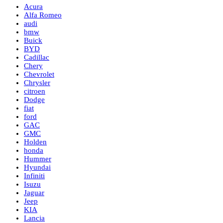
Acura
Alfa Romeo
audi
bmw
Buick
BYD
Cadillac
Chery
Chevrolet
Chrysler
citroen
Dodge
fiat
ford
GAC
GMC
Holden
honda
Hummer
Hyundai
Infiniti
Isuzu
Jaguar
Jeep
KIA
Lancia