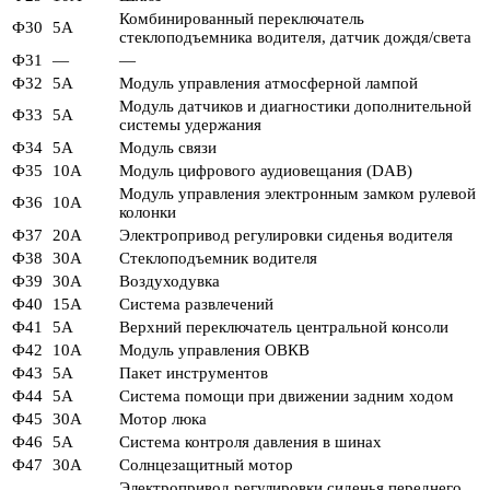
Комбинированный переключатель
Ф30
5А
стеклоподъемника водителя, датчик дождя/света
Ф31
—
—
Ф32
5А
Модуль управления атмосферной лампой
Модуль датчиков и диагностики дополнительной
Ф33
5А
системы удержания
Ф34
5А
Модуль связи
Ф35
10А
Модуль цифрового аудиовещания (DAB)
Модуль управления электронным замком рулевой
Ф36
10А
колонки
Ф37
20А
Электропривод регулировки сиденья водителя
Ф38
30А
Стеклоподъемник водителя
Ф39
30А
Воздуходувка
Ф40
15А
Система развлечений
Ф41
5А
Верхний переключатель центральной консоли
Ф42
10А
Модуль управления ОВКВ
Ф43
5А
Пакет инструментов
Ф44
5А
Система помощи при движении задним ходом
Ф45
30А
Мотор люка
Ф46
5А
Система контроля давления в шинах
Ф47
30А
Солнцезащитный мотор
Электропривод регулировки сиденья переднего