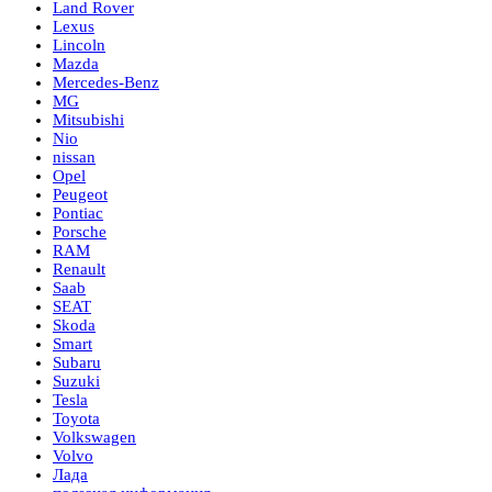
Land Rover
Lexus
Lincoln
Mazda
Mercedes-Benz
MG
Mitsubishi
Nio
nissan
Opel
Peugeot
Pontiac
Porsche
RAM
Renault
Saab
SEAT
Skoda
Smart
Subaru
Suzuki
Tesla
Toyota
Volkswagen
Volvo
Лада