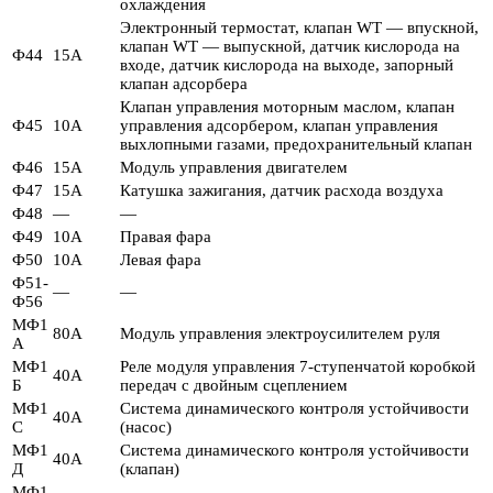
охлаждения
Электронный термостат, клапан WT — впускной,
клапан WT — выпускной, датчик кислорода на
Ф44
15А
входе, датчик кислорода на выходе, запорный
клапан адсорбера
Клапан управления моторным маслом, клапан
Ф45
10А
управления адсорбером, клапан управления
выхлопными газами, предохранительный клапан
Ф46
15А
Модуль управления двигателем
Ф47
15А
Катушка зажигания, датчик расхода воздуха
Ф48
—
—
Ф49
10А
Правая фара
Ф50
10А
Левая фара
Ф51-
—
—
Ф56
МФ1
80А
Модуль управления электроусилителем руля
А
МФ1
Реле модуля управления 7-ступенчатой ​​коробкой
40А
Б
передач с двойным сцеплением
МФ1
Система динамического контроля устойчивости
40А
С
(насос)
МФ1
Система динамического контроля устойчивости
40А
Д
(клапан)
МФ1