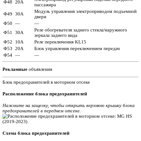
Ф48
20А
пассажира
Модуль управления электроприводом подъемной
Ф49
30А
двери
Ф50
—
—
Реле обогревателя заднего стекла/наружного
Ф51
30А
зеркала заднего вида
Ф52
10А
Реле переключения KL15
Ф53
20А
Блок управления переключением передач
Ф54
—
—
Рекламные
объявления
Блок предохранителей в моторном отсеке
Расположение блока предохранителей
Нажмите на защелку, чтобы открыть верхнюю крышку блока
предохранителей в переднем отсеке.
Схема блока предохранителей