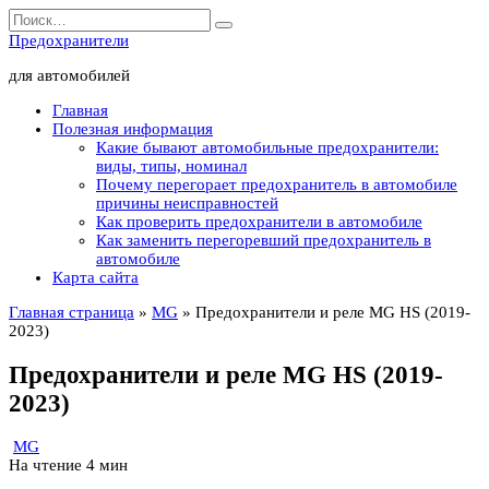
Перейти
Search
к
for:
Предохранители
содержанию
для автомобилей
Главная
Полезная информация
Какие бывают автомобильные предохранители:
виды, типы, номинал
Почему перегорает предохранитель в автомобиле
причины неисправностей
Как проверить предохранители в автомобиле
Как заменить перегоревший предохранитель в
автомобиле
Карта сайта
Главная страница
»
MG
»
Предохранители и реле MG HS (2019-
2023)
Предохранители и реле MG HS (2019-
2023)
MG
На чтение
4 мин