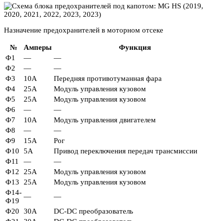
Назначение предохранителей в моторном отсеке
№
Амперы
Функция
Ф1
—
—
Ф2
—
—
Ф3
10А
Передняя противотуманная фара
Ф4
25А
Модуль управления кузовом
Ф5
25А
Модуль управления кузовом
Ф6
—
—
Ф7
10А
Модуль управления двигателем
Ф8
—
—
Ф9
15А
Рог
Ф10
5А
Привод переключения передач трансмиссии
Ф11
—
—
Ф12
25А
Модуль управления кузовом
Ф13
25А
Модуль управления кузовом
Ф14-
—
—
Ф19
Ф20
30А
DC-DC преобразователь