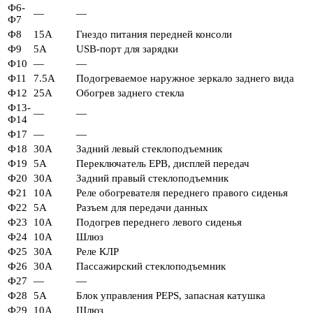
Ф6-
—
—
Ф7
Ф8
15А
Гнездо питания передней консоли
Ф9
5А
USB-порт для зарядки
Ф10
—
—
Ф11
7.5А
Подогреваемое наружное зеркало заднего вида
Ф12
25А
Обогрев заднего стекла
Ф13-
—
—
Ф14
Ф17
—
—
Ф18
30А
Задний левый стеклоподъемник
Ф19
5А
Переключатель EPB, дисплей передач
Ф20
30А
Задний правый стеклоподъемник
Ф21
10А
Реле обогревателя переднего правого сиденья
Ф22
5А
Разъем для передачи данных
Ф23
10А
Подогрев переднего левого сиденья
Ф24
10А
Шлюз
Ф25
30А
Реле КЛР
Ф26
30А
Пассажирский стеклоподъемник
Ф27
—
—
Ф28
5А
Блок управления PEPS, запасная катушка
Ф29
10А
Шлюз