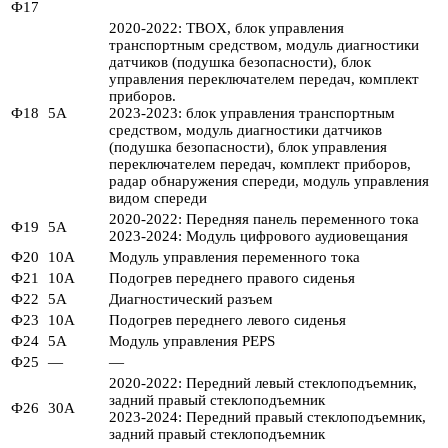
Ф17
2020-2022: TBOX, блок управления
транспортным средством, модуль диагностики
датчиков (подушка безопасности), блок
управления переключателем передач, комплект
приборов.
Ф18
5А
2023-2023: блок управления транспортным
средством, модуль диагностики датчиков
(подушка безопасности), блок управления
переключателем передач, комплект приборов,
радар обнаружения спереди, модуль управления
видом спереди
2020-2022: Передняя панель переменного тока
Ф19
5А
2023-2024: Модуль цифрового аудиовещания
Ф20
10А
Модуль управления переменного тока
Ф21
10А
Подогрев переднего правого сиденья
Ф22
5А
Диагностический разъем
Ф23
10А
Подогрев переднего левого сиденья
Ф24
5А
Модуль управления PEPS
Ф25
—
—
2020-2022: Передний левый стеклоподъемник,
задний правый стеклоподъемник
Ф26
30А
2023-2024: Передний правый стеклоподъемник,
задний правый стеклоподъемник