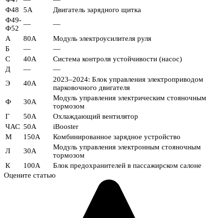
Ф48
5А
Двигатель зарядного щитка
Ф49-
—
—
Ф52
А
80А
Модуль электроусилителя руля
Б
—
—
С
40А
Система контроля устойчивости (насос)
Д
—
—
2023–2024: Блок управления электроприводом
Э
40А
парковочного двигателя
Модуль управления электрическим стояночным
Ф
30А
тормозом
Г
50А
Охлаждающий вентилятор
ЧАС
50А
iBooster
М
150А
Комбинированное зарядное устройство
Модуль управления электронным стояночным
Л
30А
тормозом
К
100А
Блок предохранителей в пассажирском салоне
Оцените статью