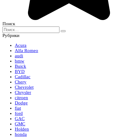
Поиск
Search
for:
Рубрики
Acura
Alfa Romeo
audi
bmw
Buick
BYD
Cadillac
Chery
Chevrolet
Chrysler
citroen
Dodge
fiat
ford
GAC
GMC
Holden
honda