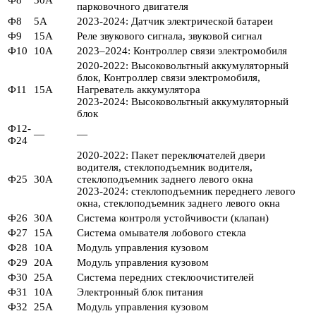
парковочного двигателя
Ф8
5А
2023-2024: Датчик электрической батареи
Ф9
15А
Реле звукового сигнала, звуковой сигнал
Ф10
10А
2023–2024: Контроллер связи электромобиля
2020-2022: Высоковольтный аккумуляторный
блок, Контроллер связи электромобиля,
Ф11
15А
Нагреватель аккумулятора
2023-2024: Высоковольтный аккумуляторный
блок
Ф12-
—
—
Ф24
2020-2022: Пакет переключателей двери
водителя, стеклоподъемник водителя,
Ф25
30А
стеклоподъемник заднего левого окна
2023-2024: стеклоподъемник переднего левого
окна, стеклоподъемник заднего левого окна
Ф26
30А
Система контроля устойчивости (клапан)
Ф27
15А
Система омывателя лобового стекла
Ф28
10А
Модуль управления кузовом
Ф29
20А
Модуль управления кузовом
Ф30
25А
Система передних стеклоочистителей
Ф31
10А
Электронный блок питания
Ф32
25А
Модуль управления кузовом