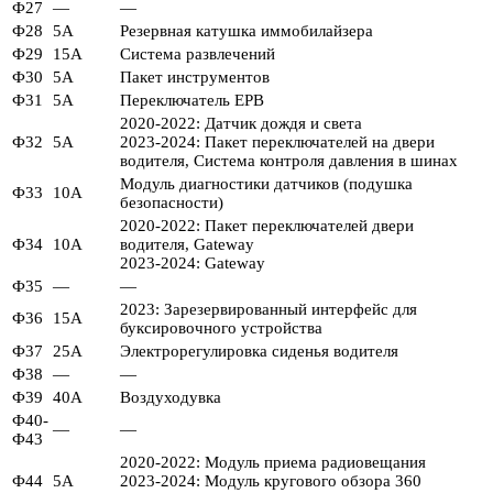
Ф27
—
—
Ф28
5А
Резервная катушка иммобилайзера
Ф29
15А
Система развлечений
Ф30
5А
Пакет инструментов
Ф31
5А
Переключатель EPB
2020-2022: Датчик дождя и света
Ф32
5А
2023-2024: Пакет переключателей на двери
водителя, Система контроля давления в шинах
Модуль диагностики датчиков (подушка
Ф33
10А
безопасности)
2020-2022: Пакет переключателей двери
Ф34
10А
водителя, Gateway
2023-2024: Gateway
Ф35
—
—
2023: Зарезервированный интерфейс для
Ф36
15А
буксировочного устройства
Ф37
25А
Электрорегулировка сиденья водителя
Ф38
—
—
Ф39
40А
Воздуходувка
Ф40-
—
—
Ф43
2020-2022: Модуль приема радиовещания
Ф44
5А
2023-2024: Модуль кругового обзора 360