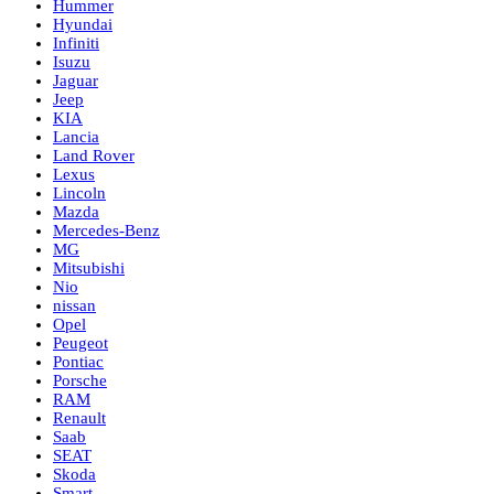
Hummer
Hyundai
Infiniti
Isuzu
Jaguar
Jeep
KIA
Lancia
Land Rover
Lexus
Lincoln
Mazda
Mercedes-Benz
MG
Mitsubishi
Nio
nissan
Opel
Peugeot
Pontiac
Porsche
RAM
Renault
Saab
SEAT
Skoda
Smart