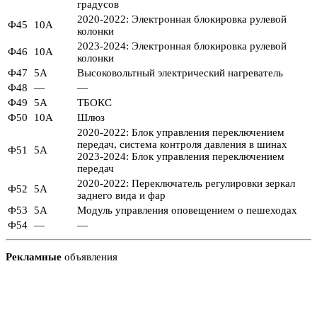
градусов
2020-2022: Электронная блокировка рулевой
Ф45
10А
колонки
2023-2024: Электронная блокировка рулевой
Ф46
10А
колонки
Ф47
5А
Высоковольтный электрический нагреватель
Ф48
—
—
Ф49
5А
ТБОКС
Ф50
10А
Шлюз
2020-2022: Блок управления переключением
передач, система контроля давления в шинах
Ф51
5А
2023-2024: Блок управления переключением
передач
2020-2022: Переключатель регулировки зеркал
Ф52
5А
заднего вида и фар
Ф53
5А
Модуль управления оповещением о пешеходах
Ф54
—
—
Рекламные
объявления