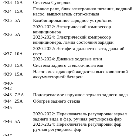
Ф33
15А
Система Суперлок
Главное реле, блок электроники питания, водяной
Ф34
15А
насос, выключатель стоп-сигнала
Ф35
5А
Комбинированное зарядное устройство
2020-2022: Электрический компрессор
кондиционера
Ф36
5А
2023-2024: Электрический компрессор
кондиционера, лампа состояния зарядки
2020-2022: Эстафета дальнего света, дальний
Ф37
10А
свет
2023-2024: Дневные ходовые огни
Ф38
15А
Система заднего стеклоочистителя
Насос охлаждающей жидкости высоковольтной
Ф39
15А
аккумуляторной батареи
Ф40-
—
—
Ф42
Ф43
7.5А
Подогреваемое наружное зеркало заднего вида
Ф44
25А
Обогрев заднего стекла
Ф45
—
—
2020-2022: Переключатель регулировки зеркал
заднего вида и фар, ручная регулировка фар
Ф46
5А
2023-2024: Переключатель регулировки фар,
ручная регулировка фар
Ф47
—
—