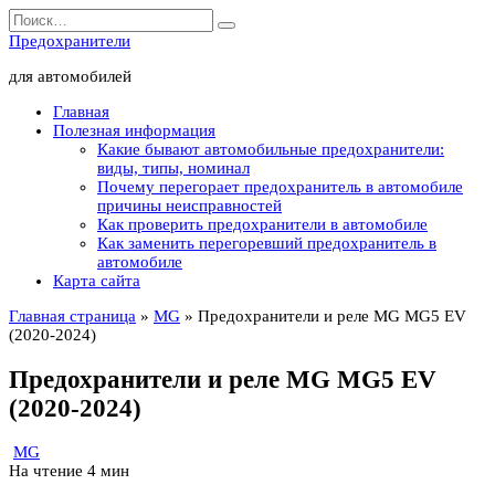
Перейти
Search
к
for:
Предохранители
содержанию
для автомобилей
Главная
Полезная информация
Какие бывают автомобильные предохранители:
виды, типы, номинал
Почему перегорает предохранитель в автомобиле
причины неисправностей
Как проверить предохранители в автомобиле
Как заменить перегоревший предохранитель в
автомобиле
Карта сайта
Главная страница
»
MG
»
Предохранители и реле MG MG5 EV
(2020-2024)
Предохранители и реле MG MG5 EV
(2020-2024)
MG
На чтение
4 мин