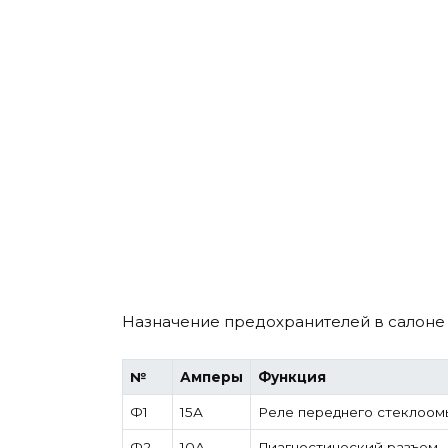
Назначение предохранителей в салоне
№
Амперы
Функция
Ф1
15А
Реле переднего стеклоом
Ф2
10А
Диагностический разъем