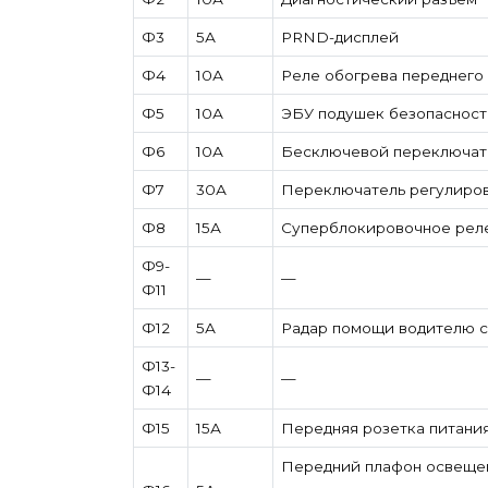
Ф3
5А
PRND-дисплей
Ф4
10А
Реле обогрева переднего 
Ф5
10А
ЭБУ подушек безопасност
Ф6
10А
Бесключевой переключате
Ф7
30А
Переключатель регулиров
Ф8
15А
Суперблокировочное рел
Ф9-
—
—
Ф11
Ф12
5А
Радар помощи водителю с
Ф13-
—
—
Ф14
Ф15
15А
Передняя розетка питани
Передний плафон освещен