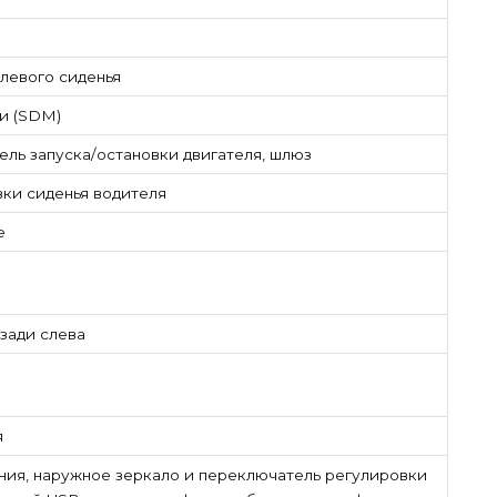
левого сиденья
и (SDM)
ль запуска/остановки двигателя, шлюз
ки сиденья водителя
е
зади слева
я
ия, наружное зеркало и переключатель регулировки