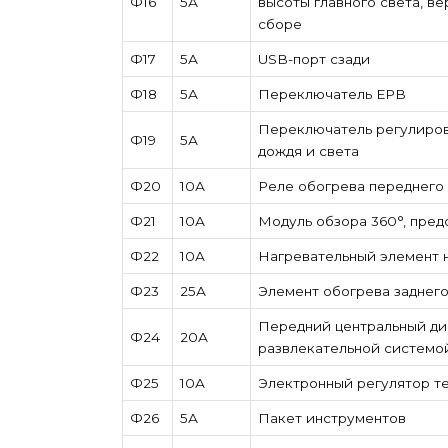
Ф16
5А
высоты главного света, ве
сборе
Ф17
5А
USB-порт сзади
Ф18
5А
Переключатель EPB
Переключатель регулировк
Ф19
5А
дождя и света
Ф20
10А
Реле обогрева переднего 
Ф21
10А
Модуль обзора 360°, пред
Ф22
10А
Нагревательный элемент 
Ф23
25А
Элемент обогрева заднего
Передний центральный ди
Ф24
20А
развлекательной системо
Ф25
10А
Электронный регулятор т
Ф26
5А
Пакет инструментов