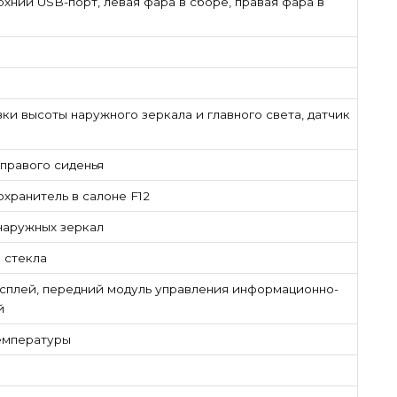
рхний USB-порт, левая фара в сборе, правая фара в
и высоты наружного зеркала и главного света, датчик
правого сиденья
охранитель в салоне F12
наружных зеркал
 стекла
сплей, передний модуль управления информационно-
й
емпературы