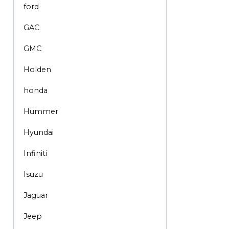
ford
GAC
GMC
Holden
honda
Hummer
Hyundai
Infiniti
Isuzu
Jaguar
Jeep