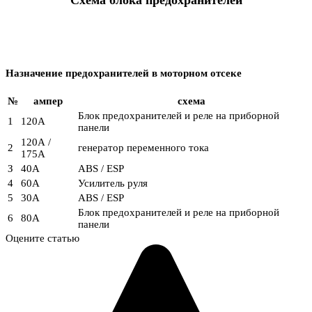
Назначение предохранителей в моторном отсеке
№
ампер
схема
Блок предохранителей и реле на приборной
1
120A
панели
120А /
2
генератор переменного тока
175A
З
40А
ABS / ESP
4
60А
Усилитель руля
5
30А
ABS / ESP
Блок предохранителей и реле на приборной
6
80А
панели
Оцените статью