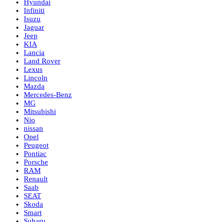
Hyundai
Infiniti
Isuzu
Jaguar
Jeep
KIA
Lancia
Land Rover
Lexus
Lincoln
Mazda
Mercedes-Benz
MG
Mitsubishi
Nio
nissan
Opel
Peugeot
Pontiac
Porsche
RAM
Renault
Saab
SEAT
Skoda
Smart
Subaru