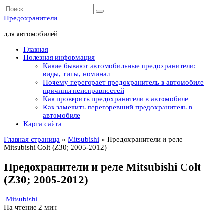
Перейти
Search
к
for:
Предохранители
содержанию
для автомобилей
Главная
Полезная информация
Какие бывают автомобильные предохранители:
виды, типы, номинал
Почему перегорает предохранитель в автомобиле
причины неисправностей
Как проверить предохранители в автомобиле
Как заменить перегоревший предохранитель в
автомобиле
Карта сайта
Главная страница
»
Mitsubishi
»
Предохранители и реле
Mitsubishi Colt (Z30; 2005-2012)
Предохранители и реле Mitsubishi Colt
(Z30; 2005-2012)
Mitsubishi
На чтение
2 мин