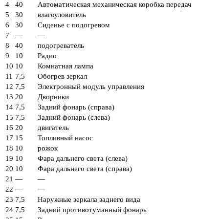
4
40
Автоматическая механическая коробка передач
5
30
влагоуловитель
6
30
Сиденье с подогревом
7
—
—
8
40
подогреватель
9
10
Радио
10
10
Комнатная лампа
11
7,5
Обогрев зеркал
12
7,5
Электронный модуль управления
13
20
Дворники
14
7,5
Задний фонарь (справа)
15
7,5
Задний фонарь (слева)
16
20
двигатель
17
15
Топливный насос
18
10
рожок
19
10
Фара дальнего света (слева)
20
10
Фара дальнего света (справа)
21
—
—
22
—
—
23
7,5
Наружные зеркала заднего вида
24
7,5
Задний противотуманный фонарь