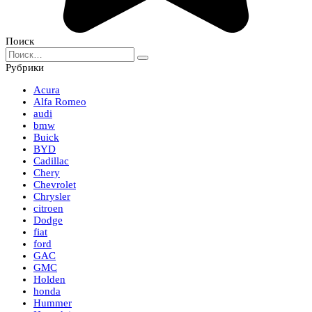
Поиск
Search
for:
Рубрики
Acura
Alfa Romeo
audi
bmw
Buick
BYD
Cadillac
Chery
Chevrolet
Chrysler
citroen
Dodge
fiat
ford
GAC
GMC
Holden
honda
Hummer