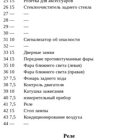
25
15
Розетка для аксессуаров
26
15
Стеклоочиститель заднего стекла
27
—
—
28
—
—
29
—
—
30
—
—
31
10
Сигнализатор об опасности
32
—
—
33
15
Дверные замки
34
15
Передние противотуманные фары
35
10
Фара ближнего света (левая)
36
10
Фара ближнего света (правая)
37
7,5
Фонарь заднего хода
38
7,5
Контроль двигателя
39
10
Катушка зажигания
40
7,5
измерительный прибор
41
7,5
Реле
42
15
Стоп лампы
43
7,5
Кондиционирование воздуха
44
—
—
Реле