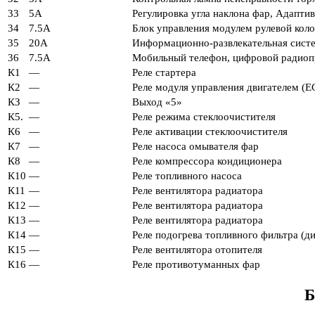
33
5A
Регулировка угла наклона фар, Адапт
34
7.5A
Блок управления модулем рулевой кол
35
20А
Информационно-развлекательная сист
36
7.5A
Мобильный телефон, цифровой радиоп
К1
—
Реле стартера
К2
—
Реле модуля управления двигателем (
КЗ
—
Выход «5»
К5.
—
Реле режима стеклоочистителя
К6
—
Реле активации стеклоочистителя
К7
—
Реле насоса омывателя фар
К8
—
Реле компрессора кондиционера
К10
—
Реле топливного насоса
К11
—
Реле вентилятора радиатора
К12
—
Реле вентилятора радиатора
К13
—
Реле вентилятора радиатора
К14
—
Реле подогрева топливного фильтра (ди
К15
—
Реле вентилятора отопителя
К16
—
Реле противотуманных фар
Б