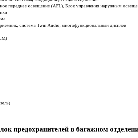
ивное переднее освещение (AFL), Блок управления наружным освещ
онки
ема
риемник, система Twin Audio, многофункциональный дисплей
ECM)
зель)
лок предохранителей в багажном отделен