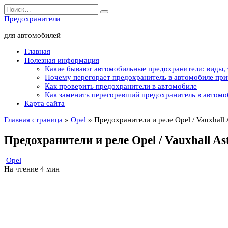
Перейти
Search
к
for:
Предохранители
содержанию
для автомобилей
Главная
Полезная информация
Какие бывают автомобильные предохранители: виды,
Почему перегорает предохранитель в автомобиле пр
Как проверить предохранители в автомобиле
Как заменить перегоревший предохранитель в автомо
Карта сайта
Главная страница
»
Opel
»
Предохранители и реле Opel / Vauxhall 
Предохранители и реле Opel / Vauxhall As
Opel
На чтение
4 мин