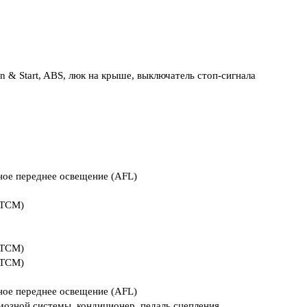
 & Start, ABS, люк на крыше, выключатель стоп-сигнала
вное переднее освещение (AFL)
(TCM)
(TCM)
(TCM)
вное переднее освещение (AFL)
мозной системы, кондиционер, педаль сцепления