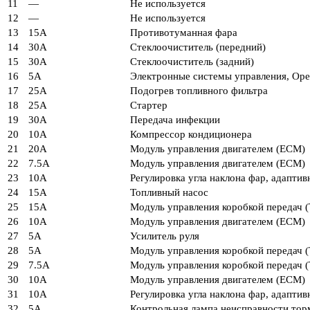
11
—
Не используется
12
—
Не используется
13
15А
Противотуманная фара
14
30А
Стеклоочиститель (передний)
15
30А
Стеклоочиститель (задний)
16
5A
Электронные системы управления, Open
17
25А
Подогрев топливного фильтра
18
25А
Стартер
19
30А
Передача инфекции
20
10А
Компрессор кондиционера
21
20А
Модуль управления двигателем (ECM)
22
7.5A
Модуль управления двигателем (ECM)
23
10А
Регулировка угла наклона фар, адапти
24
15А
Топливный насос
25
15А
Модуль управления коробкой передач 
26
10А
Модуль управления двигателем (ECM)
27
5A
Усилитель руля
28
5A
Модуль управления коробкой передач 
29
7.5A
Модуль управления коробкой передач 
30
10А
Модуль управления двигателем (ECM)
31
10А
Регулировка угла наклона фар, адапти
32
5A
Контрольная лампа неисправности тор