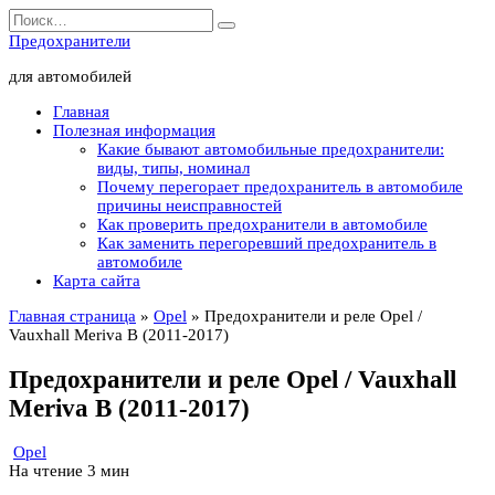
Перейти
Search
к
for:
Предохранители
содержанию
для автомобилей
Главная
Полезная информация
Какие бывают автомобильные предохранители:
виды, типы, номинал
Почему перегорает предохранитель в автомобиле
причины неисправностей
Как проверить предохранители в автомобиле
Как заменить перегоревший предохранитель в
автомобиле
Карта сайта
Главная страница
»
Opel
»
Предохранители и реле Opel /
Vauxhall Meriva B (2011-2017)
Предохранители и реле Opel / Vauxhall
Meriva B (2011-2017)
Opel
На чтение
3 мин