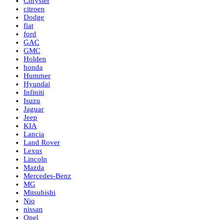
Chrysler
citroen
Dodge
fiat
ford
GAC
GMC
Holden
honda
Hummer
Hyundai
Infiniti
Isuzu
Jaguar
Jeep
KIA
Lancia
Land Rover
Lexus
Lincoln
Mazda
Mercedes-Benz
MG
Mitsubishi
Nio
nissan
Opel