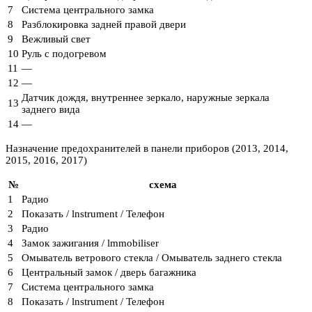
7
Система центрального замка
8
Разблокировка задней правой двери
9
Вежливый свет
10
Руль с подогревом
11
—
12
—
Датчик дождя, внутреннее зеркало, наружные зеркала
13
заднего вида
14
—
Назначение предохранителей в панели приборов (2013, 2014,
2015, 2016, 2017)
№
схема
1
Радио
2
Показать / lnstrument / Телефон
3
Радио
4
Замок зажигания / lmmobiliser
5
Омыватель ветрового стекла / Омыватель заднего стекла
6
Центральный замок / дверь багажника
7
Система центрального замка
8
Показать / lnstrument / Телефон