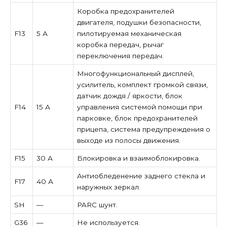
Коробка предохранителей
двигателя, подушки безопасности,
F13
5 А
пилотируемая механическая
коробка передач, рычаг
переключения передач.
Многофункциональный дисплей,
усилитель, комплект громкой связи,
датчик дождя / яркости, блок
F14
15 А
управления системой помощи при
парковке, блок предохранителей
прицепа, система предупреждения о
выходе из полосы движения.
F15
30 А
Блокировка и взаимоблокировка.
Антиобледенение заднего стекла и
F17
40 А
наружных зеркал.
SH
—
PARC шунт.
G36
—
Не используется.