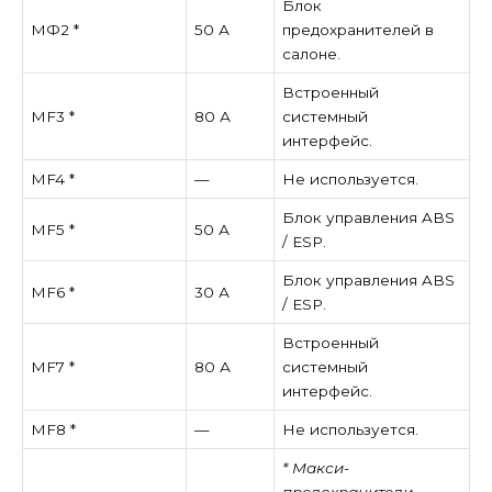
Блок
МФ2 *
50 А
предохранителей в
салоне.
Встроенный
MF3 *
80 А
системный
интерфейс.
MF4 *
—
Не используется.
Блок управления ABS
MF5 *
50 А
/ ESP.
Блок управления ABS
MF6 *
30 А
/ ESP.
Встроенный
MF7 *
80 А
системный
интерфейс.
MF8 *
—
Не используется.
* Макси-