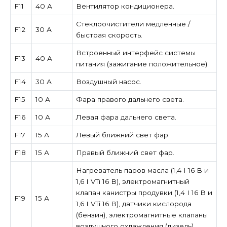
F11
40 А
Вентилятор кондиционера.
Стеклоочистители медленные /
F12
30 А
быстрая скорость.
Встроенный интерфейс системы
F13
40 А
питания (зажигание положительное).
F14
30 А
Воздушный насос.
F15
10 А
Фара правого дальнего света.
F16
10 А
Левая фара дальнего света.
F17
15 А
Левый ближний свет фар.
F18
15 А
Правый ближний свет фар.
Нагреватель паров масла (1,4 I 16 В и
1,6 I VTi 16 В), электромагнитный
клапан канистры продувки (1,4 I 16 В и
F19
15 А
1,6 I VTi 16 В), датчики кислорода
(бензин), электромагнитные клапаны
воздушного охлаждения (дизель).