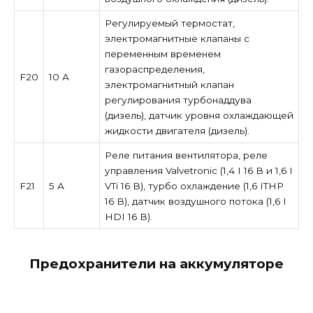
Регулируемый термостат,
электромагнитные клапаны с
переменным временем
газораспределения,
F20
10 А
электромагнитный клапан
регулирования турбонаддува
(дизель), датчик уровня охлаждающей
жидкости двигателя (дизель).
Реле питания вентилятора, реле
управления Valvetronic (1,4 I 16 В и 1,6 I
F21
5 А
VTi 16 В), турбо охлаждение (1,6 ITHP
16 В), датчик воздушного потока (1,6 I
HDI 16 В).
Предохранители на аккумуляторе