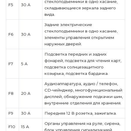
стеклоподъемники в одно касание,
F5
30 А
складывающиеся зеркала заднего
вида.
Задние электрические
стеклоподъемники в одно касание,
F6
30 А
элементы управления открытием
наружных дверей.
Подсветка передних и задних
фонарей, подсветка для чтения карт,
F7
5 А
подсветка солнцезащитного
козырька, подсветка бардачка.
Аудиоаппаратура, аудио / телефон,
CD-чейнджер, многофункциональный
F8
20 А
дисплей, обнаружение подкачки шин,
внутренние отделения для хранения.
F9
30 А
Передняя 12 В розетка, зажигалка.
Органы управления на руле, сирена,
F10
15 А
блок управления сигнализацией.