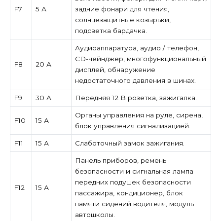
F7
5 А
задние фонари для чтения,
солнцезащитные козырьки,
подсветка бардачка.
Аудиоаппаратура, аудио / телефон,
CD-чейнджер, многофункциональный
F8
20 А
дисплей, обнаружение
недостаточного давления в шинах.
F9
30 А
Передняя 12 В розетка, зажигалка.
Органы управления на руле, сирена,
F10
15 А
блок управления сигнализацией.
F11
15 А
Слаботочный замок зажигания.
Панель приборов, ремень
безопасности и сигнальная лампа
передних подушек безопасности
F12
15 А
пассажира, кондиционер, блок
памяти сидений водителя, модуль
автошколы.