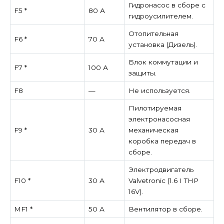
Гидронасос в сборе с
F5 *
80 А
гидроусилителем.
Отопительная
F6 *
70 А
установка (Дизель).
Блок коммутации и
F7 *
100 А
защиты.
F8
—
Не используется.
Пилотируемая
электронасосная
F9 *
30 А
механическая
коробка передач в
сборе.
Электродвигатель
F10 *
30 А
Valvetronic (1.6 I THP
16V).
MF1 *
50 А
Вентилятор в сборе.