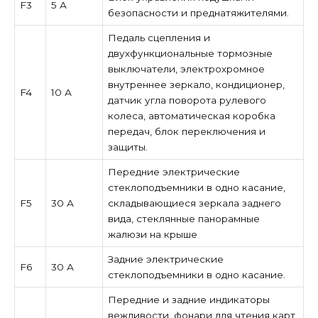
F3
5 А
безопасности и преднатяжителями.
Педаль сцепления и
двухфункциональные тормозные
выключатели, электрохромное
внутреннее зеркало, кондиционер,
F4
10 А
датчик угла поворота рулевого
колеса, автоматическая коробка
передач, блок переключения и
защиты.
Передние электрические
стеклоподъемники в одно касание,
F5
30 А
складывающиеся зеркала заднего
вида, стеклянные панорамные
жалюзи на крыше
Задние электрические
F6
30 А
стеклоподъемники в одно касание.
Передние и задние индикаторы
вежливости, фонари для чтения карт,