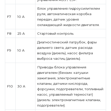
Блок управления гидроусилителем
руля, автоматическая коробка
F7
10 А
передач, датчик уровня
охлаждающей жидкости двигателя.
F8
25 А
Стартовый контроль.
Диагностический патрубок, фары
дальнего света, датчик расхода
F9
10 А
воздуха (дизель), насос фильтра
выброса частиц (дизель).
Приводы блока управления
двигателем (бензин: катушки
зажигания, электромагнитные
клапаны, датчики кислорода,
F10
30 А
форсунки, подогреватели, топливный
насос, управляемый термостат)
(дизель: электромагнитные клапаны,
подогреватели).