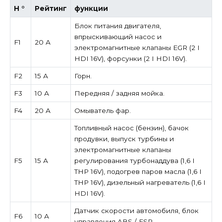
Н °
Рейтинг
функции
Блок питания двигателя,
впрыскивающий насос и
F1
20 А
электромагнитные клапаны EGR (2 I
HDI 16V), форсунки (2 I HDI 16V).
F2
15 А
Горн.
F3
10 А
Передняя / задняя мойка.
F4
20 А
Омыватель фар.
Топливный насос (бензин), бачок
продувки, выпуск турбины и
электромагнитные клапаны
F5
15 А
регулирования турбонаддува (1,6 I
THP 16V), подогрев паров масла (1,6 I
THP 16V), дизельный нагреватель (1,6 I
HDI 16V).
Датчик скорости автомобиля, блок
F6
10 А
управления ABS / ESP.