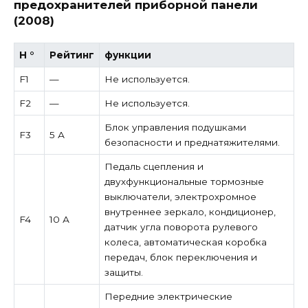
предохранителей приборной панели
(2008)
Н °
Рейтинг
функции
F1
—
Не используется.
F2
—
Не используется.
Блок управления подушками
F3
5 А
безопасности и преднатяжителями.
Педаль сцепления и
двухфункциональные тормозные
выключатели, электрохромное
внутреннее зеркало, кондиционер,
F4
10 А
датчик угла поворота рулевого
колеса, автоматическая коробка
передач, блок переключения и
защиты.
Передние электрические