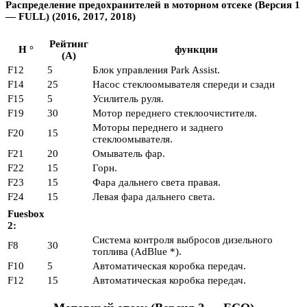
Распределение предохранителей в моторном отсеке (Версия 1
— FULL) (2016, 2017, 2018)
Рейтинг
Н °
функции
(А)
F12
5
Блок управления Park Assist.
F14
25
Насос стеклоомывателя спереди и сзади
F15
5
Усилитель руля.
F19
30
Мотор переднего стеклоочистителя.
Моторы переднего и заднего
F20
15
стеклоомывателя.
F21
20
Омыватель фар.
F22
15
Горн.
F23
15
Фара дальнего света правая.
F24
15
Левая фара дальнего света.
Fuesbox
2:
Система контроля выбросов дизельного
F8
30
топлива (AdBlue *).
F10
5
Автоматическая коробка передач.
F12
15
Автоматическая коробка передач.