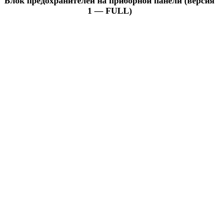
Блок предохранителей на приборной панели (версия
1 — FULL)