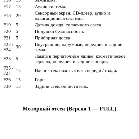
F16
15
Зажигалка.
F17
15
Аудио система.
Сенсорный экран, CD-плеер, аудио и
F18
20
навигационная система.
F19
5
Датчик дождя, солнечного света.
F20
5
Подушки безопасности.
F21
5
Приборная доска.
F22 /
Внутренние, наружные, передние и задние
30
F24
замки.
Лампа в перчаточном ящике, косметическое
F23
5
зеркало, передние и задние фонари.
F25 /
15
Насос стеклоомывателя спереди / сзади.
F27
F26
15
Горн.
F30
15
Задний стеклоочиститель.
Моторный отсек (Версия 1 — FULL)