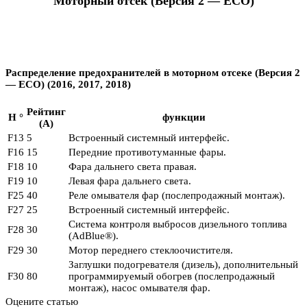
Моторный отсек (Версия 2 — ECO)
Распределение предохранителей в моторном отсеке (Версия 2
— ECO) (2016, 2017, 2018)
Рейтинг
Н °
функции
(А)
F13
5
Встроенный системный интерфейс.
F16
15
Передние противотуманные фары.
F18
10
Фара дальнего света правая.
F19
10
Левая фара дальнего света.
F25
40
Реле омывателя фар (послепродажный монтаж).
F27
25
Встроенный системный интерфейс.
Система контроля выбросов дизельного топлива
F28
30
(AdBlue®).
F29
30
Мотор переднего стеклоочистителя.
Заглушки подогревателя (дизель), дополнительный
F30
80
программируемый обогрев (послепродажный
монтаж), насос омывателя фар.
Оцените статью