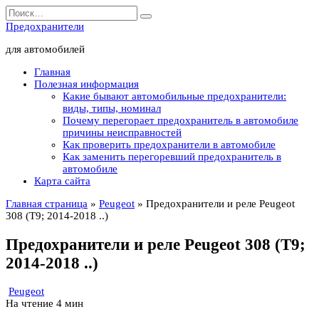
Перейти
Search
к
for:
Предохранители
содержанию
для автомобилей
Главная
Полезная информация
Какие бывают автомобильные предохранители:
виды, типы, номинал
Почему перегорает предохранитель в автомобиле
причины неисправностей
Как проверить предохранители в автомобиле
Как заменить перегоревший предохранитель в
автомобиле
Карта сайта
Главная страница
»
Peugeot
»
Предохранители и реле Peugeot
308 (T9; 2014-2018 ..)
Предохранители и реле Peugeot 308 (T9;
2014-2018 ..)
Peugeot
На чтение
4 мин