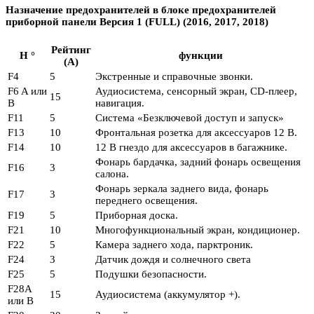
Назначение предохранителей в блоке предохранителей
приборной панели Версия 1 (FULL) (2016, 2017, 2018)
Рейтинг
Н °
функции
(А)
F4
5
Экстренные и справочные звонки.
F6 A или
Аудиосистема, сенсорный экран, CD-плеер,
15
B
навигация.
F11
5
Система «Безключевой доступ и запуск»
F13
10
Фронтальная розетка для аксессуаров 12 В.
F14
10
12 В гнездо для аксессуаров в багажнике.
Фонарь бардачка, задний фонарь освещения
F16
3
салона.
Фонарь зеркала заднего вида, фонарь
F17
3
переднего освещения.
F19
5
Приборная доска.
F21
10
Многофункциональный экран, кондиционер.
F22
5
Камера заднего хода, парктроник.
F24
3
Датчик дождя и солнечного света
F25
5
Подушки безопасности.
F28A
15
Аудиосистема (аккумулятор +).
или B