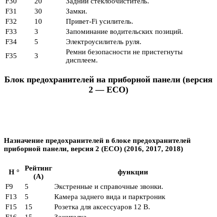
F30
20
Задний стеклоочиститель.
F31
30
Замки.
F32
10
Привет-Fi усилитель.
F33
3
Запоминание водительских позиций.
F34
5
Электроусилитель руля.
Ремни безопасности не пристегнуты
F35
3
дисплеем.
Блок предохранителей на приборной панели (версия
2 — ECO)
Назначение предохранителей в блоке предохранителей
приборной панели, версия 2 (ECO) (2016, 2017, 2018)
Рейтинг
Н °
функции
(А)
F9
5
Экстренные и справочные звонки.
F13
5
Камера заднего вида и парктроник
F15
15
Розетка для аксессуаров 12 В.