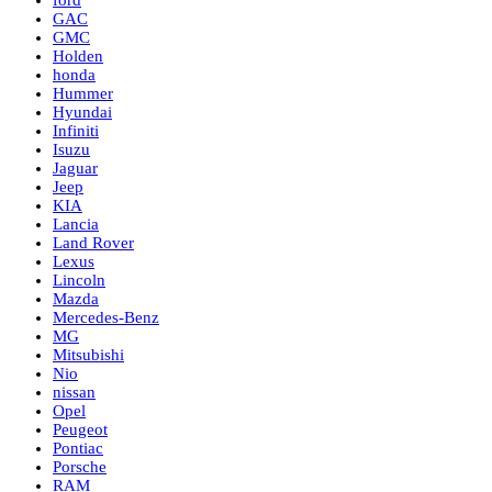
ford
GAC
GMC
Holden
honda
Hummer
Hyundai
Infiniti
Isuzu
Jaguar
Jeep
KIA
Lancia
Land Rover
Lexus
Lincoln
Mazda
Mercedes-Benz
MG
Mitsubishi
Nio
nissan
Opel
Peugeot
Pontiac
Porsche
RAM