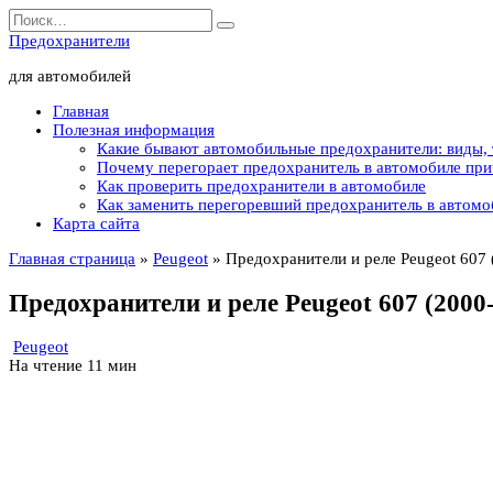
Перейти
Search
к
for:
Предохранители
содержанию
для автомобилей
Главная
Полезная информация
Какие бывают автомобильные предохранители: виды,
Почему перегорает предохранитель в автомобиле пр
Как проверить предохранители в автомобиле
Как заменить перегоревший предохранитель в автомо
Карта сайта
Главная страница
»
Peugeot
»
Предохранители и реле Peugeot 607 
Предохранители и реле Peugeot 607 (2000
Peugeot
На чтение
11 мин