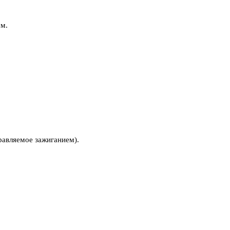
ом.
правляемое зажиганием).