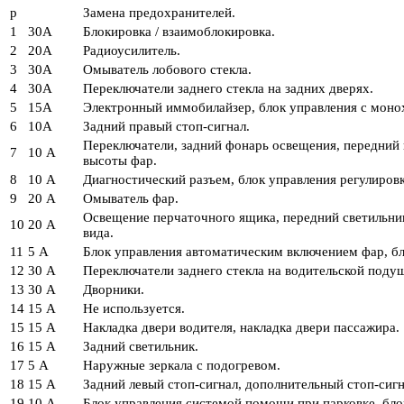
р
Замена предохранителей.
1
30А
Блокировка / взаимоблокировка.
2
20А
Радиоусилитель.
3
30А
Омыватель лобового стекла.
4
30А
Переключатели заднего стекла на задних дверях.
5
15А
Электронный иммобилайзер, блок управления с монох
6
10А
Задний правый стоп-сигнал.
Переключатели, задний фонарь освещения, передний 
7
10 А
высоты фар.
8
10 А
Диагностический разъем, блок управления регулиров
9
20 А
Омыватель фар.
Освещение перчаточного ящика, передний светильник
10
20 А
вида.
11
5 А
Блок управления автоматическим включением фар, бл
12
30 А
Переключатели заднего стекла на водительской подуш
13
30 А
Дворники.
14
15 А
Не используется.
15
15 А
Накладка двери водителя, накладка двери пассажира.
16
15 А
Задний светильник.
17
5 А
Наружные зеркала с подогревом.
18
15 А
Задний левый стоп-сигнал, дополнительный стоп-сигн
19
10 А
Блок управления системой помощи при парковке, бло