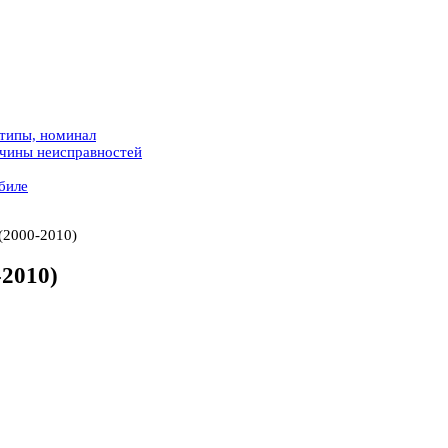
 типы, номинал
ичины неисправностей
биле
(2000-2010)
-2010)