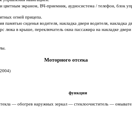
 цветным экраном, ВЧ-приемник, аудиосистема / телефон, блок уп
ритных огней прицепа.
ия памятью сиденья водителя, накладка двери водителя, накладка д
рс люка в крыше, переключатель окна пассажира на накладке двери
лы.
Моторного отсека
функции
стекла — обогрев наружных зеркал — стеклоочиститель — омывател