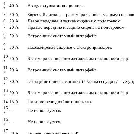
4
40 А
Воздуходувка кондиционера.
*
5
20 А
Звуковой сигнал — реле управления звуковым сигнал
6
20 А
Левое переднее и заднее сиденья с подогревом.
7
20 А
Правые передние и задние сиденья с подогревом.
8
70 А
Встроенный системный интерфейс.
*
9
30 А
Пассажирское сиденье с электроприводом.
*
10
20 А
Блок управления автоматическим освещением фар.
*
11
70 А
Встроенный системный интерфейс.
*
12
70 А
Электропитание зажигания (+ ve аксессуары / + ve у
*
13
20 А
Блок управления автоматическим освещением фар.
*
14
15 А
Питание реле двойного впрыска.
15
—
Не используется.
*
16
—
Не используется.
*
17
30 А
Гидравлический блок ESP.