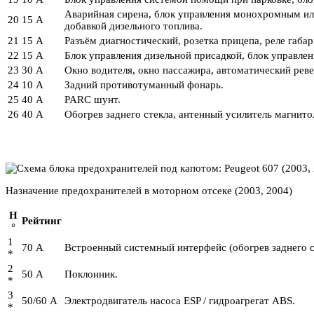
Аварийная сирена, блок управления монохромным или
20
15 А
добавкой дизельного топлива.
21
15 А
Разъём диагностический, розетка прицепа, реле габа
22
15 А
Блок управления дизельной присадкой, блок управлен
23
30 А
Окно водителя, окно пассажира, автоматический реве
24
10 А
Задний противотуманный фонарь.
25
40 А
PARC шунт.
26
40 А
Обогрев заднего стекла, антенный усилитель магнито
Назначение предохранителей в моторном отсеке (2003, 2004)
Н
Рейтинг
°
1
70 А
Встроенный системный интерфейс (обогрев заднего 
*
2
50 А
Поклонник.
*
3
50/60 А
Электродвигатель насоса ESP / гидроагрегат ABS.
*