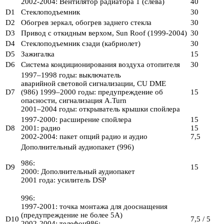
2002-2004: Вентилятор радиатора 1 (слева)
40
D1
Стеклоподъемник
30
D2
Обогрев зеркал, обогрев заднего стекла
30
D3
Привод с откидным верхом, Sun Roof (1999-2004)
30
D4
Стеклоподъемник сзади (кабриолет)
30
D5
Зажигалка
15
D6
Система кондиционирования воздуха отопителя
30
1997–1998 годы: выключатель
аварийной световой сигнализации, CU DME
D7
(986) 1999–2000 годы: предупреждение об
15
опасности, сигнализация A.Turn
2001–2004 годы: открыватель крышки спойлера
1997-2000: расширение спойлера
15
D8
2001: радио
15
2002-2004: пакет опций радио и аудио
7,5
Дополнительный аудиопакет (996)
986:
D9
15
2000: Дополнительный аудиопакет
2001 года: усилитель DSP
996:
1997-2001: точка монтажа для дооснащения
(предупреждение не более 5А)
D10
7,5 / 5
2002-2004: телефон986: