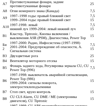
Противотуманные фонари, задние
A7
25
противотуманные фонари
A8
Огни номерного знака (Канада)
7,5
1997–1998 годы: правый ближний свет
7,5
A9
1999–2004 годы: правый ближний свет
15
1997-1998: левый
7,5
A10
нижний луч 1999-2004: левый нижний луч
15
Кластер, Tiptronic, Кнопка включения /
B1
15
выключения ASR (PSM), Диагностика, Power Top
1997-2000: Радио, Инфосистема (1997-1998)
Би
7,5
2001-2004: Предупреждение об опасности, А.
2
15
Сигнальная система
B3
Двухцветные рога
25
B4
Вентилятор моторного отсека
15
Фонарь заднего хода, Регулировка зеркала CU, CU
B5
7,5
Power Top (996)
1997-1998: выключатель аварийной сигнализации,
Power Top (986)
B6
15
1999-2004: сигналы поворота,
электростеклоподъемники
B7
Стоп свет, круиз контроль
15
CU CLS Alarm, CU DME / ME (электроника
B8
15
двигателя), CU Tiptronic
1997-1998: CU ABS противобуксовочная система