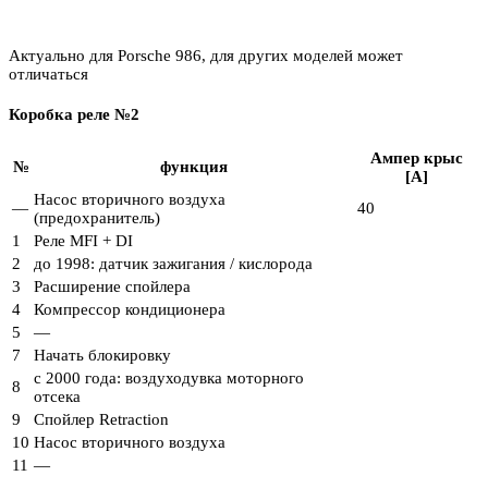
Актуально для Porsche 986, для других моделей может
отличаться
Коробка реле №2
Ампер крыс
№
функция
[A]
Насос вторичного воздуха
—
40
(предохранитель)
1
Реле MFI + DI
2
до 1998: датчик зажигания / кислорода
3
Расширение спойлера
4
Компрессор кондиционера
5
—
7
Начать блокировку
с 2000 года: воздуходувка моторного
8
отсека
9
Спойлер Retraction
10
Насос вторичного воздуха
11
—