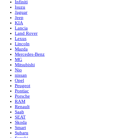
Infiniti
Isuzu
Jaguar
Jeep
KIA
Lancia
Land Rover
Lexus
Lincoln
Mazda
Mercedes-Benz
MG
Mitsubishi
Nio
nissan
Opel
Peugeot
Pontiac
Porsche
RAM
Renault
Saab
SEAT
Skoda
Smart
Subaru
Suzuki