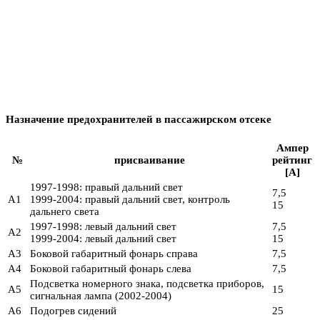
Назначение предохранителей в пассажирском отсеке
Ампер
№
присваивание
рейтинг
[A]
1997-1998: правый дальний свет
7,5
A1
1999-2004: правый дальний свет, контроль
15
дальнего света
1997-1998: левый дальний свет
7,5
A2
1999-2004: левый дальний свет
15
A3
Боковой габаритный фонарь справа
7,5
A4
Боковой габаритный фонарь слева
7,5
Подсветка номерного знака, подсветка приборов,
A5
15
сигнальная лампа (2002-2004)
A6
Подогрев сидений
25