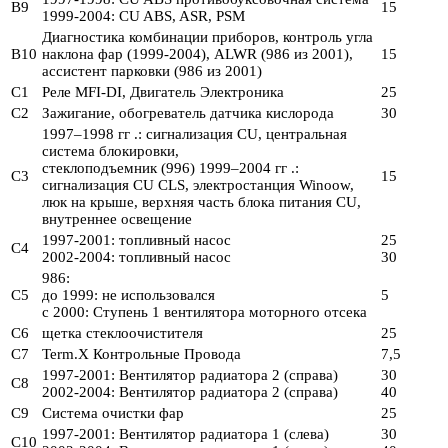
B9
15
1999-2004: CU ABS, ASR, PSM
Диагностика комбинации приборов, контроль угла
B10
наклона фар (1999-2004), ALWR (986 из 2001),
15
ассистент парковки (986 из 2001)
С1
Реле MFI-DI, Двигатель Электроника
25
С2
Зажигание, обогреватель датчика кислорода
30
1997–1998 гг .: сигнализация CU, центральная
система блокировки,
стеклоподъемник (996) 1999–2004 гг .:
C3
15
сигнализация CU CLS, электростанция Winoow,
люк на крыше, верхняя часть блока питания CU,
внутреннее освещение
1997-2001: топливный насос
25
C4
2002-2004: топливный насос
30
986:
C5
до 1999: не использовался
5
с 2000: Ступень 1 вентилятора моторного отсека
C6
щетка стеклоочистителя
25
C7
Term.X Контрольные Провода
7,5
1997-2001: Вентилятор радиатора 2 (справа)
30
C8
2002-2004: Вентилятор радиатора 2 (справа)
40
C9
Система очистки фар
25
1997-2001: Вентилятор радиатора 1 (слева)
30
С10