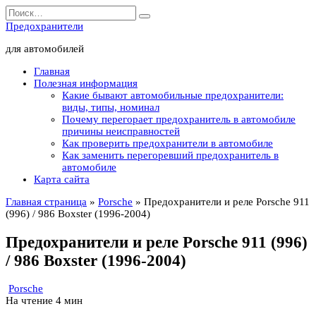
Перейти
Search
к
for:
Предохранители
содержанию
для автомобилей
Главная
Полезная информация
Какие бывают автомобильные предохранители:
виды, типы, номинал
Почему перегорает предохранитель в автомобиле
причины неисправностей
Как проверить предохранители в автомобиле
Как заменить перегоревший предохранитель в
автомобиле
Карта сайта
Главная страница
»
Porsche
»
Предохранители и реле Porsche 911
(996) / 986 Boxster (1996-2004)
Предохранители и реле Porsche 911 (996)
/ 986 Boxster (1996-2004)
Porsche
На чтение
4 мин