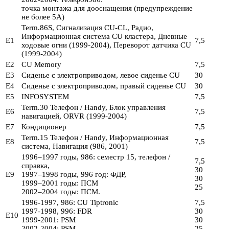
точка монтажа для дооснащения (предупреждение
не более 5А)
Term.86S, Сигнализация CU-CL, Радио,
Информационная система CU кластера, Дневные
E1
7,5
ходовые огни (1999-2004), Переворот датчика CU
(1999-2004)
E2
CU Memory
7,5
E3
Сиденье с электроприводом, левое сиденье CU
30
E4
Сиденье с электроприводом, правый сиденье CU
30
E5
INFOSYSTEM
7,5
Term.30 Телефон / Handy, Блок управления
E6
7,5
навигацией, ORVR (1999-2004)
E7
Кондиционер
7,5
Term.15 Телефон / Handy, Информационная
E8
7,5
система, Навигация (986, 2001)
1996–1997 годы, 986: семестр 15, телефон /
7,5
справка,
30
E9
1997–1998 годы, 996 год: ФДР,
30
1999–2001 годы: ПСМ
25
2002–2004 годы: ПСМ.
1996-1997, 986: CU Tiptronic
7,5
1997-1998, 996: FDR
30
E10
1999-2001: PSM
30
2002-2004: PSM
25