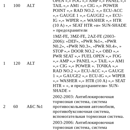
OPEN »,« FOG »,« AMP »,« PANEL »,«
1
100
ALT
TAIL »,« AM1 »,« CIG »,« POWER
POINT »,« RAD NO.2. »,« ECU-ACC
»,« GAUGE 1 »,« GAUGE2 »,« ECU-
IG »,« WIPER »,« WASHER »,« HTR
(10 A) »,« SEAT HTR »и« SUN-SHADE
» предохранители
1MZ-FE, 3MZ-FE, 2AZ-FE (2003-
2006): «DEF», «PWR №1», «PWR
N0.2», «PWR N0.3», «PWR N0.4», »
STOP »,« DOOR NO.2 »,« OBD »,«
PWR SEAT »,« FUEL OPEN »,« FOG
»,« AMP »,« PANEL »,« TAIL »,« AM1
1
120
ALT
»,« CIG »,« POWER ». ТОЧКА »,«
RAD NO.2 »,« ECU-ACC »,« GAUGE
1 »,« GAUGE2 »,« ECU-IG »,« WIPER
»,« WASHER »,« HTR (10 A) »,« SEAT
HTR » «, и предохранители» SUN-
SHADE «
2002-2003: Антиблокировочная
тормозная система, система
2
60
АБС №1
противоскольжения автомобиля,
противобуксовочная система,
вспомогательная тормозная система.
2003-2006: Антиблокировочная
тормозная система, система