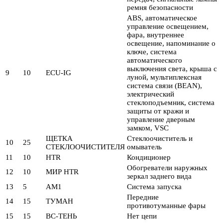
ремня безопасности
ABS, автоматическое
управление освещением,
фара, внутреннее
освещение, напоминание о
ключе, система
автоматического
выключения света, крыша с
9
10
ECU-IG
луной, мультиплексная
система связи (BEAN),
электрический
стеклоподъемник, система
защиты от кражи и
управление дверным
замком, VSC
ЩЕТКА
Стеклоочиститель и
10
25
СТЕКЛООЧИСТИТЕЛЯ
омыватель
11
10
HTR
Кондиционер
Обогреватели наружных
12
10
МИР HTR
зеркал заднего вида
13
5
AM1
Система запуска
Передние
14
15
ТУМАН
противотуманные фары
15
15
ВС-ТЕНЬ
Нет цепи