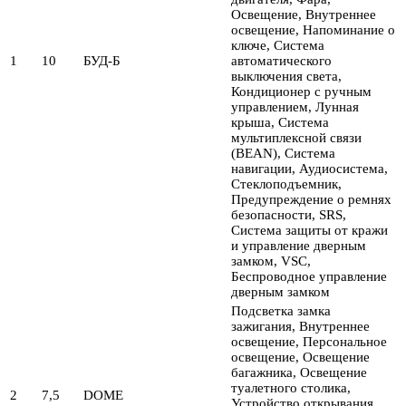
Освещение, Внутреннее
освещение, Напоминание о
ключе, Система
1
10
БУД-Б
автоматического
выключения света,
Кондиционер с ручным
управлением, Лунная
крыша, Система
мультиплексной связи
(BEAN), Система
навигации, Аудиосистема,
Стеклоподъемник,
Предупреждение о ремнях
безопасности, SRS,
Система защиты от кражи
и управление дверным
замком, VSC,
Беспроводное управление
дверным замком
Подсветка замка
зажигания, Внутреннее
освещение, Персональное
освещение, Освещение
багажника, Освещение
туалетного столика,
2
7,5
DOME
Устройство открывания