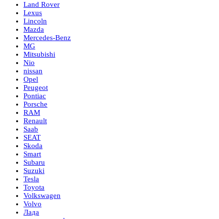
Land Rover
Lexus
Lincoln
Mazda
Mercedes-Benz
MG
Mitsubishi
Nio
nissan
Opel
Peugeot
Pontiac
Porsche
RAM
Renault
Saab
SEAT
Skoda
Smart
Subaru
Suzuki
Tesla
Toyota
Volkswagen
Volvo
Лада