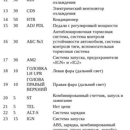
охлаждения
Электрический вентилятор
13
30
CDS
охлаждения
14
50
HTR
Кондиционер
15
30
ADJ PDL
Педали с регулировкой мощности
Антиблокировочная тормозная
система, система контроля
16
30
АБС №3
устойчивости автомобиля, система
контроля тяги, вспомогательная
тормозная система
Система запуска, предохранители
17
30
AM2
«IGN» и «IG2»
ГОЛОВКА
18
10
Левая фара (дальний свет)
LH UPR
ГОЛОВА
19
10
ПРАВЫЙ
Правая фара (дальний свет)
ВЕРХНИЙ
Комбинированный счетчик, запуск и
20
5
ST
зажигание
21
5
TEL
Нет цепи
22
5
ALT-S
Система зарядки
23
15
IGN
Система запуска
ABS, зарядка, комбинированный
счетчик, круиз-контроль, коробка