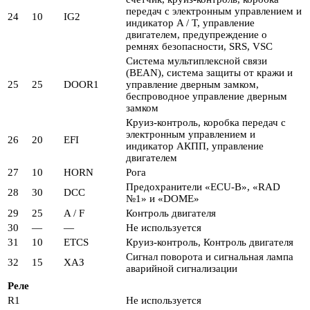
передач с электронным управлением и
24
10
IG2
индикатор A / T, управление
двигателем, предупреждение о
ремнях безопасности, SRS, VSC
Система мультиплексной связи
(BEAN), система защиты от кражи и
25
25
DOOR1
управление дверным замком,
беспроводное управление дверным
замком
Круиз-контроль, коробка передач с
электронным управлением и
26
20
EFI
индикатор АКПП, управление
двигателем
27
10
HORN
Рога
Предохранители «ECU-B», «RAD
28
30
DCC
№1» и «DOME»
29
25
A / F
Контроль двигателя
30
—
—
Не используется
31
10
ETCS
Круиз-контроль, Контроль двигателя
Сигнал поворота и сигнальная лампа
32
15
ХАЗ
аварийной сигнализации
Реле
R1
Не используется