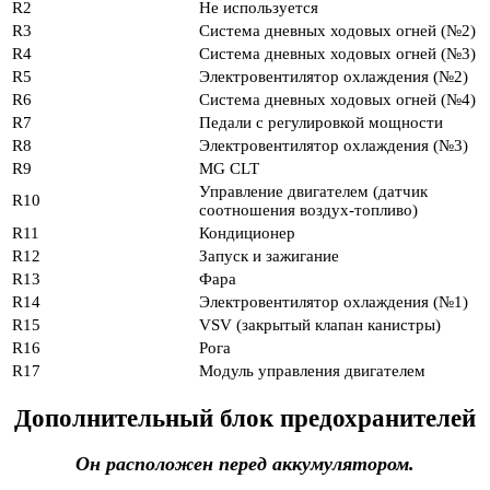
R2
Не используется
R3
Система дневных ходовых огней (№2)
R4
Система дневных ходовых огней (№3)
R5
Электровентилятор охлаждения (№2)
R6
Система дневных ходовых огней (№4)
R7
Педали с регулировкой мощности
R8
Электровентилятор охлаждения (№3)
R9
MG CLT
Управление двигателем (датчик
R10
соотношения воздух-топливо)
R11
Кондиционер
R12
Запуск и зажигание
R13
Фара
R14
Электровентилятор охлаждения (№1)
R15
VSV (закрытый клапан канистры)
R16
Рога
R17
Модуль управления двигателем
Дополнительный блок предохранителей
Он расположен перед аккумулятором.