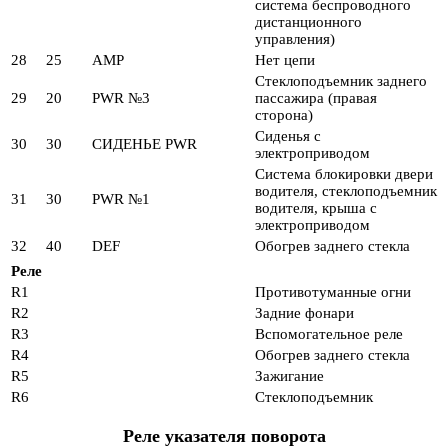
система беспроводного
дистанционного
управления)
28
25
AMP
Нет цепи
Стеклоподъемник заднего
29
20
PWR №3
пассажира (правая
сторона)
Сиденья с
30
30
СИДЕНЬЕ PWR
электроприводом
Система блокировки двери
водителя, стеклоподъемник
31
30
PWR №1
водителя, крыша с
электроприводом
32
40
DEF
Обогрев заднего стекла
Реле
R1
Противотуманные огни
R2
Задние фонари
R3
Вспомогательное реле
R4
Обогрев заднего стекла
R5
Зажигание
R6
Стеклоподъемник
Реле указателя поворота