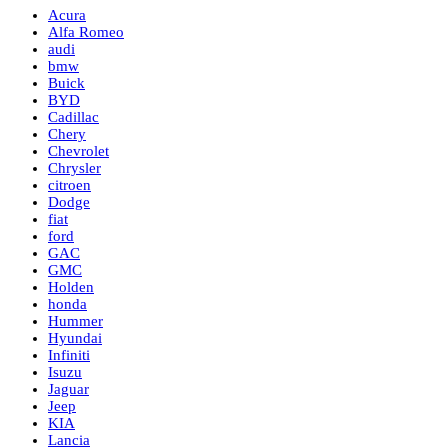
Acura
Alfa Romeo
audi
bmw
Buick
BYD
Cadillac
Chery
Chevrolet
Chrysler
citroen
Dodge
fiat
ford
GAC
GMC
Holden
honda
Hummer
Hyundai
Infiniti
Isuzu
Jaguar
Jeep
KIA
Lancia