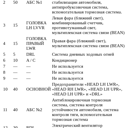
2
50
АБС №1
стабилизации автомобиля,
антипробуксовочная система,
вспомогательная тормозная система.
Левая фара (ближний свет),
ГОЛОВКА
комбинированный счетчик,
3
15
LH LVVR
противотуманный свет,
мультиплексная система связи (BEAN)
ГОЛОВКА
Правая фара (ближний свет),
4
15
ПРАВЫЙ
мультиплексная система связи (BEAN)
LWR
5
5
DRL
Система дневных ходовых огней
6
10
A / C
Кондиционер
7
—
—
Не используется
8
—
—
Не используется
9
—
—
Не используется
Предохранители «HEAD LH LWR»,
10
40
ОСНОВНОЙ
«HEAD RH LWR», «HEAD LH UPR»,
«HEAD LH UPR» и «DRL»
Антиблокировочная тормозная
система, система контроля
11
40
АБС №2
устойчивости автомобиля, система
контроля тяги, вспомогательная
тормозная система
Электрический вентилятор
12
30
RDI