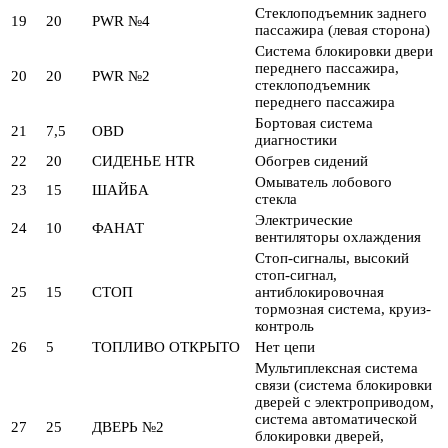
Стеклоподъемник заднего
19
20
PWR №4
пассажира (левая сторона)
Система блокировки двери
переднего пассажира,
20
20
PWR №2
стеклоподъемник
переднего пассажира
Бортовая система
21
7,5
OBD
диагностики
22
20
СИДЕНЬЕ HTR
Обогрев сидений
Омыватель лобового
23
15
ШАЙБА
стекла
Электрические
24
10
ФАНАТ
вентиляторы охлаждения
Стоп-сигналы, высокий
стоп-сигнал,
25
15
СТОП
антиблокировочная
тормозная система, круиз-
контроль
26
5
ТОПЛИВО ОТКРЫТО
Нет цепи
Мультиплексная система
связи (система блокировки
дверей с электроприводом,
система автоматической
27
25
ДВЕРЬ №2
блокировки дверей,