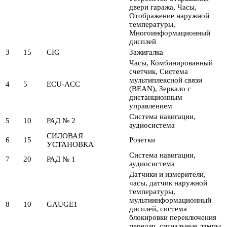
двери гаража, Часы,
Отображение наружной
температуры,
Многоинформационный
дисплей
3
15
CIG
Зажигалка
Часы, Комбинированный
счетчик, Система
мультиплексной связи
4
5
ECU-ACC
(BEAN), Зеркало с
дистанционным
управлением
Система навигации,
5
10
РАД № 2
аудиосистема
СИЛОВАЯ
6
15
Розетки
УСТАНОВКА
Система навигации,
7
20
РАД № 1
аудиосистема
Датчики и измерители,
часы, датчик наружной
температуры,
мультиинформационный
8
10
GAUGE1
дисплей, система
блокировки переключения
передач, сигнальные лампы