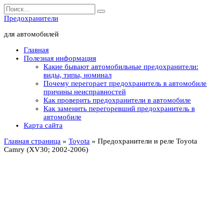
Перейти
Search
к
for:
Предохранители
содержанию
для автомобилей
Главная
Полезная информация
Какие бывают автомобильные предохранители:
виды, типы, номинал
Почему перегорает предохранитель в автомобиле
причины неисправностей
Как проверить предохранители в автомобиле
Как заменить перегоревший предохранитель в
автомобиле
Карта сайта
Главная страница
»
Toyota
»
Предохранители и реле Toyota
Camry (XV30; 2002-2006)