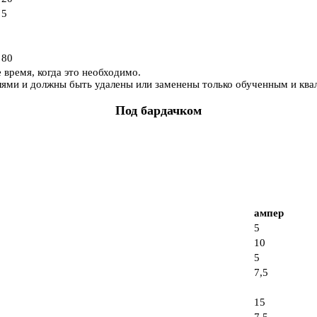
5
80
время, когда это необходимо.
телями и должны быть удалены или заменены только обученным и к
Под бардачком
ампер
5
10
5
7,5
15