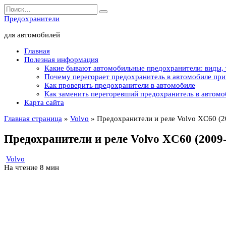
Перейти
Search
к
for:
Предохранители
содержанию
для автомобилей
Главная
Полезная информация
Какие бывают автомобильные предохранители: виды,
Почему перегорает предохранитель в автомобиле пр
Как проверить предохранители в автомобиле
Как заменить перегоревший предохранитель в автомо
Карта сайта
Главная страница
»
Volvo
»
Предохранители и реле Volvo XC60 (2
Предохранители и реле Volvo XC60 (2009
Volvo
На чтение
8 мин