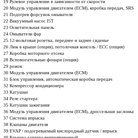
19
Рулевое управление в зависимости от скорости
20
Модуль управления двигателем (ECM), коробка передач, SRS
21
Подогрев форсунок омывателя
22
Вакуумный насос I5T
23
Осветительная панель
24
Омыватели фар
25
12-вольтовая розетка, переднее и заднее сиденье
26
Люк в крыше (опция), потолочная консоль / ECC (опция)
27
Коробка моторного отсека
28
Вспомогательные фонари (опция)
29
рожок
30
Модуль управления двигателем (ECM)
31
Блок управления, автоматическая коробка передач
32
Компрессор кондиционера
33
Катушки
34
Реле стартера
35
Катушки зажигания
36
Модуль управления двигателем (ECM), дроссельная заслонка
37
Система впрыска
38
Клапаны двигателя
39
EVAP / подогреваемый кислородный датчик / впрыск
40
Крышка картера вентиляционный