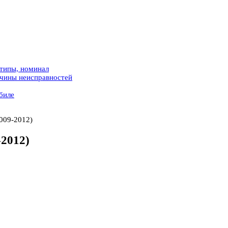
 типы, номинал
ичины неисправностей
биле
009-2012)
-2012)