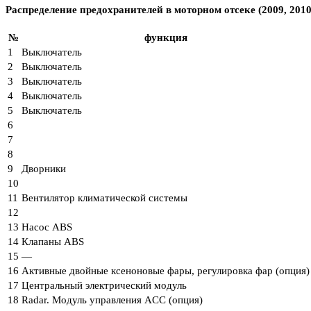
Распределение предохранителей в моторном отсеке (2009, 2010
№
функция
1
Выключатель
2
Выключатель
3
Выключатель
4
Выключатель
5
Выключатель
6
7
8
9
Дворники
10
11
Вентилятор климатической системы
12
13
Насос ABS
14
Клапаны ABS
15
—
16
Активные двойные ксеноновые фары, регулировка фар (опция)
17
Центральный электрический модуль
18
Radar. Модуль управления ACC (опция)