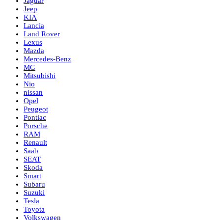
Jaguar
Jeep
KIA
Lancia
Land Rover
Lexus
Mazda
Mercedes-Benz
MG
Mitsubishi
Nio
nissan
Opel
Peugeot
Pontiac
Porsche
RAM
Renault
Saab
SEAT
Skoda
Smart
Subaru
Suzuki
Tesla
Toyota
Volkswagen