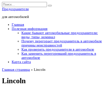
Перейти
Search
к
for:
Предохранители
содержанию
для автомобилей
Главная
Полезная информация
Какие бывают автомобильные предохранители:
виды, типы, номинал
Почему перегорает предохранитель в автомобиле
причины неисправностей
Как проверить предохранители в автомобиле
Как заменить перегоревший предохранитель в
автомобиле
Карта сайта
Главная страница
»
Lincoln
Lincoln