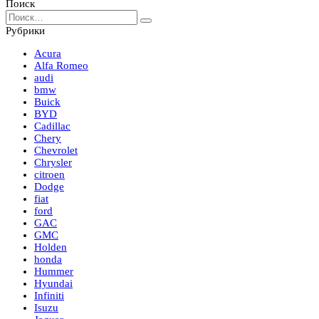
записей
Поиск
Search
for:
Рубрики
Acura
Alfa Romeo
audi
bmw
Buick
BYD
Cadillac
Chery
Chevrolet
Chrysler
citroen
Dodge
fiat
ford
GAC
GMC
Holden
honda
Hummer
Hyundai
Infiniti
Isuzu