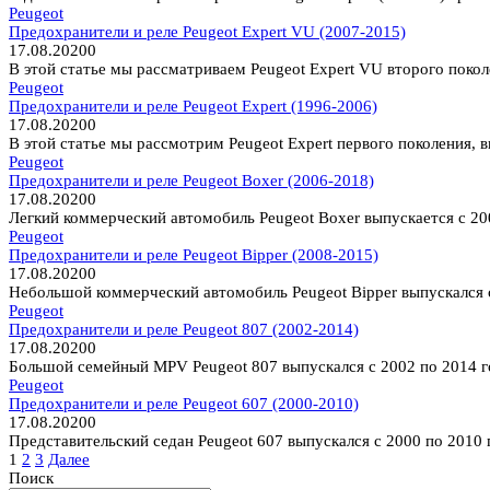
Peugeot
Предохранители и реле Peugeot Expert VU (2007-2015)
17.08.2020
0
В этой статье мы рассматриваем Peugeot Expert VU второго покол
Peugeot
Предохранители и реле Peugeot Expert (1996-2006)
17.08.2020
0
В этой статье мы рассмотрим Peugeot Expert первого поколения, 
Peugeot
Предохранители и реле Peugeot Boxer (2006-2018)
17.08.2020
0
Легкий коммерческий автомобиль Peugeot Boxer выпускается с 200
Peugeot
Предохранители и реле Peugeot Bipper (2008-2015)
17.08.2020
0
Небольшой коммерческий автомобиль Peugeot Bipper выпускался с 
Peugeot
Предохранители и реле Peugeot 807 (2002-2014)
17.08.2020
0
Большой семейный MPV Peugeot 807 выпускался с 2002 по 2014 год
Peugeot
Предохранители и реле Peugeot 607 (2000-2010)
17.08.2020
0
Представительский седан Peugeot 607 выпускался с 2000 по 2010 
Пагинация
1
2
3
Далее
записей
Поиск