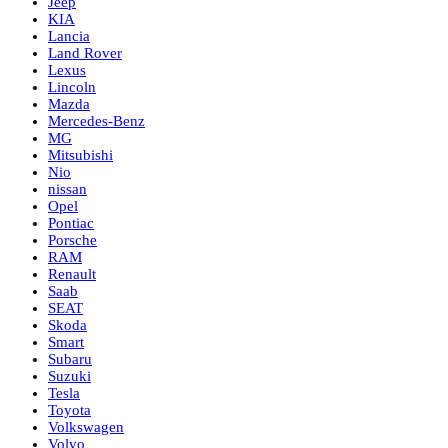
Jeep
KIA
Lancia
Land Rover
Lexus
Lincoln
Mazda
Mercedes-Benz
MG
Mitsubishi
Nio
nissan
Opel
Pontiac
Porsche
RAM
Renault
Saab
SEAT
Skoda
Smart
Subaru
Suzuki
Tesla
Toyota
Volkswagen
Volvo