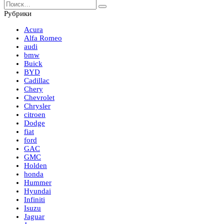
Search
for:
Рубрики
Acura
Alfa Romeo
audi
bmw
Buick
BYD
Cadillac
Chery
Chevrolet
Chrysler
citroen
Dodge
fiat
ford
GAC
GMC
Holden
honda
Hummer
Hyundai
Infiniti
Isuzu
Jaguar