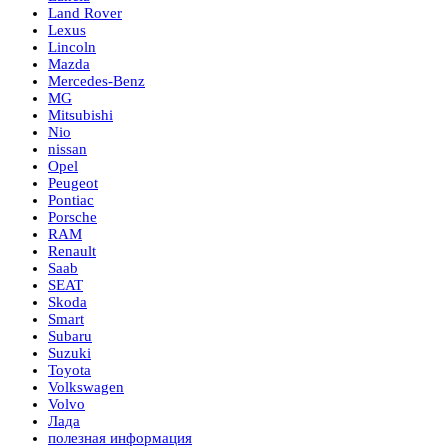
Land Rover
Lexus
Lincoln
Mazda
Mercedes-Benz
MG
Mitsubishi
Nio
nissan
Opel
Peugeot
Pontiac
Porsche
RAM
Renault
Saab
SEAT
Skoda
Smart
Subaru
Suzuki
Toyota
Volkswagen
Volvo
Лада
полезная информация