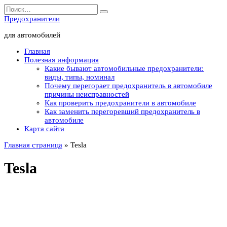
Перейти
Search
к
for:
Предохранители
содержанию
для автомобилей
Главная
Полезная информация
Какие бывают автомобильные предохранители:
виды, типы, номинал
Почему перегорает предохранитель в автомобиле
причины неисправностей
Как проверить предохранители в автомобиле
Как заменить перегоревший предохранитель в
автомобиле
Карта сайта
Главная страница
»
Tesla
Tesla