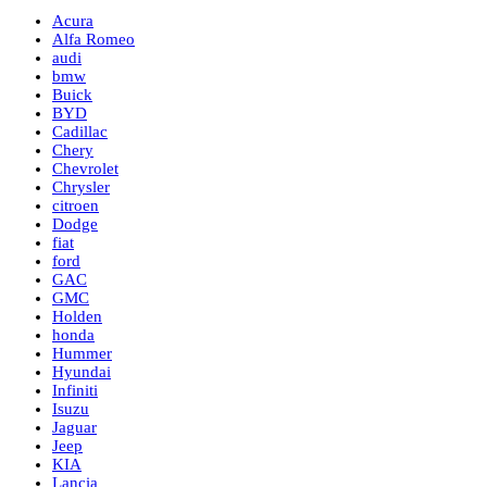
Acura
Alfa Romeo
audi
bmw
Buick
BYD
Cadillac
Chery
Chevrolet
Chrysler
citroen
Dodge
fiat
ford
GAC
GMC
Holden
honda
Hummer
Hyundai
Infiniti
Isuzu
Jaguar
Jeep
KIA
Lancia