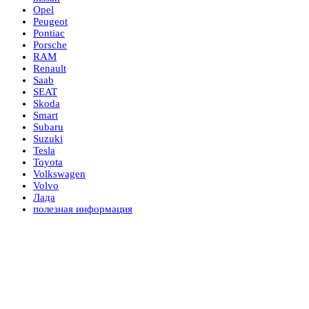
Opel
Peugeot
Pontiac
Porsche
RAM
Renault
Saab
SEAT
Skoda
Smart
Subaru
Suzuki
Tesla
Toyota
Volkswagen
Volvo
Лада
полезная информация