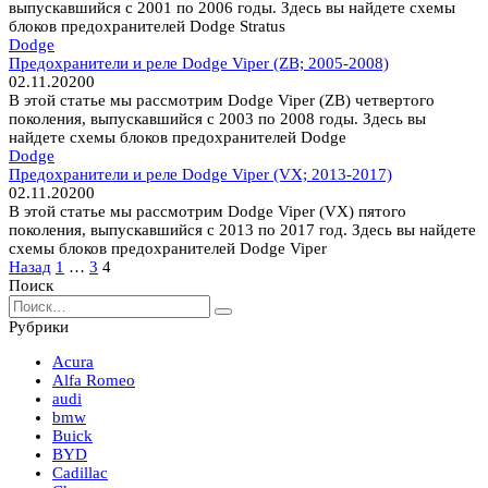
выпускавшийся с 2001 по 2006 годы. Здесь вы найдете схемы
блоков предохранителей Dodge Stratus
Dodge
Предохранители и реле Dodge Viper (ZB; 2005-2008)
02.11.2020
0
В этой статье мы рассмотрим Dodge Viper (ZB) четвертого
поколения, выпускавшийся с 2003 по 2008 годы. Здесь вы
найдете схемы блоков предохранителей Dodge
Dodge
Предохранители и реле Dodge Viper (VX; 2013-2017)
02.11.2020
0
В этой статье мы рассмотрим Dodge Viper (VX) пятого
поколения, выпускавшийся с 2013 по 2017 год. Здесь вы найдете
схемы блоков предохранителей Dodge Viper
Пагинация
Назад
1
…
3
4
записей
Поиск
Search
for:
Рубрики
Acura
Alfa Romeo
audi
bmw
Buick
BYD
Cadillac