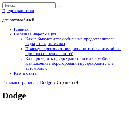
Перейти
Search
к
for:
Предохранители
содержанию
для автомобилей
Главная
Полезная информация
Какие бывают автомобильные предохранители:
виды, типы, номинал
Почему перегорает предохранитель в автомобиле
причины неисправностей
Как проверить предохранители в автомобиле
Как заменить перегоревший предохранитель в
автомобиле
Карта сайта
Главная страница
»
Dodge
»
Страница 4
Dodge