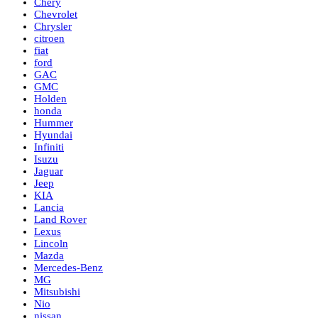
Chery
Chevrolet
Chrysler
citroen
fiat
ford
GAC
GMC
Holden
honda
Hummer
Hyundai
Infiniti
Isuzu
Jaguar
Jeep
KIA
Lancia
Land Rover
Lexus
Lincoln
Mazda
Mercedes-Benz
MG
Mitsubishi
Nio
nissan