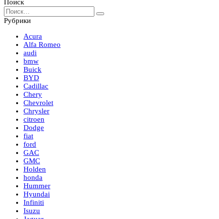
записей
Поиск
Search
for:
Рубрики
Acura
Alfa Romeo
audi
bmw
Buick
BYD
Cadillac
Chery
Chevrolet
Chrysler
citroen
Dodge
fiat
ford
GAC
GMC
Holden
honda
Hummer
Hyundai
Infiniti
Isuzu