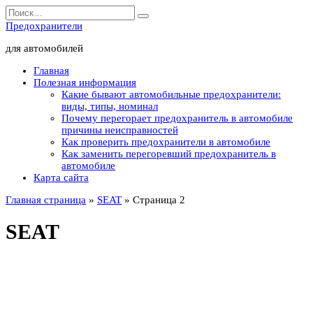
Перейти
Search
к
for:
Предохранители
содержанию
для автомобилей
Главная
Полезная информация
Какие бывают автомобильные предохранители:
виды, типы, номинал
Почему перегорает предохранитель в автомобиле
причины неисправностей
Как проверить предохранители в автомобиле
Как заменить перегоревший предохранитель в
автомобиле
Карта сайта
Главная страница
»
SEAT
»
Страница 2
SEAT