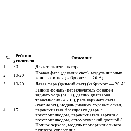
Рейтинг
№
Описание
усилителя
1
30
Двигатель вентилятора
Правая фара (дальний свет), модуль дневных
2
10/20
ходовых огней (кабриолет — 20 А)
3
10/20
Левая фара (дальний свет) (кабриолет — 20 А)
Задний фонарь (переключатель фонарей
заднего хода (M / T), датчик диапазона
трансмиссии (A / T)), реле верхнего света
(кабриолет), модуль дневных ходовых огней,
4
15
переключатель блокировки двери с
электроприводом, переключатель зеркала с
электроприводом, автоматический дневной /
Ночное зеркало, модуль пропорционального
рулевого управления