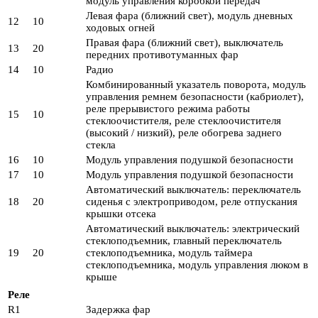
модуль управления коробкой передач
Левая фара (ближний свет), модуль дневных
12
10
ходовых огней
Правая фара (ближний свет), выключатель
13
20
передних противотуманных фар
14
10
Радио
Комбинированный указатель поворота, модуль
управления ремнем безопасности (кабриолет),
реле прерывистого режима работы
15
10
стеклоочистителя, реле стеклоочистителя
(высокий / низкий), реле обогрева заднего
стекла
16
10
Модуль управления подушкой безопасности
17
10
Модуль управления подушкой безопасности
Автоматический выключатель: переключатель
18
20
сиденья с электроприводом, реле отпускания
крышки отсека
Автоматический выключатель: электрический
стеклоподъемник, главный переключатель
19
20
стеклоподъемника, модуль таймера
стеклоподъемника, модуль управления люком в
крыше
Реле
R1
Задержка фар