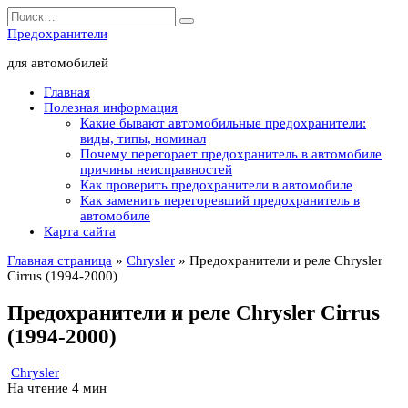
Перейти
Search
к
for:
Предохранители
содержанию
для автомобилей
Главная
Полезная информация
Какие бывают автомобильные предохранители:
виды, типы, номинал
Почему перегорает предохранитель в автомобиле
причины неисправностей
Как проверить предохранители в автомобиле
Как заменить перегоревший предохранитель в
автомобиле
Карта сайта
Главная страница
»
Chrysler
»
Предохранители и реле Chrysler
Cirrus (1994-2000)
Предохранители и реле Chrysler Cirrus
(1994-2000)
Chrysler
На чтение
4 мин