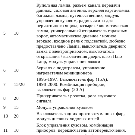
Купольная лампа, разъем канала передачи
данных, силовая антенна, верхняя карта-лампа,
багажная лампа, путешественник, модуль
управления кузовом, радио, лампа для
перчаточного ящика, козырек / косметическая
лампа, универсальный открыватель гаражных
5
10
ворот, автоматическое дневное / ночное
зеркало, входное реле с подсветкой, любезно
предоставлено Лампа, выключатель дверного
замка с электроприводом, выключатель
открывания / выключения двери, ключ Halo
Lanp, модуль управления люком
Зеркало с подогревом, управление
6
10
нагревателем кондиционера
1995-1997: Выключатель фар (15А);
7
15/20
1998-2000: Комбинация приборов,
выключатель фар (20 А)
Прикуриватель / розетка, реле звукового
8
20
сигнала
9
15
Модуль управления кузовом
Выключатель задних противотуманных фар,
10
20
модуль дневных ходовых огней
Блок управления кузовом, комбинация
11
10
приборов, переключатель автопереключения,