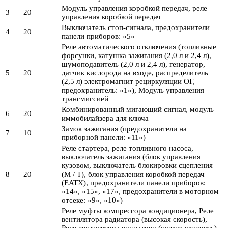
Модуль управления коробкой передач, реле
3
20
управления коробкой передач
Выключатель стоп-сигнала, предохранители
4
20
панели приборов: «5»
Реле автоматического отключения (топливные
форсунки, катушка зажигания (2,0 л и 2,4 л),
шумоподавитель (2,0 л и 2,4 л), генератор,
5
20
датчик кислорода на входе, распределитель
(2,5 л) электромагнит рециркуляции ОГ,
предохранитель: «1»), Модуль управления
трансмиссией
Комбинированный мигающий сигнал, модуль
6
20
иммобилайзера для ключа
Замок зажигания (предохранители на
7
10
приборной панели: «11»)
Реле стартера, реле топливного насоса,
выключатель зажигания (блок управления
кузовом, выключатель блокировки сцепления
8
20
(M / T), блок управления коробкой передач
(EATX), предохранители панели приборов:
«14», «15», «17», предохранители в моторном
отсеке: «9», «10»)
Реле муфты компрессора кондиционера, Реле
вентилятора радиатора (высокая скорость),
Реле вентилятора радиатора (низкая скорость),