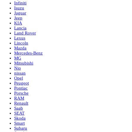
Infiniti
Isuzu
Jaguar
Jeep
KIA
Lancia
Land Rover
Lexus
Lincoln
Mazda
Mercedes-Benz
MG
Mitsubishi
Nio
nissan
Opel
Peugeot
Pontiac
Porsche
RAM
Renault
Saab
SEAT
Skoda
Smart
Subaru