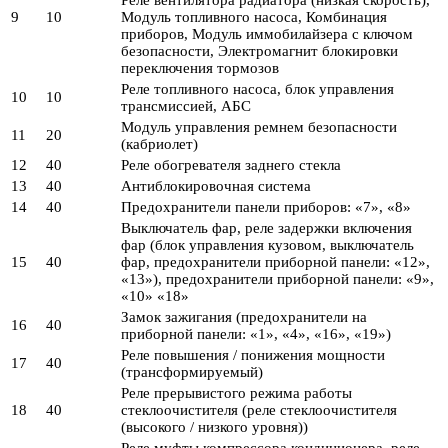
9
10
Модуль топливного насоса, Комбинация
приборов, Модуль иммобилайзера с ключом
безопасности, Электромагнит блокировки
переключения тормозов
Реле топливного насоса, блок управления
10
10
трансмиссией, АБС
Модуль управления ремнем безопасности
11
20
(кабриолет)
12
40
Реле обогревателя заднего стекла
13
40
Антиблокировочная система
14
40
Предохранители панели приборов: «7», «8»
Выключатель фар, реле задержки включения
фар (блок управления кузовом, выключатель
15
40
фар, предохранители приборной панели: «12»,
«13»), предохранители приборной панели: «9»,
«10» «18»
Замок зажигания (предохранители на
16
40
приборной панели: «1», «4», «16», «19»)
Реле повышения / понижения мощности
17
40
(трансформируемый)
Реле прерывистого режима работы
18
40
стеклоочистителя (реле стеклоочистителя
(высокого / низкого уровня))
Реле муфты компрессора кондиционера, реле