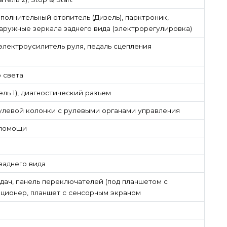
полнительный отопитель (Дизель), парктроник,
аружные зеркала заднего вида (электрорегулировка)
электроусилитель руля, педаль сцепления
 света
ль 1), диагностический разъем
рулевой колонки с рулевыми органами управления
 помощи
заднего вида
дач, панель переключателей (под планшетом с
иционер, планшет с сенсорным экраном