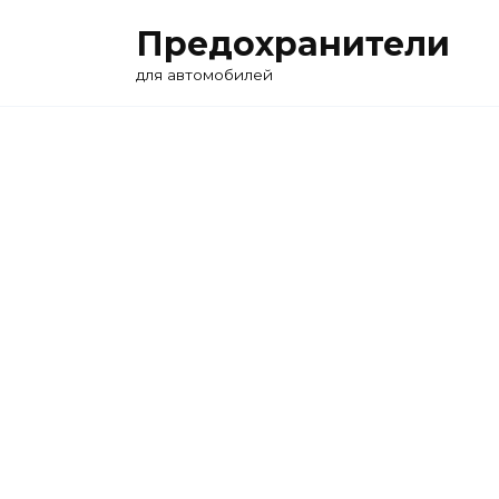
Перейти
Предохранители
к
содержанию
для автомобилей