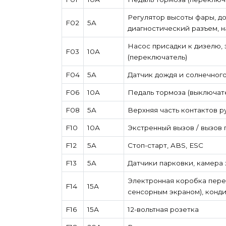
Регулятор высоты фары, до
F02
5A
диагностический разъем, н
Насос присадки к дизелю, 
F03
10А
(переключатель)
F04
5A
Датчик дождя и солнечного
F06
10А
Педаль тормоза (выключате
F08
5A
Верхняя часть контактов 
F10
10А
Экстренный вызов / вызов
F12
5A
Стоп-старт, ABS, ESC
F13
5A
Датчики парковки, камера 
Электронная коробка пере
F14
15А
сенсорным экраном), конд
F16
15А
12-вольтная розетка