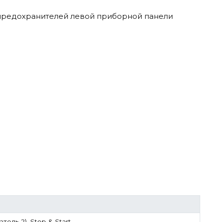
предохранителей левой приборной панели
ель 2), Stop & Start