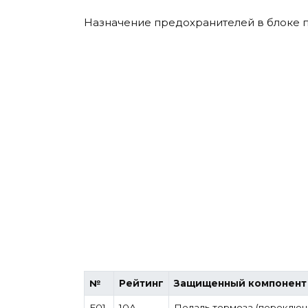
Назначение предохранителей в блоке 
№
Рейтинг
Защищенный компонент
F01
10А
Педаль тормоза (переключат