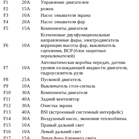
F1
20А
Управление двигателем
F2
15А
рожок
F3
10А
Насос омывателя экрана
F4
20А
Насос омывателя фар
F5
15А
Компоненты двигателя
Ксеноновые двухфункциональные
направленные фары, электродвигатель
F6
10А
коррекции высоты фар, выключатель
сцепления, BCP (блок защитных
переключателей)
Автоматическая коробка передач, датчик
F7
10А
уровня охлаждающей жидкости двигателя,
гидроусилитель руля
F8
25А
Пусковой двигатель
F9
10А
Выключатель стоп-сигнала
F10
30А
Компоненты двигателя
F11
40А
Задний вентилятор
F12
30А
Очистка экрана
F13
40А
BSI (встроенный системный интерфейс)
F14
30А
Воздушный насос, экономия теплообмена
F15
10А
Правый дальний свет
F16
10А
Левый дальний свет
F17
15А
Левая фара ближнего света