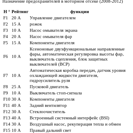
Назначение предохранителей в моторном отсеке (2008-2012)
Н °
Рейтинг
функции
F1
20 А
Управление двигателем
F2
15 А
рожок
F3
10 А
Насос омывателя экрана
F4
20 А
Насос омывателя фар
F5
15 А
Компоненты двигателя
Ксеноновые двухфункциональные направленные
фары, автоматическая регулировка высоты фар,
F6
10 А
выключатель сцепления, блок защитных
выключателей (BCP)
Автоматическая коробка передач, датчик уровня
F7
10 А
охлаждающей жидкости двигателя,
гидроусилитель руля
F8
25 А
Пусковой двигатель
F9
10 А
Выключатель стоп-сигнала
F10
30 А
Компоненты двигателя
F11
40 А
Задний вентилятор
F12
30 А
Стеклоочиститель
F13
40 А
Встроенный системный интерфейс (BSI)
F14
30 А
Воздушный насос, рекуперация тепла и обмен
F15
10 А
Правый дальний свет