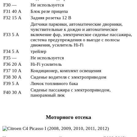
F30
—
Не используется
F31
40 А
Блок реле прицепа
F32
15 А
Задняя розетка 12 В
Датчики парковки, автоматические дворники,
чувствительные к дождю и автоматическое
F33
5 А
включение фар, электрическое сиденье пассажира,
система предупреждения о выезде с полосы
движения, усилитель Hi-Fi
F34
5 А
трейлер
F35
—
Не используется
F36
20 А
Hi-Fi усилитель
F37
10 А
Кондиционер, комплект освещения
F38
30 А
Сиденье водителя с электроприводом
F39
5 А
Лючок топливного бака
Сиденье пассажира с электроприводом,
F40
30 А
панорамный люк
Моторного отсека