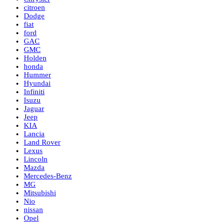
citroen
Dodge
fiat
ford
GAC
GMC
Holden
honda
Hummer
Hyundai
Infiniti
Isuzu
Jaguar
Jeep
KIA
Lancia
Land Rover
Lexus
Lincoln
Mazda
Mercedes-Benz
MG
Mitsubishi
Nio
nissan
Opel