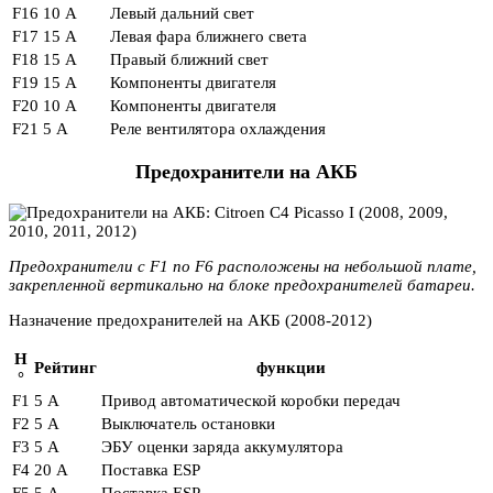
F16
10 А
Левый дальний свет
F17
15 А
Левая фара ближнего света
F18
15 А
Правый ближний свет
F19
15 А
Компоненты двигателя
F20
10 А
Компоненты двигателя
F21
5 А
Реле вентилятора охлаждения
Предохранители на АКБ
Предохранители с F1 по F6 расположены на небольшой плате,
закрепленной вертикально на блоке предохранителей батареи.
Назначение предохранителей на АКБ (2008-2012)
Н
Рейтинг
функции
°
F1
5 А
Привод автоматической коробки передач
F2
5 А
Выключатель остановки
F3
5 А
ЭБУ оценки заряда аккумулятора
F4
20 А
Поставка ESP
F5
5 А
Поставка ESP