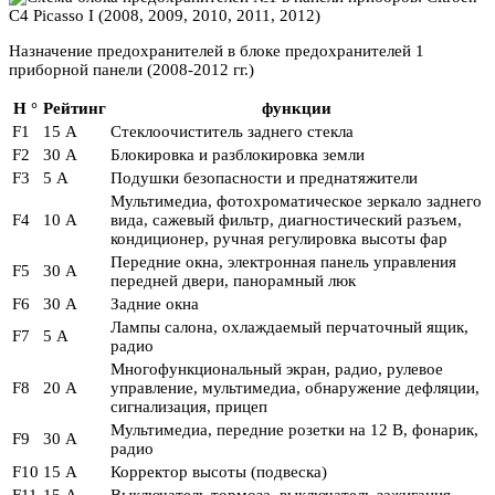
Назначение предохранителей в блоке предохранителей 1
приборной панели (2008-2012 гг.)
Н °
Рейтинг
функции
F1
15 А
Стеклоочиститель заднего стекла
F2
30 А
Блокировка и разблокировка земли
F3
5 А
Подушки безопасности и преднатяжители
Мультимедиа, фотохроматическое зеркало заднего
F4
10 А
вида, сажевый фильтр, диагностический разъем,
кондиционер, ручная регулировка высоты фар
Передние окна, электронная панель управления
F5
30 А
передней двери, панорамный люк
F6
30 А
Задние окна
Лампы салона, охлаждаемый перчаточный ящик,
F7
5 А
радио
Многофункциональный экран, радио, рулевое
F8
20 А
управление, мультимедиа, обнаружение дефляции,
сигнализация, прицеп
Мультимедиа, передние розетки на 12 В, фонарик,
F9
30 А
радио
F10
15 А
Корректор высоты (подвеска)