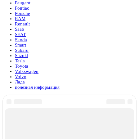
Peugeot
Pontiac
Porsche
RAM
Renault
Saab
SEAT
Skoda
Smart
Subaru
Suzuki
Tesla
Toyota
Volkswagen
Volvo
Лада
полезная информация
Вам также может понравиться