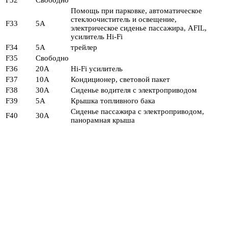
Помощь при парковке, автоматическое
стеклоочиститель и освещение,
F33
5A
электрическое сиденье пассажира, AFIL,
усилитель Hi-Fi
F34
5A
трейлер
F35
Свободно
F36
20А
Hi-Fi усилитель
F37
10А
Кондиционер, световой пакет
F38
30А
Сиденье водителя с электроприводом
F39
5A
Крышка топливного бака
Сиденье пассажира с электроприводом,
F40
30А
панорамная крыша