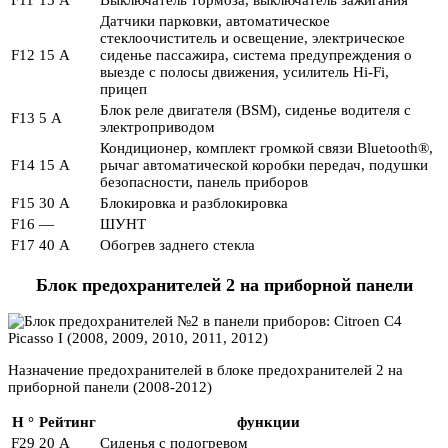
F11
15 А
Выключатель тормоза, выключатель зажигания
Датчики парковки, автоматическое
стеклоочиститель и освещение, электрическое
F12
15 А
сиденье пассажира, система предупреждения о
выезде с полосы движения, усилитель Hi-Fi,
прицеп
Блок реле двигателя (BSM), сиденье водителя с
F13
5 А
электроприводом
Кондиционер, комплект громкой связи Bluetooth®,
F14
15 А
рычаг автоматической коробки передач, подушки
безопасности, панель приборов
F15
30 А
Блокировка и разблокировка
F16
—
ШУНТ
F17
40 А
Обогрев заднего стекла
Блок предохранителей 2 на приборной панели
Назначение предохранителей в блоке предохранителей 2 на
приборной панели (2008-2012)
Н °
Рейтинг
функции
F29
20 А
Сиденья с подогревом