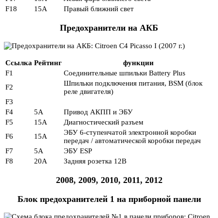
F18
15А
Правый ближний свет
Предохранители на АКБ
Ссылка
Рейтинг
функции
F1
Соединительные шпильки Battery Plus
Шпильки подключения питания, BSM (блок
F2
реле двигателя)
F3
F4
5A
Привод АКПП и ЭБУ
F5
15А
Диагностический разъем
ЭБУ 6-ступенчатой ​​электронной коробки
F6
15А
передач / автоматической коробки передач
F7
5A
ЭБУ ESP
F8
20А
Задняя розетка 12В
2008, 2009, 2010, 2011, 2012
Блок предохранителей 1 на приборной панели