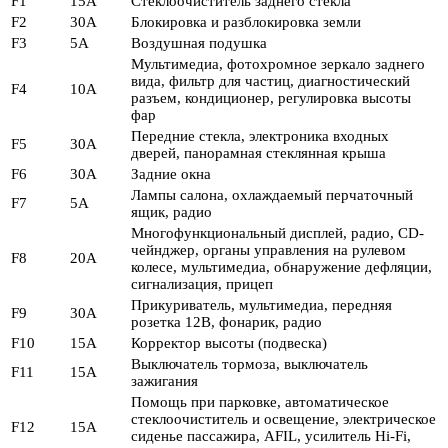
F1
15А
Стеклоочиститель заднего стекла
F2
30А
Блокировка и разблокировка земли
F3
5A
Воздушная подушка
Мультимедиа, фотохромное зеркало заднего
вида, фильтр для частиц, диагностический
F4
10А
разъем, кондиционер, регулировка высоты
фар
Передние стекла, электроника входных
F5
30А
дверей, панорамная стеклянная крыша
F6
30А
Задние окна
Лампы салона, охлаждаемый перчаточный
F7
5A
ящик, радио
Многофункциональный дисплей, радио, CD-
чейнджер, органы управления на рулевом
F8
20А
колесе, мультимедиа, обнаружение дефляции,
сигнализация, прицеп
Прикуриватель, мультимедиа, передняя
F9
30А
розетка 12В, фонарик, радио
F10
15А
Корректор высоты (подвеска)
Выключатель тормоза, выключатель
F11
15А
зажигания
Помощь при парковке, автоматическое
стеклоочиститель и освещение, электрическое
F12
15А
сиденье пассажира, AFIL, усилитель Hi-Fi,