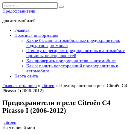
Перейти
Search
к
for:
Предохранители
содержанию
для автомобилей
Главная
Полезная информация
Какие бывают автомобильные предохранители:
виды, типы, номинал
Почему перегорает предохранитель в автомобиле
причины неисправностей
Как проверить предохранители в автомобиле
Как заменить перегоревший предохранитель в
автомобиле
Карта сайта
Главная страница
»
citroen
»
Предохранители и реле Citroën C4
Picasso I (2006-2012)
Предохранители и реле Citroën C4
Picasso I (2006-2012)
citroen
На чтение
6 мин